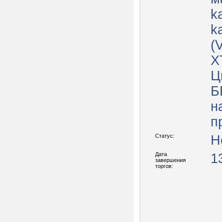
k
kalina
(
X
Ц
Б
н
п
Статус:
Н
Дата
1
завершения
торгов: