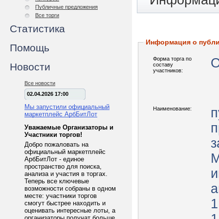
Информаци
Публичные предложения
Все торги
Статистика
Информация о публ
Помощь
Форма торга по
О
Новости
составу
участников:
Все новости
02.04.2026 17:00
Мы запустили официальный
Наименование:
п
маркетплейс АрбБитЛот
п
Уважаемые Организаторы и
Участники торгов!
з
Добро пожаловать на
официальный маркетплейс
М
АрбБитЛот - единое
пространство для поиска,
им
анализа и участия в торгах.
Теперь все ключевые
а
возможности собраны в одном
месте: участники торгов
1
смогут быстрее находить и
оценивать интересные лоты, а
организаторы получат больше