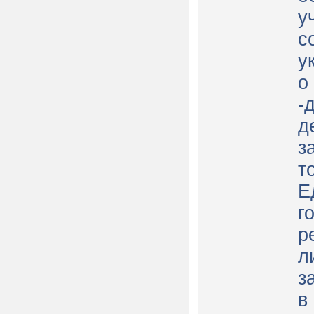
у
с
у
о
-
д
з
т
Е
г
р
л
з
в