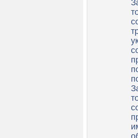
З
т
с
т
у
с
п
п
п
З
т
с
п
и
о