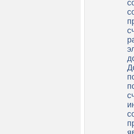
с
с
п
с
р
э
д
Д
п
п
с
и
с
п
я