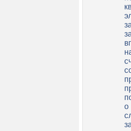
к
э
з
з
в
н
с
с
п
п
п
о
с
з