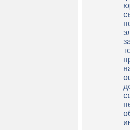
ю
с
п
э
з
т
п
н
о
д
с
п
о
и