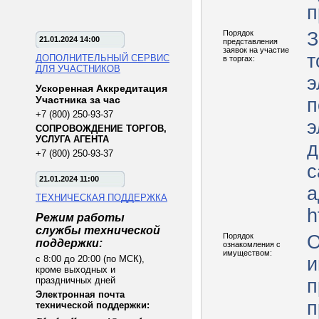
п
Порядок
З
21.01.2024 14:00
представления
заявок на участие
т
ДОПОЛНИТЕЛЬНЫЙ СЕРВИС
в торгах:
ДЛЯ УЧАСТНИКОВ
э
Ускоренная Аккредитация
Участника за час
п
+7 (800) 250-93-37
э
СОПРОВОЖДЕНИЕ ТОРГОВ,
УСЛУГА АГЕНТА
д
+7 (800) 250-93-37
с
21.01.2024 11:00
а
ТЕХНИЧЕСКАЯ ПОДДЕРЖКА
h
Режим работы
службы технической
Порядок
О
поддержки:
ознакомления с
имуществом:
с 8:00 до 20:00 (по МСК),
и
кроме выходных и
праздничных дней
п
Электронная почта
п
технической поддержки: