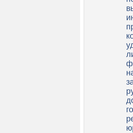
в
и
п
к
у
л
ф
н
з
р
д
г
р
ю