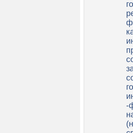
г
р
ф
к
и
п
с
з
с
г
и
-
н
(