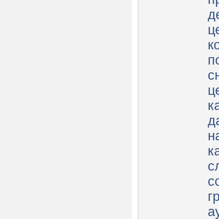
д
ц
к
п
с
ц
к
д
н
к
с
с
г
а