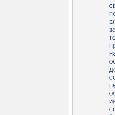
с
п
э
з
т
п
н
о
д
с
п
о
и
с