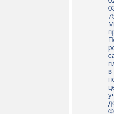
0
0
7
М
п
П
р
с
п
в
п
ц
у
д
ф