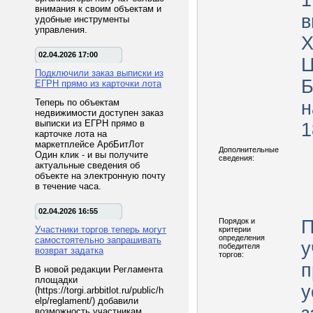
1
внимания к своим объектам и
в
удобные инструменты
управления.
X
02.04.2026 17:00
Ц
Подключили заказ выписки из
ЕГРН прямо из карточки лота
Теперь по объектам
н
недвижимости доступен заказ
выписки из ЕГРН прямо в
1
карточке лота на
маркетплейсе АрбБитЛот
Дополнительные
Один клик - и вы получите
сведения:
актуальные сведения об
объекте на электронную почту
в течение часа.
02.04.2026 16:55
Порядок и
П
Участники торгов теперь могут
критерии
определения
самостоятельно запрашивать
у
победителя
возврат задатка
торгов:
п
В новой редакции Регламента
площадки
у
(https://torgi.arbbitlot.ru/public/h
elp/reglament/) добавили
возможность участникам