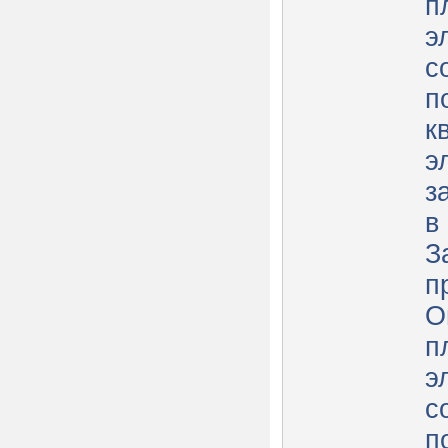
п
э
с
п
к
э
зая
в
З
п
О
п
э
с
п