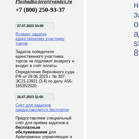
Ploshadka-torgi@yandex.ru
н
+7 (800) 250-93-37
э
о
27.07.2023 10:00
а
Возврат задатка
единственному участнику
s
торгов
8
Задаток победителя
единственного участника
торгов не подлежит возврату и
входит в счёт оплаты.
Определение Верховного суда
РФ от 29.06.2023 г. № 307-
ЭС21-13921 (3,4) по делу А56-
16535/2020.
26.07.2023 11:00
Счет для задатков
предоставляется бесплатно
Предоставляем специальный
счёт для приёма задатков
с
бесплатным
обслуживанием
для
Арбитражных управляющих и