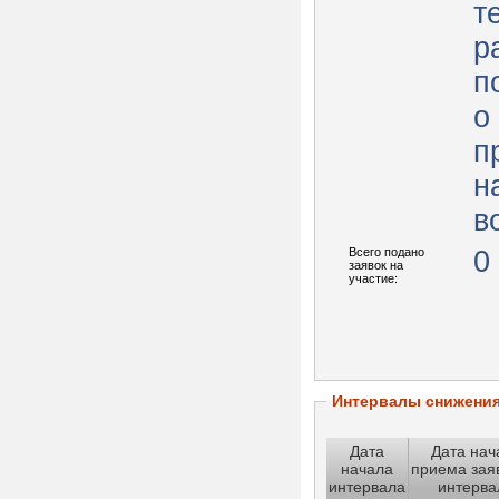
т
р
п
о
п
н
в
Всего подано
0
заявок на
участие:
Интервалы снижени
Дата
Дата нач
начала
приема зая
интервала
интерва