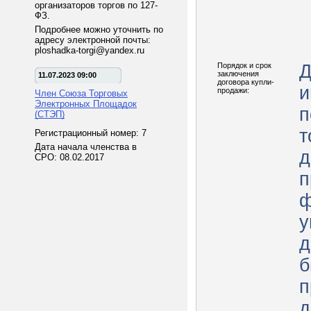
организаторов торгов по 127-
ФЗ.
Подробнее можно уточнить по
адресу электронной почты:
ploshadka-torgi@yandex.ru
Порядок и срок
Д
заключения
11.07.2023 09:00
договора купли-
и
продажи:
Член Союза Торговых
Электронных Площадок
п
(СТЭП)
т
Регистрационный номер: 7
Дата начала членства в
д
СРО: 08.02.2017
п
ф
у
д
б
п
д