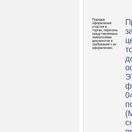
Порядок
П
оформления
участия в
з
торгах, перечень
представляемых
заявителями
ц
документов и
требования к их
т
оформлению:
д
о
Э
ф
0
п
(
с
пр