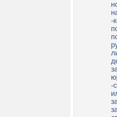
н
н
-
п
п
р
л
д
з
ю
-
и
з
з