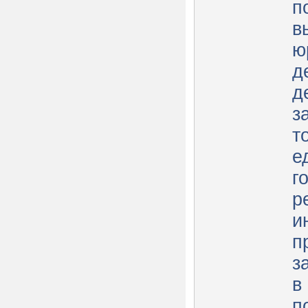
п
в
ю
д
д
з
т
е
г
р
и
п
з
в
п