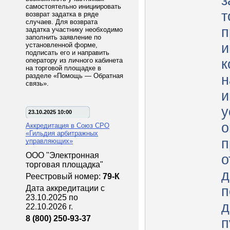
з
самостоятельно инициировать
т
возврат задатка в ряде
случаев. Для возврата
п
задатка участнику необходимо
заполнить заявление по
и
установленной форме,
подписать его и направить
оператору из личного кабинета
к
на торговой площадке в
разделе «Помощь — Обратная
н
связь».
и
у
23.10.2025 10:00
о
Аккредитация в Союз СРО
«Гильдия арбитражных
п
управляющих»
ООО "Электронная
о
торговая площадка"
д
Реестровый номер:
79-К
Дата аккредитации с
п
23.10.2025 по
д
22.10.2026 г.
8 (800) 250-93-37
п