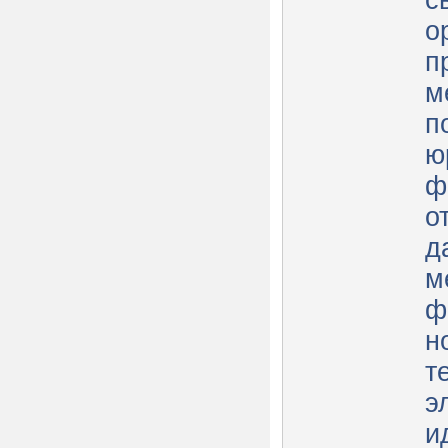
с
о
п
м
п
ю
ф
о
д
м
ф
н
т
э
и