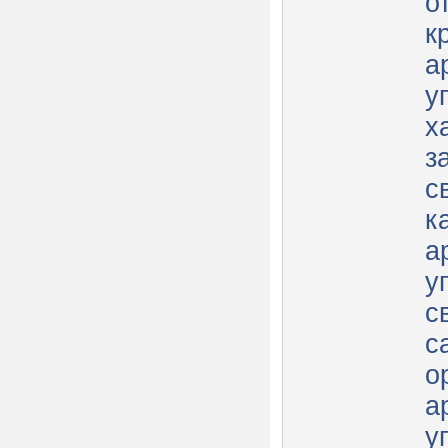
о
к
а
у
х
з
с
к
а
у
с
с
о
а
у