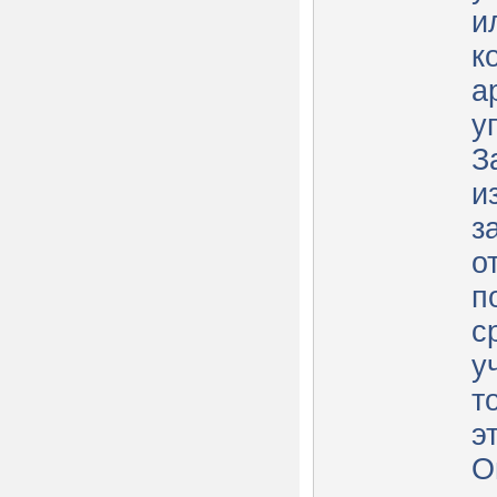
и
к
а
у
З
и
з
о
п
с
у
т
э
О