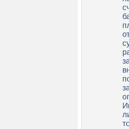
с
б
п
о
с
р
з
в
п
з
о
Им
л
т