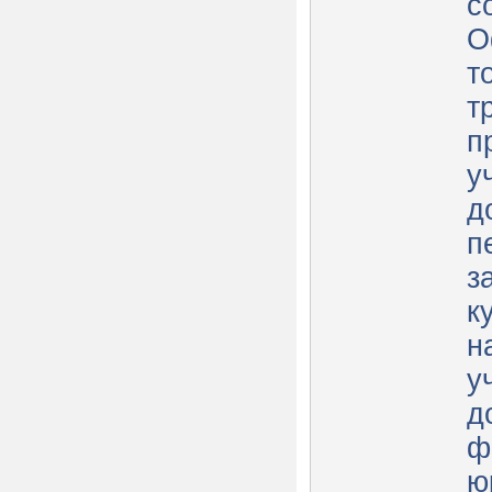
с
О
т
т
п
у
д
п
з
к
н
у
д
ф
ю