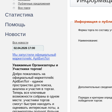
Информаци
Публичные предложения
Все торги
Статистика
Информация о публ
Помощь
Форма торга по составу у
Новости
Наименование:
Все новости
02.04.2026 17:00
Мы запустили официальный
маркетплейс АрбБитЛот
Уважаемые Организаторы и
Участники торгов!
Добро пожаловать на
официальный маркетплейс
АрбБитЛот - единое
пространство для поиска,
Дополнительные сведения
анализа и участия в торгах.
Теперь все ключевые
возможности собраны в одном
Порядок и критерии опре
месте: участники торгов
победителя торгов:
смогут быстрее находить и
оценивать интересные лоты, а
организаторы получат больше