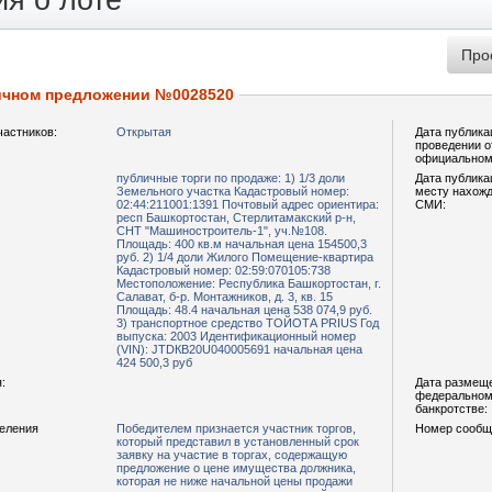
я о лоте
ичном предложении №0028520
частников:
Открытая
Дата публика
проведении о
официальном
публичные торги по продаже: 1) 1/3 доли
Дата публика
Земельного участка Кадастровый номер:
месту нахожд
02:44:211001:1391 Почтовый адрес ориентира:
СМИ:
респ Башкортостан, Стерлитамакский р-н,
СНТ "Машиностроитель-1", уч.№108.
Площадь: 400 кв.м начальная цена 154500,3
руб. 2) 1/4 доли Жилого Помещение-квартира
Кадастровый номер: 02:59:070105:738
Местоположение: Республика Башкортостан, г.
Салават, б-р. Монтажников, д. 3, кв. 15
Площадь: 48.4 начальная цена 538 074,9 руб.
3) транспортное средство ТОЙОТА РRIUS Год
выпуска: 2003 Идентификационный номер
(VIN): JТDКВ20U040005691 начальная цена
424 500,3 руб
:
Дата размещ
федеральном 
банкротстве:
деления
Победителем признается участник торгов,
Номер сообщ
который представил в установленный срок
заявку на участие в торгах, содержащую
предложение о цене имущества должника,
которая не ниже начальной цены продажи