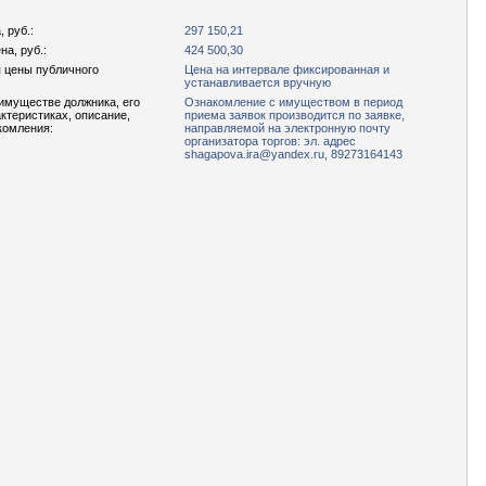
 руб.:
297 150,21
а, руб.:
424 500,30
 цены публичного
Цена на интервале фиксированная и
устанавливается вручную
имуществе должника, его
Ознакомление с имуществом в период
актеристиках, описание,
приема заявок производится по заявке,
комления:
направляемой на электронную почту
организатора торгов: эл. адрес
shagapova.ira@yandex.ru, 89273164143