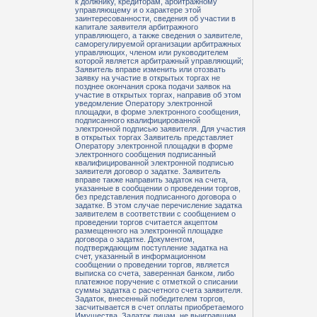
к должнику, кредиторам, арбитражному
управляющему и о характере этой
заинтересованности, сведения об участии в
капитале заявителя арбитражного
управляющего, а также сведения о заявителе,
саморегулируемой организации арбитражных
управляющих, членом или руководителем
которой является арбитражный управляющий;
Заявитель вправе изменить или отозвать
заявку на участие в открытых торгах не
позднее окончания срока подачи заявок на
участие в открытых торгах, направив об этом
уведомление Оператору электронной
площадки, в форме электронного сообщения,
подписанного квалифицированной
электронной подписью заявителя. Для участия
в открытых торгах Заявитель представляет
Оператору электронной площадки в форме
электронного сообщения подписанный
квалифицированной электронной подписью
заявителя договор о задатке. Заявитель
вправе также направить задаток на счета,
указанные в сообщении о проведении торгов,
без представления подписанного договора о
задатке. В этом случае перечисление задатка
заявителем в соответствии с сообщением о
проведении торгов считается акцептом
размещенного на электронной площадке
договора о задатке. Документом,
подтверждающим поступление задатка на
счет, указанный в информационном
сообщении о проведении торгов, является
выписка со счета, заверенная банком, либо
платежное поручение с отметкой о списании
суммы задатка с расчетного счета заявителя.
Задаток, внесенный победителем торгов,
засчитывается в счет оплаты приобретаемого
Имущества. Задаток лицам, не выигравшим