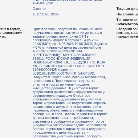
424500,3 руб
Окончен
Текущая цена,
16.07.2026 10:00
Начальная цен
Тип снижения
предложения:
тия в торгах,
Прием заявок и задатков по начальной цене
Сведения об 
х заявителями
на участие в торгах, заключение договора о
составе, хар
к их
задатке, осуществляются на ЭТП в
порядок озна
электронной форме в период с 04.05.2026
22:00 (МСК) по 16.06.2026 10:00 (МСК) Задаток
– 5 % от начальной цены на расчетный счет:
40817810650220781299 ФИЛИАЛ
"ЦЕНТРАЛЬНЫЙ" ПАО "СОВКОМБАНК"
633011, РОССИЙСКАЯ ФЕДЕРАЦИЯ,
НОВОСИБИРСКАЯ ОБЛ, БЕРДСК Г, ПОПОВА
УЛ, 11 БИК 045004763 ИНН 4401116480 ОГРН
1144400000425 Корр/счет
30101810150040000763 КПП 544543001
Получатель Колесников Максим Анатольевич,
назначение « Перечисление задатка за
участие в торгах по купле -продаже
имущества должника . К участию в торгах
допускаются физические и юридические лица,
своевременно подавшие Оператору
электронной площадки заявку на участие в
торгах и представившие надлежащим образом
оформленные документы в соответствии с
перечнем, объявленным в информационном
сообщении, в срок. Заявка на участие в торгах
должна соответствовать требованиям,
указанным в сообщении о проведении торгов,
и подписана электронной подписью заявителя.
Заявка на участие в торгах должна содержать:
- предложение о цене имущества. -
обязательство участника торгов соблюдать