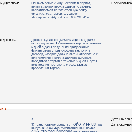
имуществом:
Ознакомление с имуществом в период
Сроки платеж
приема заявок производится по заявке,
направляемой на электронную почту
организатора торгов: эл. адрес
shagapova.ira@yandex.ru, 89273164143
я договора
Договор купли-продажи имущества должен
быть подписан Победителем торгов в течение
5 дней с даты получения предложения
финансового управляющего заключить
договор, которое должно быть направлено с
приложением проекта данного договора
победителю торгов в течение 5 дней с даты
подписания протокола о результатах
проведения торгов.
 №3
3
Дата начала 
3) транспортное средство ТОЙОТА РRIUS Год
Дата окончан
выпуска: 2003 Идентификационный номер
(VIN): JТDКВ20U040005691 начальная цена