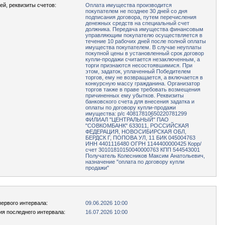
ей, реквизиты счетов:
Оплата имущества производится
покупателем не позднее 30 дней со дня
подписания договора, путем перечисления
денежных средств на специальный счет
должника. Передача имущества финансовым
управляющим покупателю осуществляется в
течение 10 рабочих дней после полной оплаты
имущества покупателем. В случае неуплаты
покупной цены в установленный срок договор
купли-продажи считается незаключенным, а
торги признаются несостоявшимися. При
этом, задаток, уплаченный Победителем
торгов, ему не возвращается, а включается в
конкурсную массу гражданина. Организатор
торгов также в праве требовать возмещения
причиненных ему убытков. Реквизиты
банковского счета для внесения задатка и
оплаты по договору купли-продажи
имущества: р/с 40817810650220781299
ФИЛИАЛ "ЦЕНТРАЛЬНЫЙ" ПАО
"СОВКОМБАНК" 633011, РОССИЙСКАЯ
ФЕДЕРАЦИЯ, НОВОСИБИРСКАЯ ОБЛ,
БЕРДСК Г, ПОПОВА УЛ, 11 БИК 045004763
ИНН 4401116480 ОГРН 1144400000425 Корр/
счет 30101810150040000763 КПП 544543001
Получатель Колесников Максим Анатольевич,
назначение "оплата по договору купли
продажи"
первого интервала:
09.06.2026 10:00
ия последнего интервала:
16.07.2026 10:00