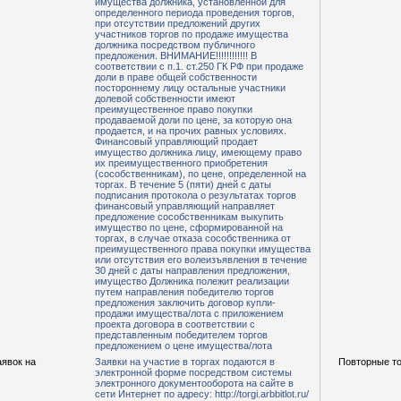
имущества должника, установленной для
определенного периода проведения торгов,
при отсутствии предложений других
участников торгов по продаже имущества
должника посредством публичного
предложения. ВНИМАНИЕ!!!!!!!!!!!! В
соответствии с п.1. ст.250 ГК РФ при продаже
доли в праве общей собственности
постороннему лицу остальные участники
долевой собственности имеют
преимущественное право покупки
продаваемой доли по цене, за которую она
продается, и на прочих равных условиях.
Финансовый управляющий продает
имущество должника лицу, имеющему право
их преимущественного приобретения
(сособственникам), по цене, определенной на
торгах. В течение 5 (пяти) дней с даты
подписания протокола о результатах торгов
финансовый управляющий направляет
предложение сособственникам выкупить
имущество по цене, сформированной на
торгах, в случае отказа сособственника от
преимущественного права покупки имущества
или отсутствия его волеизъявления в течение
30 дней с даты направления предложения,
имущество Должника полежит реализации
путем направления победителю торгов
предложения заключить договор купли-
продажи имущества/лота с приложением
проекта договора в соответствии с
представленным победителем торгов
предложением о цене имущества/лота
аявок на
Заявки на участие в торгах подаются в
Повторные то
электронной форме посредством системы
электронного документооборота на сайте в
сети Интернет по адресу: http://torgi.arbbitlot.ru/