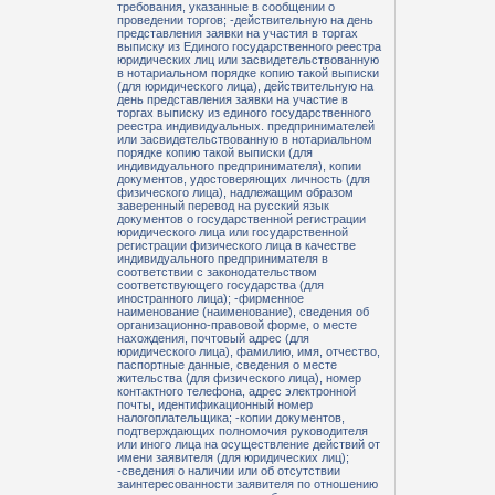
требования, указанные в сообщении о
проведении торгов; -действительную на день
представления заявки на участия в торгах
выписку из Единого государственного реестра
юридических лиц или засвидетельствованную
в нотариальном порядке копию такой выписки
(для юридического лица), действительную на
день представления заявки на участие в
торгах выписку из единого государственного
реестра индивидуальных. предпринимателей
или засвидетельствованную в нотариальном
порядке копию такой выписки (для
индивидуального предпринимателя), копии
документов, удостоверяющих личность (для
физического лица), надлежащим образом
заверенный перевод на русский язык
документов о государственной регистрации
юридического лица или государственной
регистрации физического лица в качестве
индивидуального предпринимателя в
соответствии с законодательством
соответствующего государства (для
иностранного лица); -фирменное
наименование (наименование), сведения об
организационно-правовой форме, о месте
нахождения, почтовый адрес (для
юридического лица), фамилию, имя, отчество,
паспортные данные, сведения о месте
жительства (для физического лица), номер
контактного телефона, адрес электронной
почты, идентификационный номер
налогоплательщика; -копии документов,
подтверждающих полномочия руководителя
или иного лица на осуществление действий от
имени заявителя (для юридических лиц);
-сведения о наличии или об отсутствии
заинтересованности заявителя по отношению