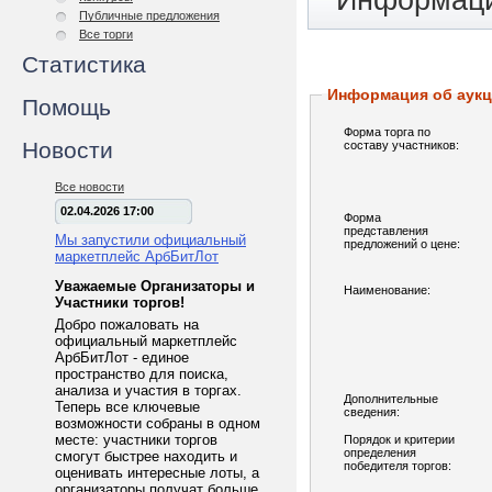
Информаци
Публичные предложения
Все торги
Статистика
Информация об аук
Помощь
Форма торга по
Новости
составу участников:
Все новости
02.04.2026 17:00
Форма
представления
Мы запустили официальный
предложений о цене:
маркетплейс АрбБитЛот
Уважаемые Организаторы и
Наименование:
Участники торгов!
Добро пожаловать на
официальный маркетплейс
АрбБитЛот - единое
пространство для поиска,
анализа и участия в торгах.
Дополнительные
Теперь все ключевые
сведения:
возможности собраны в одном
месте: участники торгов
Порядок и критерии
определения
смогут быстрее находить и
победителя торгов:
оценивать интересные лоты, а
организаторы получат больше