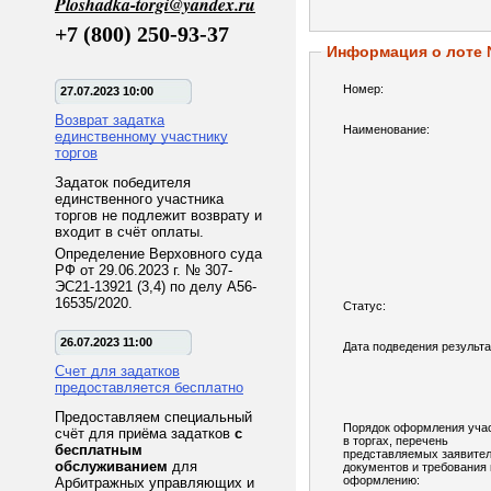
Ploshadka-torgi@yandex.ru
+7 (800) 250-93-37
Информация о лоте
Номер:
27.07.2023 10:00
Возврат задатка
Наименование:
единственному участнику
торгов
Задаток победителя
единственного участника
торгов не подлежит возврату и
входит в счёт оплаты.
Определение Верховного суда
РФ от 29.06.2023 г. № 307-
ЭС21-13921 (3,4) по делу А56-
16535/2020.
Статус:
26.07.2023 11:00
Дата подведения результа
Счет для задатков
предоставляется бесплатно
Предоставляем специальный
Порядок оформления уча
счёт для приёма задатков
с
в торгах, перечень
бесплатным
представляемых заявите
обслуживанием
для
документов и требования 
оформлению:
Арбитражных управляющих и