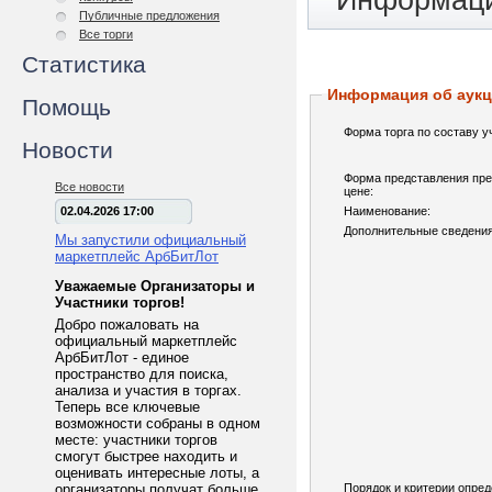
Информаци
Публичные предложения
Все торги
Статистика
Информация об аук
Помощь
Форма торга по составу у
Новости
Форма представления пре
Все новости
цене:
02.04.2026 17:00
Наименование:
Дополнительные сведения
Мы запустили официальный
маркетплейс АрбБитЛот
Уважаемые Организаторы и
Участники торгов!
Добро пожаловать на
официальный маркетплейс
АрбБитЛот - единое
пространство для поиска,
анализа и участия в торгах.
Теперь все ключевые
возможности собраны в одном
месте: участники торгов
смогут быстрее находить и
оценивать интересные лоты, а
организаторы получат больше
Порядок и критерии опре