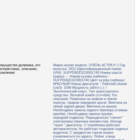
имуществе должника, его
Марка и(или) модель: ОПЕЛЬ АСТРА Р-J Год
актеристиках, описание,
выпуска: 2012 Идентификационный номер
комления:
(VIN): ХUFРD6DD1D3001740 Номер шасси
(рамы): -- Номер кузова (кабины):-
ХUFРD6DD1D3001740 Цвет кузова (кабины):
КРАСНЫЙ Номер двигателя: - Рабочий объем
(см3): 1598 Мощность (кВт/л.с.): /
Экологический класс: Тип транспортного
средства: Легковой комби (хэтчбек) Тех.
описание: Ржавчина на правом и левом
порогах, правом переднем крыле. Вмятина на
левой задней двери. Вмятина на крыше.
Необходима замена заднего бампера (сломан
крепёж). Необходима замена пружин
передней подвески. Периодически "глючит"
электроника (причина неизвестна). Иногда
"троит " двигатель. С перебоями работает
автомагнитола. Не работает подогрев сиденья
водителя. С предметом торгов можно
ознакомиться по адресу: Лобня, улица