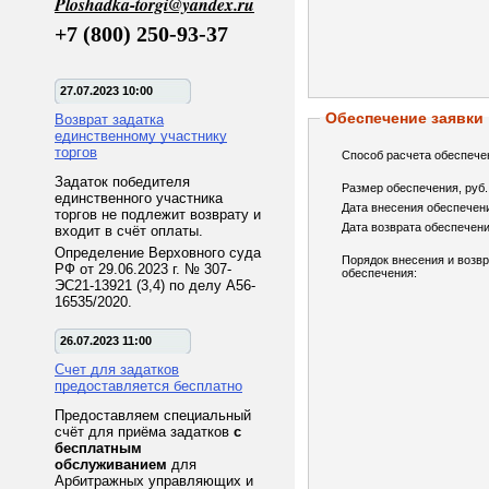
Ploshadka-torgi@yandex.ru
+7 (800) 250-93-37
27.07.2023 10:00
Обеспечение заявки
Возврат задатка
единственному участнику
торгов
Способ расчета обеспече
Задаток победителя
Размер обеспечения, руб.
единственного участника
Дата внесения обеспечен
торгов не подлежит возврату и
Дата возврата обеспечени
входит в счёт оплаты.
Определение Верховного суда
Порядок внесения и возв
РФ от 29.06.2023 г. № 307-
обеспечения:
ЭС21-13921 (3,4) по делу А56-
16535/2020.
26.07.2023 11:00
Счет для задатков
предоставляется бесплатно
Предоставляем специальный
счёт для приёма задатков
с
бесплатным
обслуживанием
для
Арбитражных управляющих и