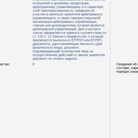
отношению к должнику, кредиторам,
арбитражному управляющему и о характере
этой заинтересованности, сведения об
участии в капитале заявителя арбитражного
управляющего, а также саморегулируемой
организации арбитражных управляющих,
членом или руководителем которой является
арбитражный управляющий. Для участия в
торгах оформляется заявка в соответствии со
ст. 110 п. 11 Закона о банкротстве, к которой
прилагается выписка из ЕГРЮЛ или ЕГРИП,
документы, удостоверяющие личность (для
физического лица), документ,
подтверждающий полномочия лица на
осуществление действий от имени заявителя,
документ по оплате задатка.
астие:
0
Сведения об 
составе, хар
порядок озна