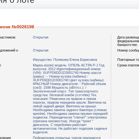
я о лоте
ционе №0028198
частников:
Открытая
Дата размещ
федеральном 
банкротстве:
дложений о
Открытая
Номер сообщ
Имущество: Полякова Елена Борисовна
Повторные то
:
Марка и(или) модель: ОПЕЛЬ АСТРА Р-J Год
Сроки платеж
выпуска: 2012 Идентификационный номер
(VIN): ХUFРD6DD1D3001740 Номер шасси
(рамы): -- Номер кузова (кабины):-
ХUFРD6DD1D3001740 Цвет кузова (кабины):
КРАСНЫЙ Номер двигателя: - Рабочий объем
(см3): 1598 Мощность (кВт/л.с.): /
Экологический класс: Тип транспортного
средства: Легковой комби (хэтчбек) Тех.
описание: Ржавчина на правом и левом
порогах, правом переднем крыле. Вмятина на
левой задней двери. Вмятина на крыше.
Необходима замена заднего бампера (сломан
крепёж). Необходима замена пружин передней
подвески. Периодически "глючит" электроника
(причина неизвестна). Иногда "троит "
двигатель. С перебоями работает
автомагнитола. Не работает подогрев сиденья
водителя.
деления
Победителем открытых торгов признается