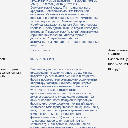
КРАСНЫЙ Номер двигателя: - Рабочий объем
(см3): 1598 Мощность (кВт/л.с.): /
Экологический класс: Тип транспортного
средства: Легковой комби (хэтчбек) Тех.
описание: Ржавчина на правом и левом
порогах, правом переднем крыле. Вмятина на
левой задней двери. Вмятина на крыше.
Необходима замена заднего бампера (сломан
крепёж). Необходима замена пружин передней
подвески. Периодически "глючит" электроника
(причина неизвестна). Иногда "троит "
двигатель. С перебоями работает
автомагнитола. Не работает подогрев сиденья
водителя.
Не состоялся
Дата окончан
участие:
тов:
05.06.2026 14:21
Начальная цен
Шаг, % от на
тия в торгах,
Заявки на участие, договор задатка,
Шаг, руб.:
х заявителями
предложения о цене имущества должника
к их
подаются участниками аукциона в открытой
форме посредством электронного документа
оператору электронной площадки. Форма
подачи заявок - письменная. Заявка на
участие в торгах составляется в
произвольной форме на русском языке и
должна содержать следующие сведения: 1)
наименование, организационно-правовую
форму, место нахождения, почтовый адрес
заявителя (для юридического лица), фамилию,
имя, отчество, паспортные данные, сведения
о месте жительства заявителя (для
физического лица); 2) номер контактного
телефона, адрес электронной почты
заявителя; 3) сведения о наличии или об
отсутствии заинтересованности заявителя по