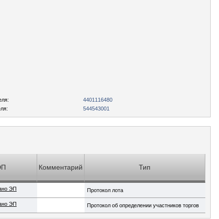
еля:
4401116480
ля:
544543001
ЭП
Комментарий
Тип
ано ЭП
Протокол лота
ано ЭП
Протокол об определении участников торгов