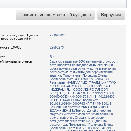
ения сообщения в Едином
27.04.2026
реестре сведений о
ения в ЕФРСБ:
22590273
рги:
Да
ей, реквизиты счетов:
Задаток в размере 10% начальной стоимости
лота вносится не позднее даты окончания
срока приема заявок на участие в торгах по
реквизитам: Реквизиты для перечисления
задатка: Получатель: Полякова Елена
Борисовна счет: 40817810150220141300
Реквизиты: ФИЛИАЛ "ЦЕНТРАЛЬНЫЙ" ПАО
"СОВКОМБАНК" 633011, РОССИЙСКАЯ
ФЕДЕРАЦИЯ, НОВОСИБИРСКАЯ ОБЛ,
БЕРДСК Г, ПОПОВА УЛ, 11 Телефон: 8-800-
100-00-06 БИК 045004763 ИНН 4401116480
ОГРН 1144400000425 Корр/счет
30101810150040000763 КПП 544543001 В
назначении платежа УКАЗЫВАТЬ ФИО
ДОЛЖНИКА И №Торгов. Датой внесения
задатка считается дата его зачисления на
расчетный счет. Оплата по договору
осуществляется в течение 30 дней по
реквизитам: Получатель: Полякова Елена
Борисовна Счет: 40817810850220141299