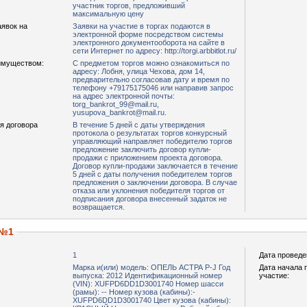
участник торгов, предложивший
максимальную цену
аявок на
Заявки на участие в торгах подаются в
электронной форме посредством системы
электронного документооборота на сайте в
сети Интернет по адресу: http://torgi.arbbitlot.ru/
имуществом:
С предметом торгов можно ознакомиться по
адресу: Лобня, улица Чехова, дом 14,
предварительно согласовав дату и время по
телефону +79175175046 или направив запрос
на адрес электронной почты:
torg_bankrot_99@mail.ru,
yusupova_bankrot@mail.ru.
я договора
В течение 5 дней с даты утверждения
протокола о результатах торгов конкурсный
управляющий направляет победителю торгов
предложение заключить договор купли-
продажи с приложением проекта договора.
Договор купли-продажи заключается в течение
5 дней с даты получения победителем торгов
предложения о заключении договора. В случае
отказа или уклонения победителя торгов от
подписания договора внесенный задаток не
возвращается.
 №1
1
Дата проведе
Марка и(или) модель: ОПЕЛЬ АСТРА Р-J Год
Дата начала 
выпуска: 2012 Идентификационный номер
участие:
(VIN): ХUFРD6DD1D3001740 Номер шасси
(рамы): -- Номер кузова (кабины):-
ХUFРD6DD1D3001740 Цвет кузова (кабины):