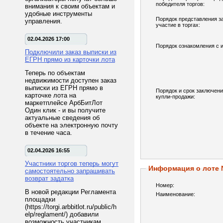
победителя торгов:
внимания к своим объектам и
удобные инструменты
Порядок представления з
управления.
участие в торгах:
02.04.2026 17:00
Порядок ознакомления с 
Подключили заказ выписки из
ЕГРН прямо из карточки лота
Теперь по объектам
недвижимости доступен заказ
выписки из ЕГРН прямо в
Порядок и срок заключени
карточке лота на
купли-продажи:
маркетплейсе АрбБитЛот
Один клик - и вы получите
актуальные сведения об
объекте на электронную почту
в течение часа.
02.04.2026 16:55
Участники торгов теперь могут
Информация о лоте
самостоятельно запрашивать
возврат задатка
Номер:
В новой редакции Регламента
Наименование:
площадки
(https://torgi.arbbitlot.ru/public/h
elp/reglament/) добавили
возможность участникам