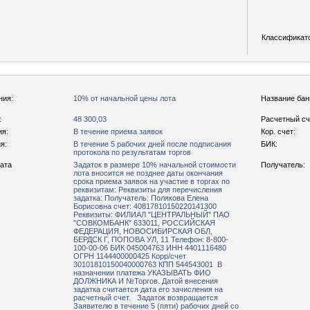
Классификат
ния:
10% от начальной цены лота
Название бан
:
48 300,03
Расчетный сч
ия:
В течение приема заявок
Кор. счет:
я:
В течение 5 рабочих дней после подписания
БИК:
протокола по результатам торгов
рата
Задаток в размере 10% начальной стоимости
Получатель:
лота вносится не позднее даты окончания
срока приема заявок на участие в торгах по
реквизитам: Реквизиты для перечисления
задатка: Получатель: Полякова Елена
Борисовна счет: 40817810150220141300
Реквизиты: ФИЛИАЛ "ЦЕНТРАЛЬНЫЙ" ПАО
"СОВКОМБАНК" 633011, РОССИЙСКАЯ
ФЕДЕРАЦИЯ, НОВОСИБИРСКАЯ ОБЛ,
БЕРДСК Г, ПОПОВА УЛ, 11 Телефон: 8-800-
100-00-06 БИК 045004763 ИНН 4401116480
ОГРН 1144400000425 Корр/счет
30101810150040000763 КПП 544543001 В
назначении платежа УКАЗЫВАТЬ ФИО
ДОЛЖНИКА И №Торгов. Датой внесения
задатка считается дата его зачисления на
расчетный счет. Задаток возвращается
Заявителю в течение 5 (пяти) рабочих дней со