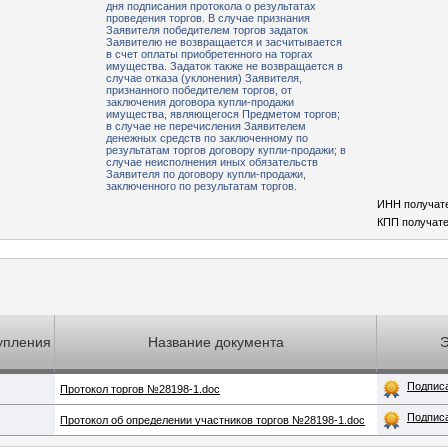
дня подписания протокола о результатах
проведения торгов. В случае признания
Заявителя победителем торгов задаток
Заявителю не возвращается и засчитывается
в счет оплаты приобретенного на торгах
имущества. Задаток также не возвращается в
случае отказа (уклонения) Заявителя,
признанного победителем торгов, от
заключения договора купли-продажи
имущества, являющегося Предметом торгов;
в случае не перечисления Заявителем
денежных средств по заключенному по
результатам торгов договору купли-продажи; в
случае неисполнения иных обязательств
Заявителя по договору купли-продажи,
заключенного по результатам торгов.
ИНН получат
КПП получате
упления
Название документа
Подпис
Протокол торгов №28198-1.doc
Подпис
Протокол об определении участников торгов №28198-1.doc