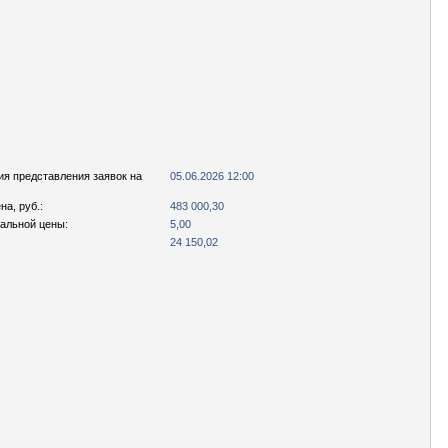
ия представления заявок на
05.06.2026 12:00
а, руб.:
483 000,30
чальной цены:
5,00
24 150,02