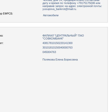
Чехова, дом 14, предварительно согласовав
дату и время по телефону +79175175046 или
направив запрос на адрес электронной почты:
yusupova_bankrot@mail.ru.
ор ЕФРСБ:
Автомобили
ка:
ФИЛИАЛ "ЦЕНТРАЛЬНЫЙ" ПАО
"СОВКОМБАНК"
ет:
40817810150220141300
30101810150040000763
045004763
Полякова Елена Борисовна