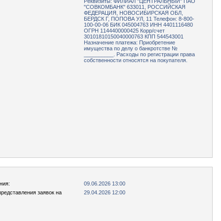
Реквизиты: ФИЛИАЛ "ЦЕНТРАЛЬНЫЙ" ПАО
"СОВКОМБАНК" 633011, РОССИЙСКАЯ
ФЕДЕРАЦИЯ, НОВОСИБИРСКАЯ ОБЛ,
БЕРДСК Г, ПОПОВА УЛ, 11 Телефон: 8-800-
100-00-06 БИК 045004763 ИНН 4401116480
ОГРН 1144400000425 Корр/счет
30101810150040000763 КПП 544543001
Назначение платежа: Приобретение
имущества по делу о банкротстве №
__________. Расходы по регистрации права
собственности относятся на покупателя.
ния:
09.06.2026 13:00
представления заявок на
29.04.2026 12:00