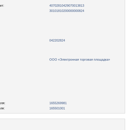
ет:
40702810429070013813
30101810200000000824
042202824
ООО «Электронная торговая площадка»
еля:
1655269981
ля:
165501001