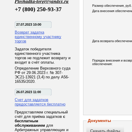
Ploshadka-torgi@yandex.ru
Размер обеспечения, руб.
+7 (800) 250-93-37
Дата внесения обеспечен
27.07.2023 10:00
Возврат задатка
единственному участнику
торгов
Дата возврата обеспечени
Задаток победителя
единственного участника
торгов не подлежит возврату и
Порядок внесения и возв
входит в счёт оплаты.
обеспечения:
Определение Верховного суда
РФ от 29.06.2023 г. № 307-
ЭС21-13921 (3,4) по делу А56-
16535/2020.
26.07.2023 11:00
Счет для задатков
предоставляется бесплатно
Предоставляем специальный
счёт для приёма задатков
с
Документы
бесплатным
обслуживанием
для
Арбитражных управляющих и