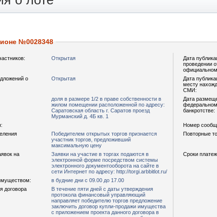
я о лоте
ционе №0028348
частников:
Открытая
Дата публика
проведении о
официальном
дложений о
Открытая
Дата публика
месту нахожд
СМИ:
доля в размере 1/2 в праве собственности в
Дата размещ
жилом помещении расположенной по адресу:
федеральном 
Саратовская область г. Саратов проезд
банкротстве:
Мурманский д. 4Б кв. 1
:
Номер сообщ
деления
Победителем открытых торгов признается
Повторные то
участник торгов, предложивший
максимальную цену
аявок на
Заявки на участие в торгах подаются в
Сроки платеж
электронной форме посредством системы
электронного документооборота на сайте в
сети Интернет по адресу: http://torgi.arbbitlot.ru/
имуществом:
в будние дни с 09.00 до 17.00
я договора
В течение пяти дней с даты утверждения
протокола финансовый управляющий
направляет победителю торгов предложение
заключить договор купли-продажи имущества
с приложением проекта данного договора в