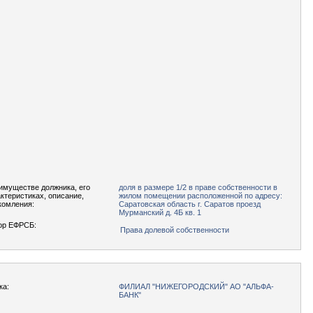
имуществе должника, его
доля в размере 1/2 в праве собственности в
актеристиках, описание,
жилом помещении расположенной по адресу:
комления:
Саратовская область г. Саратов проезд
Мурманский д. 4Б кв. 1
ор ЕФРСБ:
Права долевой собственности
ка:
ФИЛИАЛ "НИЖЕГОРОДСКИЙ" АО "АЛЬФА-
БАНК"