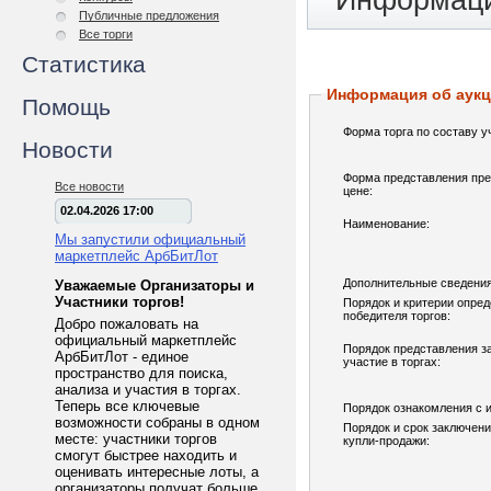
Информаци
Публичные предложения
Все торги
Статистика
Информация об аук
Помощь
Форма торга по составу у
Новости
Форма представления пре
Все новости
цене:
02.04.2026 17:00
Наименование:
Мы запустили официальный
маркетплейс АрбБитЛот
Дополнительные сведения
Уважаемые Организаторы и
Участники торгов!
Порядок и критерии опре
победителя торгов:
Добро пожаловать на
официальный маркетплейс
Порядок представления з
АрбБитЛот - единое
участие в торгах:
пространство для поиска,
анализа и участия в торгах.
Теперь все ключевые
Порядок ознакомления с 
возможности собраны в одном
Порядок и срок заключени
месте: участники торгов
купли-продажи:
смогут быстрее находить и
оценивать интересные лоты, а
организаторы получат больше