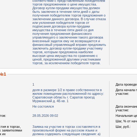
соответствии с представленным победителем
торгов предложением о цене имущества.
Договор купли-продажи имущества должен
быть заключен в течение пяти дней с даты
получения победителем торгов предложения о
заключении данного договора. В случае отказа
или уклонения победителя торгов от
подписания договора купли-продажи
имущества в течение пяти дней со дня
получения предложения финансового
управляющего о заключении такого договора
внесенный задаток ему не возвращается и
финансовый управляющий вправе предложить
заключить договор купли-продажи участнику
торгов, которым предложена наиболее
высокая цена имущества по сравнению с
ценой, предложенной другими участниками
торгов, за исключением победителя торгов.
 №1
1
Дата проведе
доля в размере 1/2 в праве собственности в
Дата начала 
жилом помещении расположенной по адресу:
участие:
Саратовская область г. Саратов проезд
Мурманский д. 4Б кв. 1
Не состоялся
Дата окончан
участие:
тов:
28.05.2026 09:02
Начальная цен
Шаг, % от на
тия в торгах,
Заявка на участие в торгах составляется в
Шаг, руб.:
х заявителями
произвольной форме на русском языке и
к их
должна содержать следующие сведения: а)