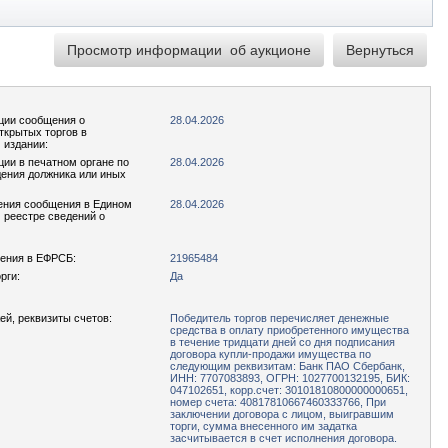
ции сообщения о
28.04.2026
ткрытых торгов в
 издании:
ции в печатном органе по
28.04.2026
ения должника или иных
ения сообщения в Едином
28.04.2026
реестре сведений о
ения в ЕФРСБ:
21965484
рги:
Да
ей, реквизиты счетов:
Победитель торгов перечисляет денежные
средства в оплату приобретенного имущества
в течение тридцати дней со дня подписания
договора купли-продажи имущества по
следующим реквизитам: Банк ПАО Сбербанк,
ИНН: 7707083893, ОГРН: 1027700132195, БИК:
047102651, корр.счет: 30101810800000000651,
номер счета: 40817810667460333766, При
заключении договора с лицом, выигравшим
торги, сумма внесенного им задатка
засчитывается в счет исполнения договора.