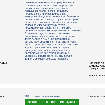
позднее окончания срока представления
заявок на участие в торгах посредством
направления оператору электронной
площадки электронного сообщения,
подписанного квалифицированной
электронной подписью заявителя. Заявитель
вправе изменить заявку на участие в торгах
не позднее окончания срока представления
заявок на участие в торгах путем
представления новой заявки, при этом
первоначальная заявка должна быть отозвана.
В течение тридцати минут с момента
представления заявки на участие в торгах
такая заявка с помощью программно-
аппаратных средств сайта автоматически
регистрируется в журнале заявок на участие в
торгах, при этом заявителю в форме
электронного сообщения направляется
подтверждение регистрации заявки с
указанием порядкового номера, даты и
точного времени ее представления.
астие:
0
Сведения об 
составе, хар
порядок озна
Классификат
ния:
10% от начальной цены лота
Название бан
Ускоренное зачисление задатка