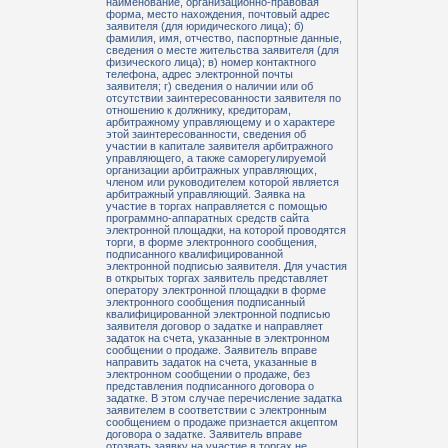
наименование, организационно-правовая
форма, место нахождения, почтовый адрес
заявителя (для юридического лица); б)
фамилия, имя, отчество, паспортные данные,
сведения о месте жительства заявителя (для
физического лица); в) номер контактного
телефона, адрес электронной почты
заявителя; г) сведения о наличии или об
отсутствии заинтересованности заявителя по
отношению к должнику, кредиторам,
арбитражному управляющему и о характере
этой заинтересованности, сведения об
участии в капитале заявителя арбитражного
управляющего, а также саморегулируемой
организации арбитражных управляющих,
членом или руководителем которой является
арбитражный управляющий. Заявка на
участие в торгах направляется с помощью
программно-аппаратных средств сайта
электронной площадки, на которой проводятся
торги, в форме электронного сообщения,
подписанного квалифицированной
электронной подписью заявителя. Для участия
в открытых торгах заявитель представляет
оператору электронной площадки в форме
электронного сообщения подписанный
квалифицированной электронной подписью
заявителя договор о задатке и направляет
задаток на счета, указанные в электронном
сообщении о продаже. Заявитель вправе
направить задаток на счета, указанные в
электронном сообщении о продаже, без
представления подписанного договора о
задатке. В этом случае перечисление задатка
заявителем в соответствии с электронным
сообщением о продаже признается акцептом
договора о задатке. Заявитель вправе
отозвать заявку на участие в торгах не