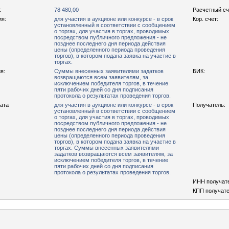
:
78 480,00
Расчетный сч
ия:
для участия в аукционе или конкурсе - в срок
Кор. счет:
установленный в соответствии с сообщением
о торгах, для участия в торгах, проводимых
посредством публичного предложения - не
позднее последнего дня периода действия
цены (определенного периода проведения
торгов), в котором подана заявка на участие в
торгах.
я:
Суммы внесенных заявителями задатков
БИК:
возвращаются всем заявителям, за
исключением победителя торгов, в течение
пяти рабочих дней со дня подписания
протокола о результатах проведения торгов.
рата
для участия в аукционе или конкурсе - в срок
Получатель:
установленный в соответствии с сообщением
о торгах, для участия в торгах, проводимых
посредством публичного предложения - не
позднее последнего дня периода действия
цены (определенного периода проведения
торгов), в котором подана заявка на участие в
торгах. Суммы внесенных заявителями
задатков возвращаются всем заявителям, за
исключением победителя торгов, в течение
пяти рабочих дней со дня подписания
протокола о результатах проведения торгов.
ИНН получат
КПП получате