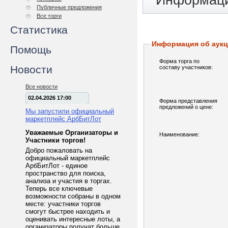
Информаци
Публичные предложения
Все торги
Статистика
Информация об аук
Помощь
Форма торга по
Новости
составу участников:
Все новости
02.04.2026 17:00
Форма представления
предложений о цене:
Мы запустили официальный
маркетплейс АрбБитЛот
Уважаемые Организаторы и
Наименование:
Участники торгов!
Добро пожаловать на
официальный маркетплейс
АрбБитЛот - единое
пространство для поиска,
анализа и участия в торгах.
Теперь все ключевые
возможности собраны в одном
месте: участники торгов
смогут быстрее находить и
оценивать интересные лоты, а
организаторы получат больше