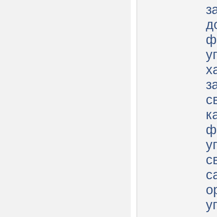
з
д
ф
у
х
з
с
к
ф
у
с
с
о
у