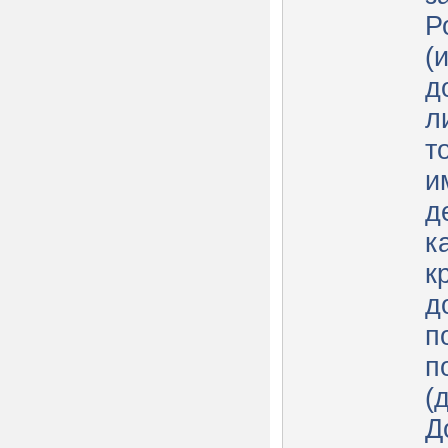
Р
(
д
л
т
и
д
к
к
д
п
п
(
Д