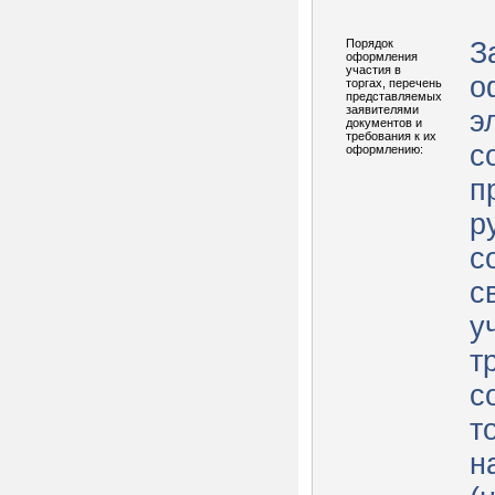
Порядок
З
оформления
участия в
о
торгах, перечень
представляемых
заявителями
э
документов и
требования к их
с
оформлению:
п
р
с
с
у
т
с
т
н