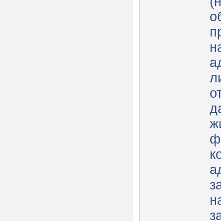
(
о
п
н
а
л
о
д
ж
ф
к
а
з
н
з