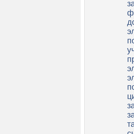
з
ф
д
э
п
у
п
э
э
п
ц
з
з
т
с