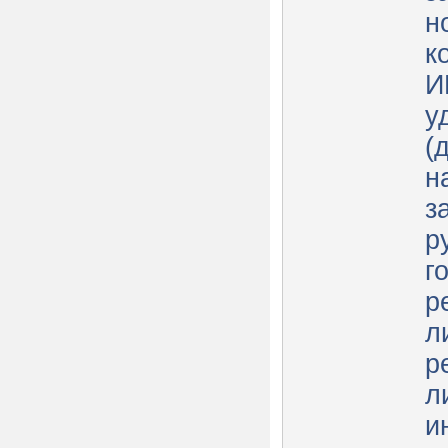
н
к
И
у
(
н
з
р
г
р
л
р
л
и