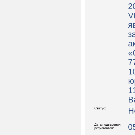
2
V
я
з
а
«
7
1
ю
1
В
Статус:
Н
Дата подведения
0
результатов: