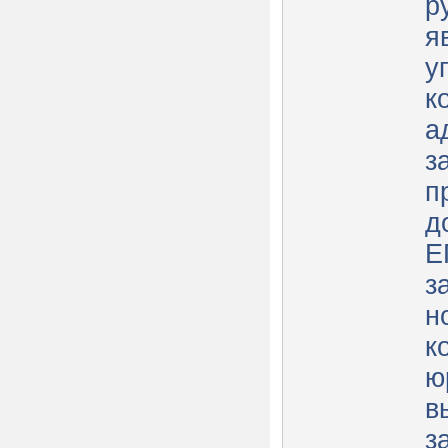
р
я
у
к
а
з
п
д
Е
з
н
к
ю
в
з