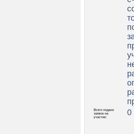
с
т
п
з
п
у
н
р
о
р
п
Всего подано
0
заявок на
участие: