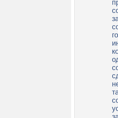
п
с
з
с
г
и
к
о
с
с
н
т
с
у
з