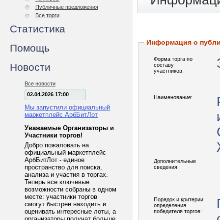
Информаци
Публичные предложения
Все торги
Статистика
Информация о публ
Помощь
Форма торга по
Новости
составу
участников:
Все новости
02.04.2026 17:00
Наименование:
Мы запустили официальный
маркетплейс АрбБитЛот
Уважаемые Организаторы и
Участники торгов!
Добро пожаловать на
официальный маркетплейс
АрбБитЛот - единое
Дополнительные
пространство для поиска,
сведения:
анализа и участия в торгах.
Теперь все ключевые
возможности собраны в одном
месте: участники торгов
Порядок и критерии
смогут быстрее находить и
определения
оценивать интересные лоты, а
победителя торгов:
организаторы получат больше