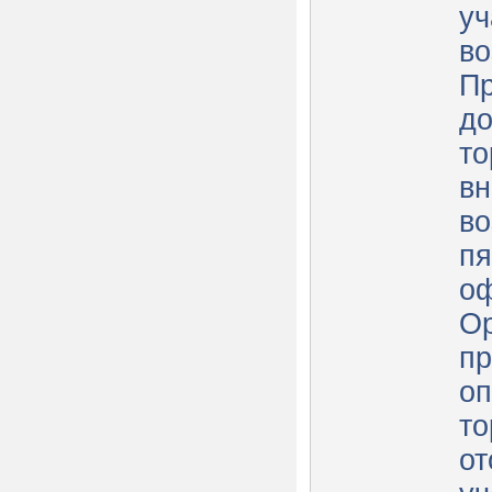
уч
во
Пр
до
то
вн
во
пя
о
Ор
пр
оп
то
от