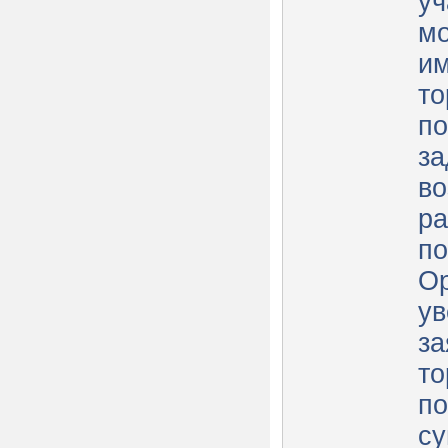
уч
мо
им
то
по
за
во
ра
по
Ор
ув
за
то
по
с