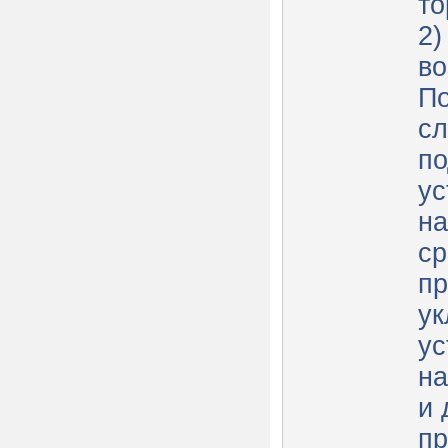
то
2)
во
По
сл
по
ус
н
ср
пр
ук
ус
н
и 
пр