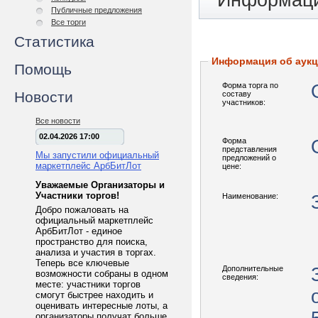
Информаци
Публичные предложения
Все торги
Статистика
Информация об аук
Помощь
Форма торга по
Новости
составу
участников:
Все новости
02.04.2026 17:00
Форма
представления
Мы запустили официальный
предложений о
маркетплейс АрбБитЛот
цене:
Уважаемые Организаторы и
Участники торгов!
Наименование:
Добро пожаловать на
официальный маркетплейс
АрбБитЛот - единое
пространство для поиска,
анализа и участия в торгах.
Теперь все ключевые
Дополнительные
возможности собраны в одном
сведения:
месте: участники торгов
смогут быстрее находить и
оценивать интересные лоты, а
организаторы получат больше