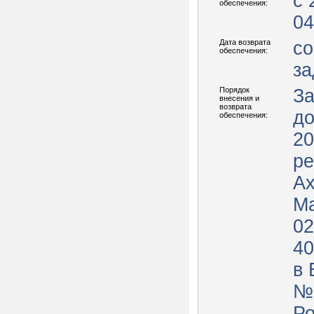
с 
обеспечения:
04
Дата возврата
со
обеспечения:
за
Порядок
За
внесения и
возврата
до
обеспечения:
2026г. 
ре
А
М
02
40
в 
№
Ро