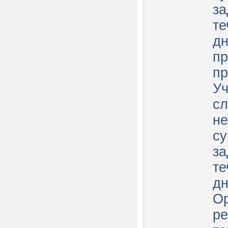
за
те
дн
пр
пр
Уч
сл
не
с
за
те
дн
Ор
ре