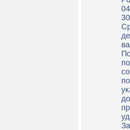
04
30
Ср
де
ва
По
по
со
по
ук
до
пр
уд
За