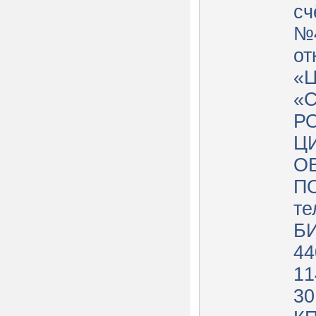
сч
№4
от
«
«С
Р
Ц
ОБ
ПО
те
БИ
44
11
30