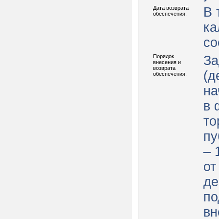
Дата возврата
В 
обеспечения:
ка
со
Порядок
За
внесения и
возврата
(д
обеспечения:
на
в 
то
пу
– 
от
де
по
вн