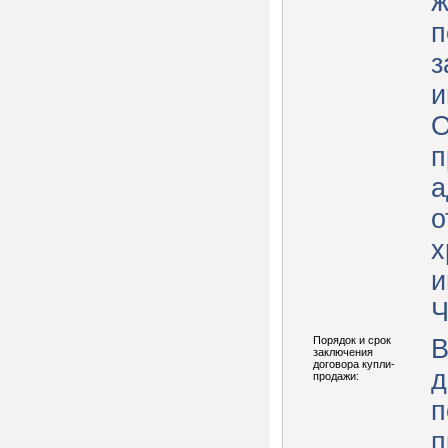
ж
п
з
и
О
п
а
о
х
и
Ч
Порядок и срок
В
заключения
договора купли-
д
продажи:
п
п