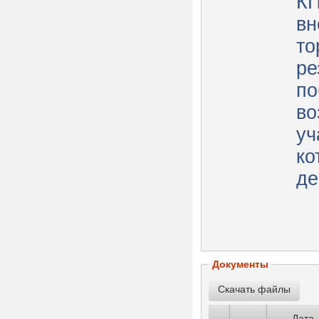
КП
вн
то
ре
по
во
уч
ко
де
Документы
Дата