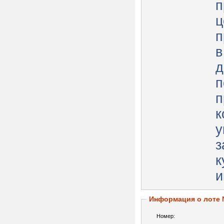
п
ц
п
в
д
п
п
к
у
з
к
и
Информация о лоте
Номер: