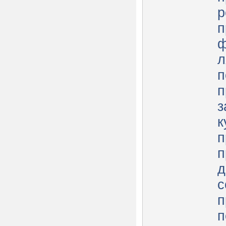
р
п
ф
л
п
п
з
к
п
п
д
с
п
п