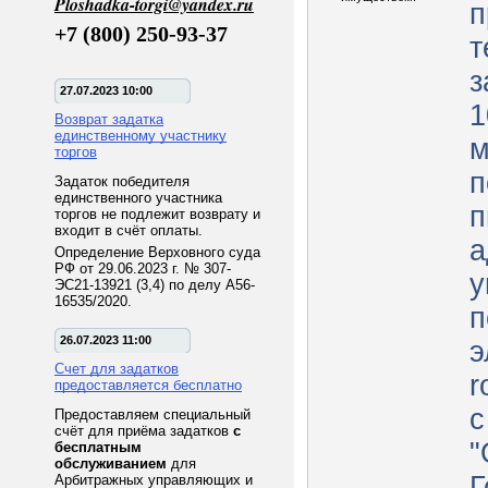
Ploshadka-torgi@yandex.ru
п
+7 (800) 250-93-37
т
з
27.07.2023 10:00
1
Возврат задатка
единственному участнику
м
торгов
п
Задаток победителя
единственного участника
п
торгов не подлежит возврату и
входит в счёт оплаты.
а
Определение Верховного суда
РФ от 29.06.2023 г. № 307-
у
ЭС21-13921 (3,4) по делу А56-
16535/2020.
п
26.07.2023 11:00
э
Счет для задатков
r
предоставляется бесплатно
с
Предоставляем специальный
счёт для приёма задатков
с
"
бесплатным
обслуживанием
для
Г
Арбитражных управляющих и