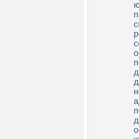
ю
п
с
р
с
о
п
д
д
н
а
п
д
о