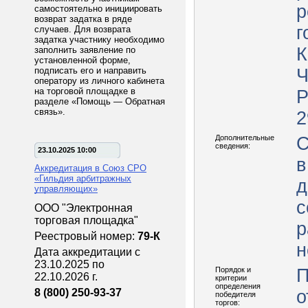
р
самостоятельно инициировать
возврат задатка в ряде
г
случаев. Для возврата
задатка участнику необходимо
К
заполнить заявление по
установленной форме,
подписать его и направить
Ч
оператору из личного кабинета
на торговой площадке в
Р
разделе «Помощь — Обратная
связь».
2
Дополнительные
С
сведения:
23.10.2025 10:00
в
Аккредитация в Союз СРО
«Гильдия арбитражных
д
управляющих»
с
ООО "Электронная
торговая площадка"
р
Реестровый номер:
79-К
н
Дата аккредитации с
23.10.2025 по
Порядок и
П
22.10.2026 г.
критерии
определения
8 (800) 250-93-37
о
победителя
торгов: