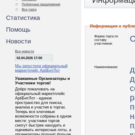
Информаци
Публичные предложения
Все торги
Статистика
Информация о публ
Помощь
Форма торга по
О
Новости
составу
участников:
Все новости
02.04.2026 17:00
Мы запустили официальный
Наименование:
д
маркетплейс АрбБитЛот
д
Уважаемые Организаторы и
Участники торгов!
с
Добро пожаловать на
официальный маркетплейс
р
АрбБитЛот - единое
пространство для поиска,
п
анализа и участия в торгах.
Теперь все ключевые
н
возможности собраны в одном
месте: участники торгов
п
смогут быстрее находить и
оценивать интересные лоты, а
организаторы получат больше