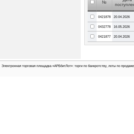
№
поступле
0421878
20.04.2026
0432778
16.05.2026
0421877
20.04.2026
Электронная торговая площадка «АРБбитЛот»: торги по банкротству, лоты по продаже