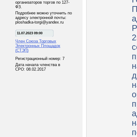
организаторов торгов по 127-
ФЗ.
П
Подробнее можно уточнить по
а
адресу электронной почты:
ploshadka-torgi@yandex.ru
Р
11.07.2023 09:00
25
Член Союза Торговых
с
Электронных Площадок
(СТЭП)
п
Регистрационный номер: 7
н
Дата начала членства в
СРО: 08.02.2017
д
н
о
п
а
н
п