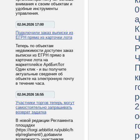
к
внимания к своим объектам и
0
удобные инструменты
управления.
а
02.04.2026 17:00
К
Подключили заказ выписки из
Ч
ЕГРН прямо из карточки лота
Теперь по объектам
Р
недвижимости доступен заказ
выписки из ЕГРН прямо в
Ч
карточке лота на
маркетплейсе АрбБитЛот
П
Один клик - и вы получите
актуальные сведения об
к
объекте на электронную почту
в течение часа.
г
р
02.04.2026 16:55
Участники торгов теперь могут
2
самостоятельно запрашивать
возврат задатка
о
В новой редакции Регламента
г
площадки
(https://torgi.arbbitlot.ru/public/h
р
elp/reglament/) добавили
возможность участникам