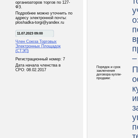
т
организаторов торгов по 127-
ФЗ.
уч
Подробнее можно уточнить по
адресу электронной почты:
о
ploshadka-torgi@yandex.ru
п
11.07.2023 09:00
в
Член Союза Торговых
Электронных Площадок
п
(СТЭП)
–
Регистрационный номер: 7
Дата начала членства в
Порядок и срок
П
СРО: 08.02.2017
заключения
договора купли-
о
продажи:
к
и
з
у
п
т