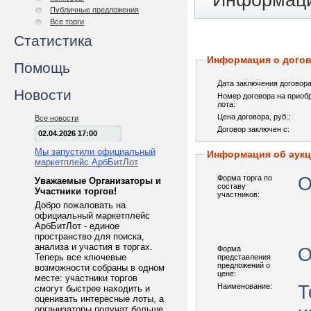
Информаци
Публичные предложения
Все торги
Статистика
Информация о догов
Помощь
Дата заключения договора
Новости
Номер договора на приоб
лота:
Цена договора, pуб.:
Все новости
Договор заключен с:
02.04.2026 17:00
Мы запустили официальный
Информация об аук
маркетплейс АрбБитЛот
Форма торга по
О
Уважаемые Организаторы и
составу
Участники торгов!
участников:
Добро пожаловать на
официальный маркетплейс
АрбБитЛот - единое
пространство для поиска,
анализа и участия в торгах.
Форма
О
Теперь все ключевые
представления
предложений о
возможности собраны в одном
цене:
месте: участники торгов
Наименование:
Т
смогут быстрее находить и
оценивать интересные лоты, а
организаторы получат больше