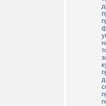
д
п
п
ф
у
н
т
з
к
п
д
с
п
п