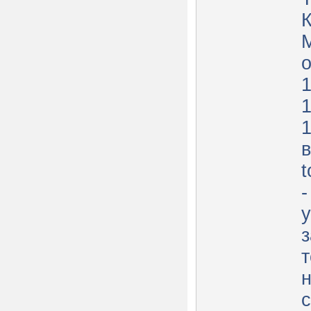
К
М
в
t
-
з
т
н