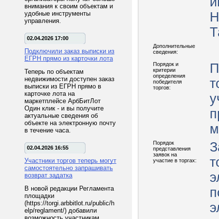
и
внимания к своим объектам и
удобные инструменты
Н
управления.
Т
02.04.2026 17:00
Дополнительные
Подключили заказ выписки из
сведения:
ЕГРН прямо из карточки лота
Порядок и
П
критерии
Теперь по объектам
определения
недвижимости доступен заказ
т
победителя
выписки из ЕГРН прямо в
торгов:
карточке лота на
у
маркетплейсе АрбБитЛот
Один клик - и вы получите
п
актуальные сведения об
объекте на электронную почту
м
в течение часа.
Порядок
З
02.04.2026 16:55
представления
заявок на
т
Участники торгов теперь могут
участие в торгах:
самостоятельно запрашивать
э
возврат задатка
В новой редакции Регламента
п
площадки
(https://torgi.arbbitlot.ru/public/h
э
elp/reglament/) добавили
возможность участникам