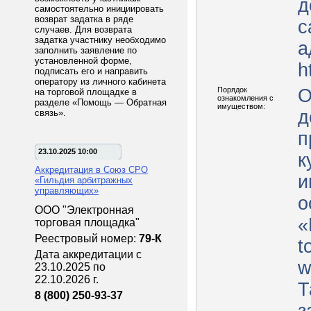
д
самостоятельно инициировать
возврат задатка в ряде
с
случаев. Для возврата
задатка участнику необходимо
а
заполнить заявление по
установленной форме,
h
подписать его и направить
оператору из личного кабинета
Порядок
О
на торговой площадке в
ознакомления с
разделе «Помощь — Обратная
имуществом:
д
связь».
п
23.10.2025 10:00
к
Аккредитация в Союз СРО
и
«Гильдия арбитражных
управляющих»
о
ООО "Электронная
«
торговая площадка"
Реестровый номер:
79-К
t
Дата аккредитации с
w
23.10.2025 по
22.10.2026 г.
Т
8 (800) 250-93-37