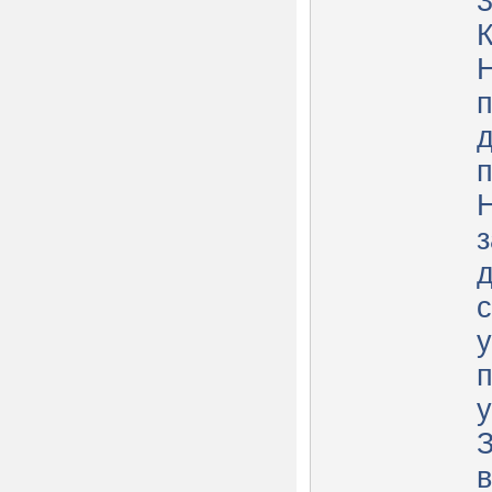
п
д
д
с
п
у