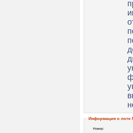
п
и
о
п
п
д
д
у
ф
у
в
н
Информация о лоте
Номер: