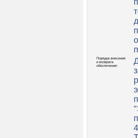
п
т
д
о
п
Порядок внесения
Д
и возврата
обеспечения:
р
э
"
п
Т