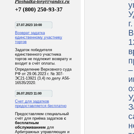
Ploshadka-torgi@yandex.ru
у
+7 (800) 250-93-37
У
г
27.07.2023 10:00
В
Возврат задатка
единственному участнику
1
торгов
в
Задаток победителя
единственного участника
п
торгов не подлежит возврату и
входит в счёт оплаты.
–
Определение Верховного суда
РФ от 29.06.2023 г. № 307-
и
ЭС21-13921 (3,4) по делу А56-
16535/2020.
о
26.07.2023 11:00
У
Счет для задатков
З
предоставляется бесплатно
Предоставляем специальный
с
счёт для приёма задатков
с
бесплатным
н
обслуживанием
для
Арбитражных управляющих и