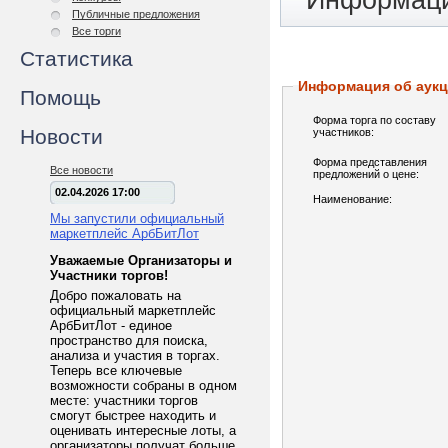
Информаци
Публичные предложения
Все торги
Статистика
Информация об аук
Помощь
Форма торга по составу
Новости
участников:
Форма представления
Все новости
предложений о цене:
02.04.2026 17:00
Наименование:
Мы запустили официальный
маркетплейс АрбБитЛот
Уважаемые Организаторы и
Участники торгов!
Добро пожаловать на
официальный маркетплейс
АрбБитЛот - единое
пространство для поиска,
анализа и участия в торгах.
Теперь все ключевые
возможности собраны в одном
месте: участники торгов
смогут быстрее находить и
оценивать интересные лоты, а
организаторы получат больше