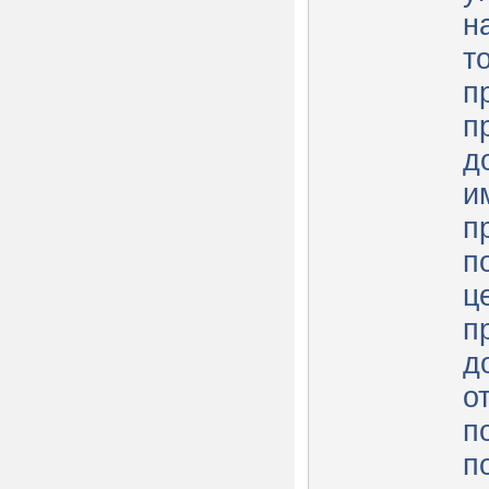
н
т
п
п
д
и
п
п
ц
п
д
о
п
п