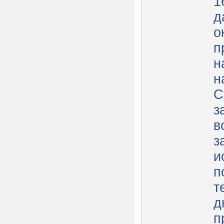
1
д
о
п
н
н
С
з
в
з
и
п
т
д
п