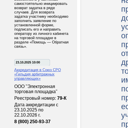
н
самостоятельно инициировать
п
возврат задатка в ряде
случаев. Для возврата
д
задатка участнику необходимо
заполнить заявление по
у
установленной форме,
подписать его и направить
оператору из личного кабинета
о
на торговой площадке в
разделе «Помощь — Обратная
п
связь».
о
д
23.10.2025 10:00
т
Аккредитация в Союз СРО
«Гильдия арбитражных
и
управляющих»
ООО "Электронная
п
торговая площадка"
пр
Реестровый номер:
79-К
Дата аккредитации с
е
23.10.2025 по
у
22.10.2026 г.
8 (800) 250-93-37
п