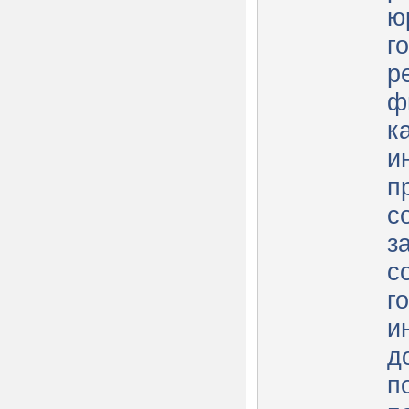
ю
г
р
ф
к
и
п
с
з
с
г
и
д
п