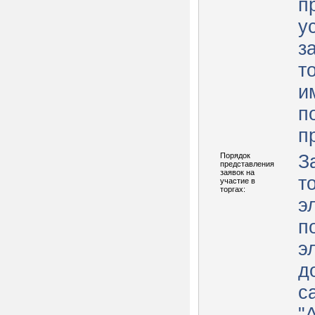
п
у
з
т
и
п
п
Порядок
З
представления
заявок на
т
участие в
торгах:
э
п
э
д
с
"