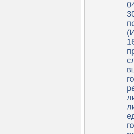
0
3
п
(
1
п
с
в
г
р
л
л
е
г