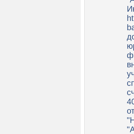
И
ht
b
д
ю
ф
в
у
с
с
4
о
"
"