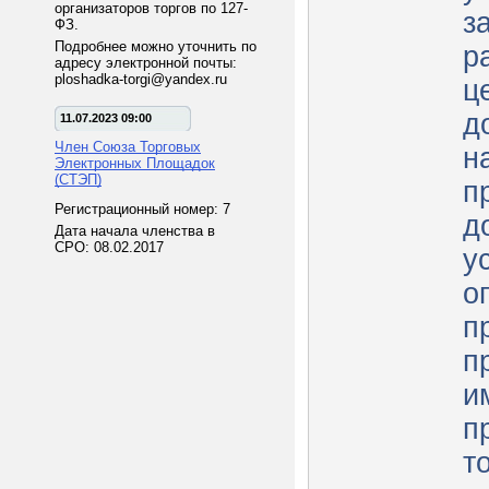
организаторов торгов по 127-
з
ФЗ.
Подробнее можно уточнить по
р
адресу электронной почты:
ploshadka-torgi@yandex.ru
ц
д
11.07.2023 09:00
Член Союза Торговых
н
Электронных Площадок
(СТЭП)
п
Регистрационный номер: 7
д
Дата начала членства в
СРО: 08.02.2017
у
о
п
п
и
п
т