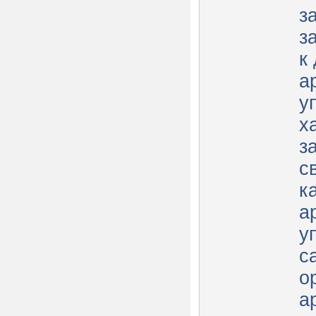
з
з
к
а
у
х
з
с
к
а
у
с
о
а