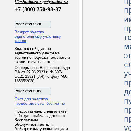
п
Ploshadka-torgi@yandex.ru
+7 (800) 250-93-37
п
и
27.07.2023 10:00
п
Возврат задатка
т
единственному участнику
торгов
м
Задаток победителя
единственного участника
э
торгов не подлежит возврату и
входит в счёт оплаты.
с
Определение Верховного суда
у
РФ от 29.06.2023 г. № 307-
ЭС21-13921 (3,4) по делу А56-
п
16535/2020.
д
26.07.2023 11:00
п
Счет для задатков
предоставляется бесплатно
п
Предоставляем специальный
счёт для приёма задатков
с
п
бесплатным
обслуживанием
для
у
Арбитражных управляющих и