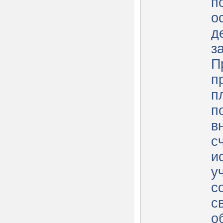
п
о
д
з
П
п
п
п
в
с
и
у
с
с
о