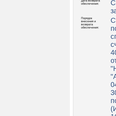
Дата возврата
С
обеспечения:
з
Порядок
С
внесения и
возврата
п
обеспечения:
с
с
4
о
"
"
0
3
п
(