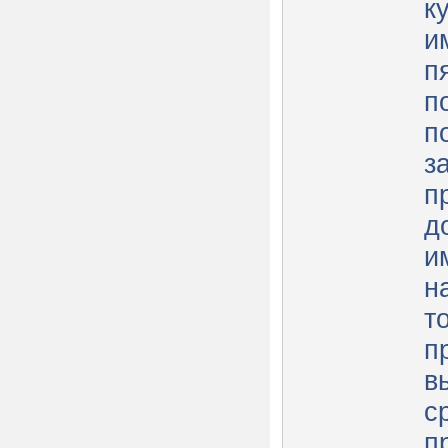
к
и
п
п
п
з
п
д
и
н
т
п
в
с
п