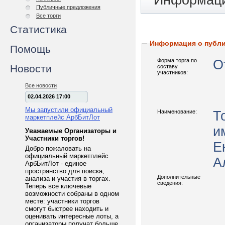
Информаци
Публичные предложения
Все торги
Статистика
Информация о публ
Помощь
Форма торга по
О
Новости
составу
участников:
Все новости
02.04.2026 17:00
Мы запустили официальный
Наименование:
Т
маркетплейс АрбБитЛот
и
Уважаемые Организаторы и
Участники торгов!
Е
Добро пожаловать на
официальный маркетплейс
А
АрбБитЛот - единое
пространство для поиска,
Дополнительные
анализа и участия в торгах.
сведения:
Теперь все ключевые
возможности собраны в одном
месте: участники торгов
смогут быстрее находить и
оценивать интересные лоты, а
организаторы получат больше