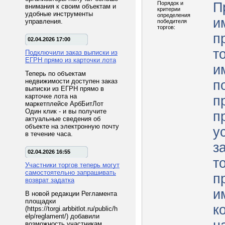
Порядок и
П
внимания к своим объектам и
критерии
удобные инструменты
определения
и
управления.
победителя
торгов:
п
02.04.2026 17:00
т
Подключили заказ выписки из
ЕГРН прямо из карточки лота
и
Теперь по объектам
недвижимости доступен заказ
п
выписки из ЕГРН прямо в
карточке лота на
п
маркетплейсе АрбБитЛот
Один клик - и вы получите
п
актуальные сведения об
объекте на электронную почту
у
в течение часа.
з
02.04.2026 16:55
т
Участники торгов теперь могут
самостоятельно запрашивать
п
возврат задатка
и
В новой редакции Регламента
площадки
к
(https://torgi.arbbitlot.ru/public/h
elp/reglament/) добавили
возможность участникам