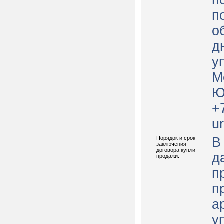
п
п
о
д
у
М
Ю
+
u
Порядок и срок
В
заключения
договора купли-
д
продажи:
п
п
а
у