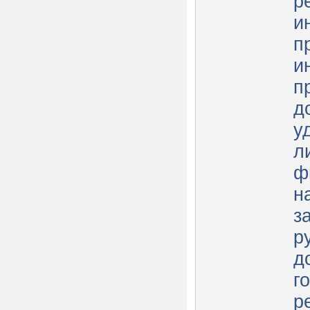
р
и
п
и
п
д
у
л
ф
н
з
р
д
г
р