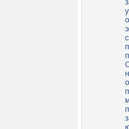
з
у
п
п
о
з
ю