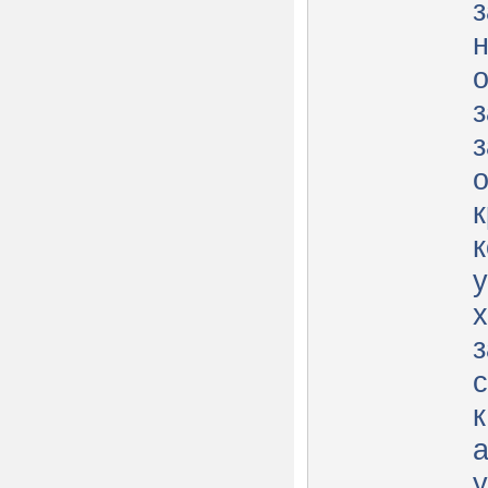
з
о
з
х
з
с
к