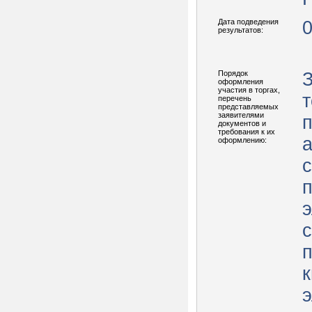
Дата подведения
0
результатов:
Порядок
З
оформления
участия в торгах,
т
перечень
представляемых
заявителями
документов и
требования к их
оформлению:
с
э