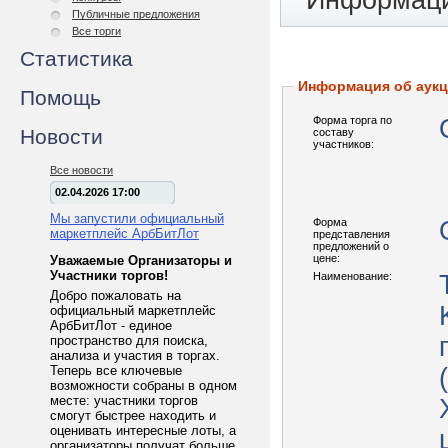
Информаци
Публичные предложения
Все торги
Статистика
Информация об аук
Помощь
Форма торга по
Новости
составу
участников:
Все новости
02.04.2026 17:00
Мы запустили официальный
Форма
маркетплейс АрбБитЛот
представления
предложений о
цене:
Уважаемые Организаторы и
Участники торгов!
Наименование:
Добро пожаловать на
официальный маркетплейс
АрбБитЛот - единое
пространство для поиска,
анализа и участия в торгах.
Теперь все ключевые
возможности собраны в одном
месте: участники торгов
смогут быстрее находить и
оценивать интересные лоты, а
организаторы получат больше