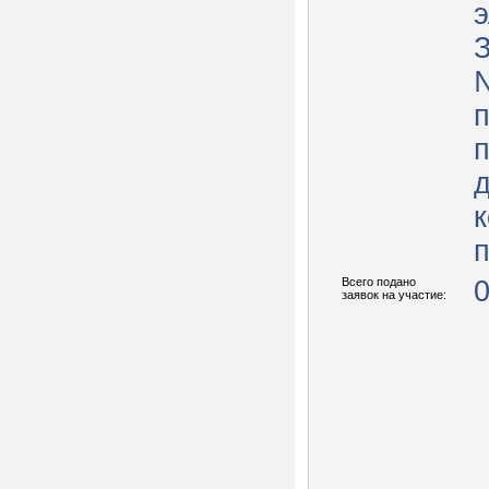
З
к
п
Всего подано
заявок на участие: