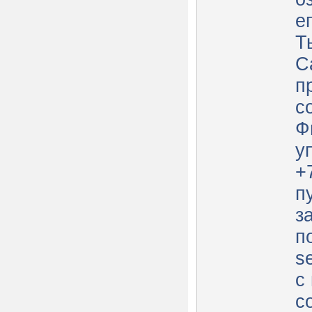
е
Т
С
п
с
Ф
у
+
п
з
п
s
с
с