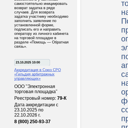
т
самостоятельно инициировать
возврат задатка в ряде
н
случаев. Для возврата
задатка участнику необходимо
П
заполнить заявление по
установленной форме,
п
подписать его и направить
оператору из личного кабинета
о
на торговой площадке в
разделе «Помощь — Обратная
э
связь».
п
23.10.2025 10:00
а
Аккредитация в Союз СРО
с
«Гильдия арбитражных
управляющих»
н
ООО "Электронная
о
торговая площадка"
Реестровый номер:
79-К
ф
Дата аккредитации с
с
23.10.2025 по
22.10.2026 г.
п
8 (800) 250-93-37
п