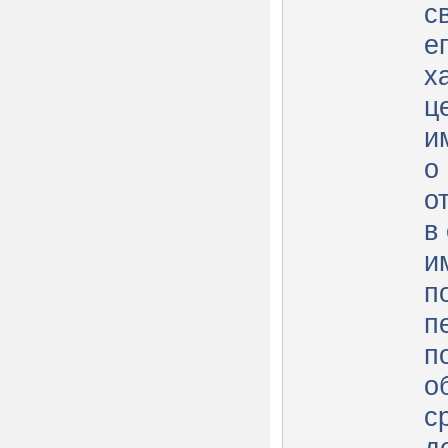
с
е
ха
ц
иму
о
о
в
иму
п
п
пок
о
с