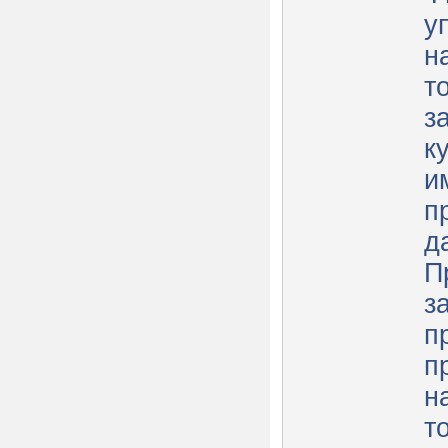
у
н
т
з
к
и
п
д
П
з
п
п
н
т