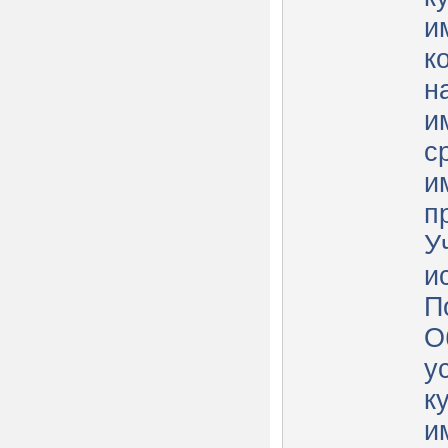
и
к
н
и
с
и
п
У
и
П
О
у
к
и