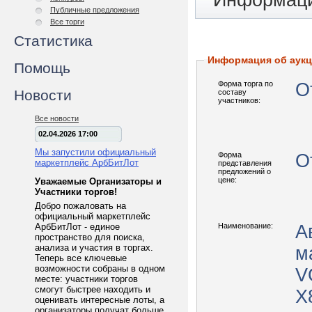
Информаци
Публичные предложения
Все торги
Статистика
Информация об аук
Помощь
Форма торга по
О
Новости
составу
участников:
Все новости
02.04.2026 17:00
Мы запустили официальный
Форма
О
маркетплейс АрбБитЛот
представления
предложений о
цене:
Уважаемые Организаторы и
Участники торгов!
Добро пожаловать на
официальный маркетплейс
АрбБитЛот - единое
Наименование:
А
пространство для поиска,
анализа и участия в торгах.
м
Теперь все ключевые
возможности собраны в одном
V
месте: участники торгов
смогут быстрее находить и
X
оценивать интересные лоты, а
организаторы получат больше