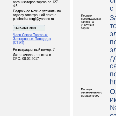
о
организаторов торгов по 127-
ФЗ.
с
Подробнее можно уточнить по
адресу электронной почты:
Порядок
З
ploshadka-torgi@yandex.ru
представления
заявок на
т
участие в
11.07.2023 09:00
торгах:
э
Член Союза Торговых
Электронных Площадок
п
(СТЭП)
э
Регистрационный номер: 7
Дата начала членства в
д
СРО: 08.02.2017
с
п
ht
Порядок
О
ознакомления с
имуществом:
им
№
о