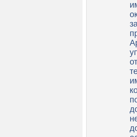
и
о
заяв
п
А
у
о
т
и
к
п
д
н
д