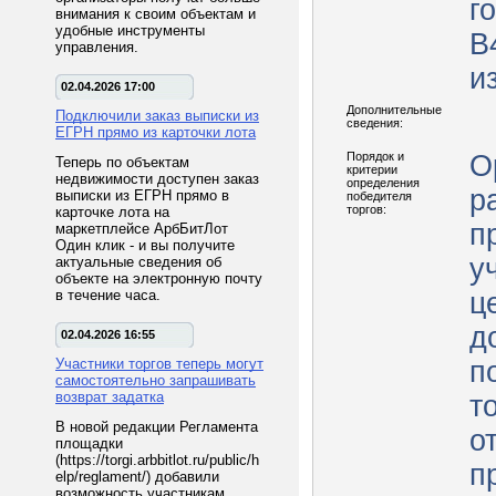
г
внимания к своим объектам и
удобные инструменты
В
управления.
и
02.04.2026 17:00
Дополнительные
Подключили заказ выписки из
сведения:
ЕГРН прямо из карточки лота
Порядок и
О
Теперь по объектам
критерии
недвижимости доступен заказ
определения
р
выписки из ЕГРН прямо в
победителя
торгов:
карточке лота на
п
маркетплейсе АрбБитЛот
Один клик - и вы получите
у
актуальные сведения об
объекте на электронную почту
в течение часа.
ц
д
02.04.2026 16:55
Участники торгов теперь могут
п
самостоятельно запрашивать
возврат задатка
торг
В новой редакции Регламента
о
площадки
(https://torgi.arbbitlot.ru/public/h
п
elp/reglament/) добавили
возможность участникам