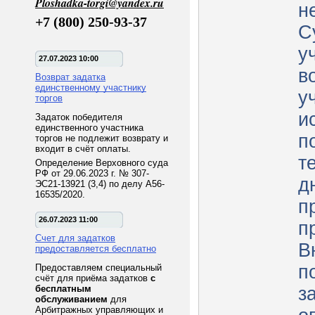
Ploshadka-torgi@yandex.ru
н
+7 (800) 250-93-37
С
у
27.07.2023 10:00
в
Возврат задатка
единственному участнику
у
торгов
и
Задаток победителя
единственного участника
п
торгов не подлежит возврату и
входит в счёт оплаты.
т
Определение Верховного суда
РФ от 29.06.2023 г. № 307-
д
ЭС21-13921 (3,4) по делу А56-
16535/2020.
п
26.07.2023 11:00
п
Счет для задатков
В
предоставляется бесплатно
п
Предоставляем специальный
счёт для приёма задатков
с
бесплатным
з
обслуживанием
для
Арбитражных управляющих и