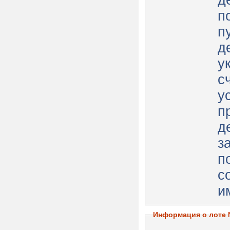
д
п
п
д
у
сч
у
п
д
з
п
с
и
Информация о лоте