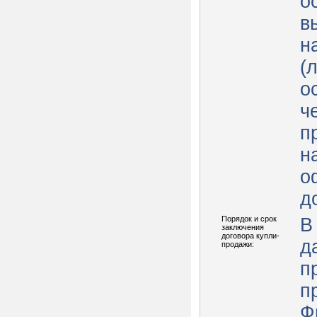
о
в
н
(
о
ч
п
н
о
д
Порядок и срок
В
заключения
договора купли-
д
продажи:
п
п
Ф