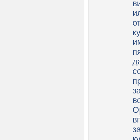
в
и
о
к
и
п
д
с
п
з
в
О
в
з
к