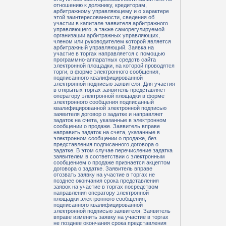
отношению к должнику, кредиторам,
арбитражному управляющему и о характере
этой заинтересованности, сведения об
участии в капитале заявителя арбитражного
управляющего, а также саморегулируемой
организации арбитражных управляющих,
членом или руководителем которой является
арбитражный управляющий. Заявка на
участие в торгах направляется с помощью
программно-аппаратных средств сайта
электронной площадки, на которой проводятся
торги, в форме электронного сообщения,
подписанного квалифицированной
электронной подписью заявителя. Для участия
в открытых торгах заявитель представляет
оператору электронной площадки в форме
электронного сообщения подписанный
квалифицированной электронной подписью
заявителя договор о задатке и направляет
задаток на счета, указанные в электронном
сообщении о продаже. Заявитель вправе
направить задаток на счета, указанные в
электронном сообщении о продаже, без
представления подписанного договора о
задатке. В этом случае перечисление задатка
заявителем в соответствии с электронным
сообщением о продаже признается акцептом
договора о задатке. Заявитель вправе
отозвать заявку на участие в торгах не
позднее окончания срока представления
заявок на участие в торгах посредством
направления оператору электронной
площадки электронного сообщения,
подписанного квалифицированной
электронной подписью заявителя. Заявитель
вправе изменить заявку на участие в торгах
не позднее окончания срока представления