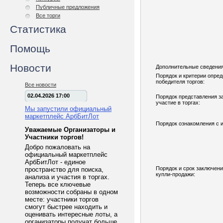
Публичные предложения
Все торги
Статистика
Помощь
Новости
Дополнительные сведения
Порядок и критерии опре
победителя торгов:
Все новости
02.04.2026 17:00
Порядок представления з
участие в торгах:
Мы запустили официальный
маркетплейс АрбБитЛот
Порядок ознакомления с 
Уважаемые Организаторы и
Участники торгов!
Добро пожаловать на
официальный маркетплейс
АрбБитЛот - единое
Порядок и срок заключени
пространство для поиска,
купли-продажи:
анализа и участия в торгах.
Теперь все ключевые
возможности собраны в одном
месте: участники торгов
смогут быстрее находить и
оценивать интересные лоты, а
организаторы получат больше