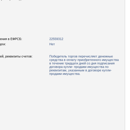
ения в ЕФРСБ:
22559312
рги:
Нет
ей, реквизиты счетов:
Победитель торгов перечисляет денежные
средства в оплату приобретенного имущества
в течение тридцати дней со дня подписания
договора купли- продажи имущества по
реквизитам, указанным в договоре купли-
продажи имущества.