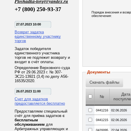
Ploshadka-torgi@yandex.ru
+7 (800) 250-93-37
Порядок внесения и возв
обеспечения:
27.07.2023 10:00
Возврат задатка
единственному участнику
торгов
Задаток победителя
единственного участника
торгов не подлежит возврату и
входит в счёт оплаты.
Определение Верховного суда
Документы
РФ от 29.06.2023 г. № 307-
ЭС21-13921 (3,4) по делу А56-
16535/2020.
26.07.2023 11:00
Дата
№
поступл
Счет для задатков
предоставляется бесплатно
0441216
02.06.2026
Предоставляем специальный
счёт для приёма задатков
с
бесплатным
0441215
02.06.2026
обслуживанием
для
Арбитражных управляющих и
0420095
22.04.2026