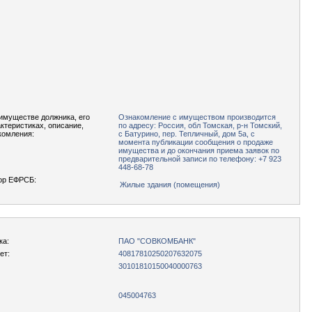
имуществе должника, его
Ознакомление с имуществом производится
актеристиках, описание,
по адресу: Россия, обл Томская, р-н Томский,
комления:
с Батурино, пер. Тепличный, дом 5а, с
момента публикации сообщения о продаже
имущества и до окончания приема заявок по
предварительной записи по телефону: +7 923
448-68-78
ор ЕФРСБ:
Жилые здания (помещения)
ка:
ПАО "СОВКОМБАНК"
ет:
40817810250207632075
30101810150040000763
045004763