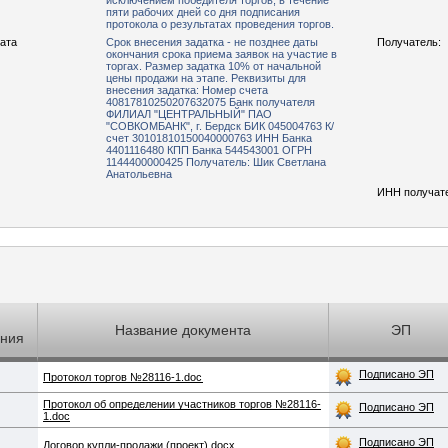
исключением победителя торгов, в течение
пяти рабочих дней со дня подписания
протокола о результатах проведения торгов.
рата
Срок внесения задатка - не позднее даты
Получатель:
окончания срока приема заявок на участие в
торгах. Размер задатка 10% от начальной
цены продажи на этапе. Реквизиты для
внесения задатка: Номер счета
40817810250207632075 Банк получателя
ФИЛИАЛ "ЦЕНТРАЛЬНЫЙ" ПАО
"СОВКОМБАНК", г. Бердск БИК 045004763 К/
счет 30101810150040000763 ИНН Банка
4401116480 КПП Банка 544543001 ОГРН
1144400000425 Получатель: Шик Светлана
Анатольевна
ИНН получат
Название документа
ЭП
ения
Подписано ЭП
Протокол торгов №28116-1.doc
Протокол об определении участников торгов №28116-
Подписано ЭП
1.doc
Подписано ЭП
Договор купли-продажи (проект).docx