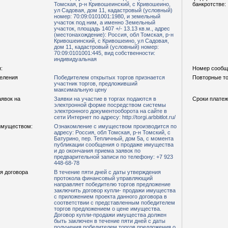
Томская, р-н Кривошеинский, с Кривошеино,
банкротстве:
ул Садовая, дом 11, кадастровый (условный)
номер: 70:09:0101001:1980, и земельный
участок под ним, а именно Земельный
участок, площадь 1407 +/- 13.13 кв.м., адрес
(местонахождение): Россия, обл Томская, р-н
Кривошеинский, с Кривошеино, ул Садовая,
дом 11, кадастровый (условный) номер:
70:09:0101001:445, вид собственности:
индивидуальная
:
Номер сообщ
деления
Победителем открытых торгов признается
Повторные то
участник торгов, предложивший
максимальную цену
аявок на
Заявки на участие в торгах подаются в
Сроки платеж
электронной форме посредством системы
электронного документооборота на сайте в
сети Интернет по адресу: http://torgi.arbbitlot.ru/
имуществом:
Ознакомление с имуществом производится по
адресу: Россия, обл Томская, р-н Томский, с
Батурино, пер. Тепличный, дом 5а, с момента
публикации сообщения о продаже имущества
и до окончания приема заявок по
предварительной записи по телефону: +7 923
448-68-78
я договора
В течение пяти дней с даты утверждения
протокола финансовый управляющий
направляет победителю торгов предложение
заключить договор купли- продажи имущества
с приложением проекта данного договора в
соответствии с представленным победителем
торгов предложением о цене имущества.
Договор купли-продажи имущества должен
быть заключен в течение пяти дней с даты
получения победителем торгов предложения о