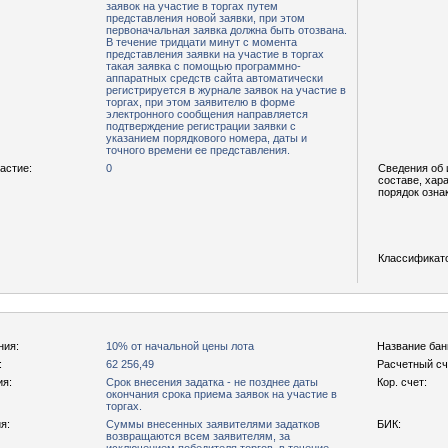
заявок на участие в торгах путем
представления новой заявки, при этом
первоначальная заявка должна быть отозвана.
В течение тридцати минут с момента
представления заявки на участие в торгах
такая заявка с помощью программно-
аппаратных средств сайта автоматически
регистрируется в журнале заявок на участие в
торгах, при этом заявителю в форме
электронного сообщения направляется
подтверждение регистрации заявки с
указанием порядкового номера, даты и
точного времени ее представления.
астие:
0
Сведения об 
составе, хар
порядок озна
Классификат
ния:
10% от начальной цены лота
Название бан
:
62 256,49
Расчетный сч
ия:
Срок внесения задатка - не позднее даты
Кор. счет:
окончания срока приема заявок на участие в
торгах.
я:
Суммы внесенных заявителями задатков
БИК:
возвращаются всем заявителям, за