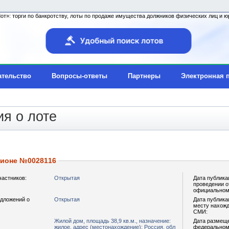
т»: торги по банкротству, лоты по продаже имущества должников физических лиц и юр
ательство
Вопросы-ответы
Партнеры
Электронная 
я о лоте
ционе №0028116
частников:
Открытая
Дата публика
проведении о
официальном
дложений о
Открытая
Дата публика
месту нахожд
СМИ:
Жилой дом, площадь 38,9 кв.м., назначение:
Дата размещ
жилое, адрес (местонахождение): Россия, обл
федеральном 