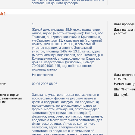
заключении данного договора.
 №1
1
Дата проведе
Жилой дом, площадь 38,9 кв.м., назначение:
Дата начала 
жилое, адрес (местонахождение): Россия, обл
участие:
Томская, р-н Кривошеинский, с Кривошеино,
ул Садовая, дом 11, кадастровый (условный)
номер: 70:09:0101001:1980, и земельный
участок под ним, а именно Земельный
участок, площадь 1407 +/- 13.13 кв.м., адрес
(местонахождение): Россия, обл Томская, р-н
Кривошеинский, с Кривошеино, ул Садовая,
дом 11, кадастровый (условный) номер:
70:09:0101001:445, вид собственности:
индивидуальная
Не состоялся
Дата окончан
участие:
тов:
02.06.2026 08:26
Начальная цен
Шаг, % от на
тия в торгах,
Заявка на участие в торгах составляется в
Шаг, руб.:
х заявителями
произвольной форме на русском языке и
к их
должна содержать следующие сведения: а)
наименование, организационно-правовая
форма, место нахождения, почтовый адрес
заявителя (для юридического лица); б)
фамилия, имя, отчество, паспортные данные,
сведения о месте жительства заявителя (для
физического лица); в) номер контактного
телефона, адрес электронной почты
заявителя; г) сведения о наличии или об
отсутствии заинтересованности заявителя по