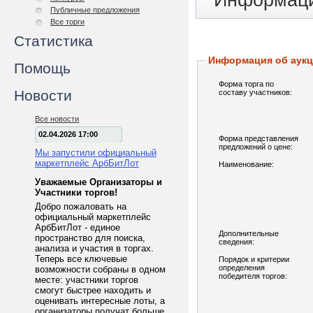
Информаци
Публичные предложения
Все торги
Статистика
Информация об аук
Помощь
Форма торга по
Новости
составу участников:
Все новости
02.04.2026 17:00
Форма представления
предложений о цене:
Мы запустили официальный
маркетплейс АрбБитЛот
Наименование:
Уважаемые Организаторы и
Участники торгов!
Добро пожаловать на
официальный маркетплейс
АрбБитЛот - единое
Дополнительные
пространство для поиска,
сведения:
анализа и участия в торгах.
Теперь все ключевые
Порядок и критерии
определения
возможности собраны в одном
победителя торгов:
месте: участники торгов
смогут быстрее находить и
оценивать интересные лоты, а
организаторы получат больше