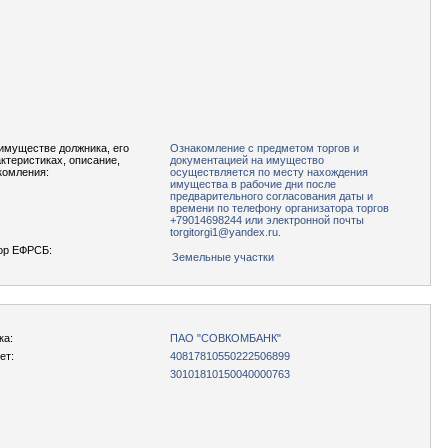
имуществе должника, его
Ознакомление с предметом торгов и
актеристиках, описание,
документацией на имущество
комления:
осуществляется по месту нахождения
имущества в рабочие дни после
предварительного согласования даты и
времени по телефону организатора торгов
+79014698244 или электронной почты
torgitorgi1@yandex.ru.
ор ЕФРСБ:
Земельные участки
ка:
ПАО "СОВКОМБАНК"
ет:
40817810550222506899
30101810150040000763