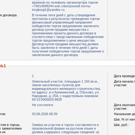
времени по телефону организатора торгов
+79014698244 или электронной почты
torgitorgi1@yandex.ru.
я договора
В течение пяти дней с даты утверждения
протокола о результатах проведения торгов
финансовый управляющий направляет
победителю торгов предложение заключить
договор купли-продажи имущества с
приложением проекта данного договора в
соответствии с представленным победителем
торгов предложением о цене имущества.
Договор купли-продажи имущества должен
быть заключен в течение пяти дней с даты
получения победителем торгов предложения о
заключении данного договора.
 №1
1
Дата проведе
Земельный участок, площадью 1 150 кв.м.,
Дата начала 
земли населенных пунктов для
участие:
индивидуального жилищного строительства,
по адресу: р н Калининский, д. Обухово, ул.
Народная, д. 25А, с кадастровым номером:
69:10:0000025:9828
Не состоялся
Дата окончан
участие:
тов:
03.06.2026 08:39
Начальная цен
Шаг, % от на
тия в торгах,
Заявка на участие в торгах составляется в
Шаг, руб.:
х заявителями
произвольной форме на русском языке и
к их
должна содержать следующие сведения: а)