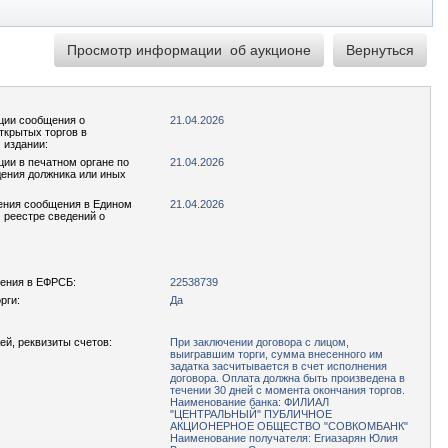
ции сообщения о
21.04.2026
ткрытых торгов в
 издании:
ции в печатном органе по
21.04.2026
ения должника или иных
ения сообщения в Едином
21.04.2026
реестре сведений о
ения в ЕФРСБ:
22538739
рги:
Да
ей, реквизиты счетов:
При заключении договора с лицом,
выигравшим торги, сумма внесенного им
задатка засчитывается в счет исполнения
договора. Оплата должна быть произведена в
течении 30 дней с момента окончания торгов.
Наименование банка: ФИЛИАЛ
"ЦЕНТРАЛЬНЫЙ" ПУБЛИЧНОЕ
АКЦИОНЕРНОЕ ОБЩЕСТВО "СОВКОМБАНК"
Наименование получателя: Егиазарян Юлия