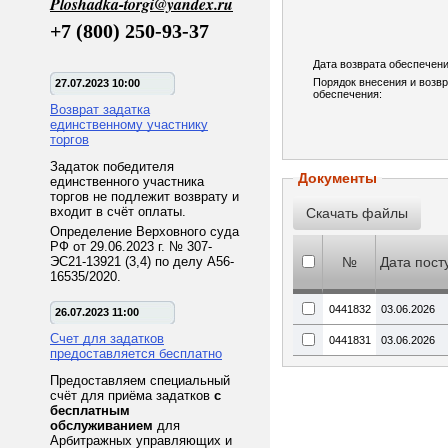
Ploshadka-torgi@yandex.ru
+7 (800) 250-93-37
Дата возврата обеспечени
Порядок внесения и возв
27.07.2023 10:00
обеспечения:
Возврат задатка
единственному участнику
торгов
Задаток победителя
Документы
единственного участника
торгов не подлежит возврату и
входит в счёт оплаты.
Определение Верховного суда
РФ от 29.06.2023 г. № 307-
ЭС21-13921 (3,4) по делу А56-
№
Дата пост
16535/2020.
0441832
03.06.2026
26.07.2023 11:00
Счет для задатков
0441831
03.06.2026
предоставляется бесплатно
Предоставляем специальный
счёт для приёма задатков
с
бесплатным
обслуживанием
для
Арбитражных управляющих и