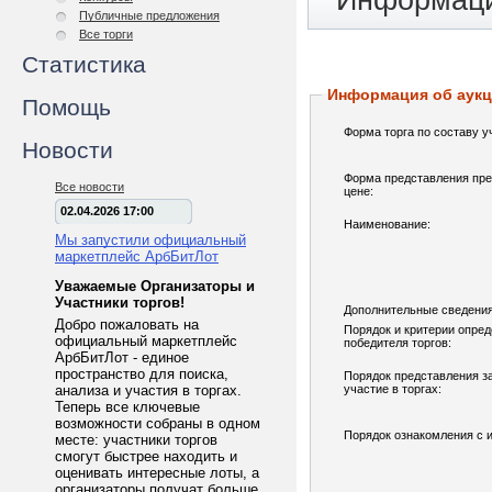
Информаци
Публичные предложения
Все торги
Статистика
Информация об аук
Помощь
Форма торга по составу у
Новости
Форма представления пре
Все новости
цене:
02.04.2026 17:00
Наименование:
Мы запустили официальный
маркетплейс АрбБитЛот
Уважаемые Организаторы и
Участники торгов!
Дополнительные сведения
Добро пожаловать на
Порядок и критерии опре
официальный маркетплейс
победителя торгов:
АрбБитЛот - единое
пространство для поиска,
Порядок представления з
анализа и участия в торгах.
участие в торгах:
Теперь все ключевые
возможности собраны в одном
Порядок ознакомления с 
месте: участники торгов
смогут быстрее находить и
оценивать интересные лоты, а
организаторы получат больше