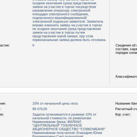
позднее окончания срока представления
заявок на участие в торгах посредством
направления оператору электронной
площадки электронного сообщения,
подписанного квалифицированной
электронной подписью заявителя. Заявитель
вправе изменить заявку на участие в торгах
не позднее окончания срока представления
заявок на участие в торгах путем
представления новой заявки, при этом
первоначальная заявка должна быть отозвана.
астие:
0
Сведения об 
составе, хар
порядок озна
Классификат
ния:
10% от начальной цены лота
Название бан
:
88 470,00
Расчетный сч
ия:
Задаток оплачивается в размере 10% от
Кор. счет:
начальной стоимости, по реквизитам:
Наименование банка: ФИЛИАЛ
"ЦЕНТРАЛЬНЫЙ" ПУБЛИЧНОЕ
АКЦИОНЕРНОЕ ОБЩЕСТВО "СОВКОМБАНК"
Наименование получателя: Егиазарян Юлия
Владимировна Счет получателя: