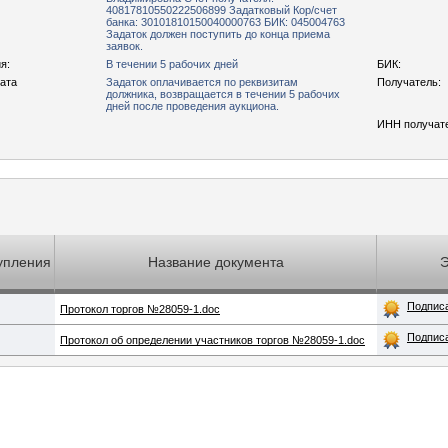
40817810550222506899 Задатковый Кор/счет
банка: 30101810150040000763 БИК: 045004763
Задаток должен поступить до конца приема
заявок.
я:
В течении 5 рабочих дней
БИК:
рата
Задаток оплачивается по реквизитам
Получатель:
должника, возвращается в течении 5 рабочих
дней после проведения аукциона.
ИНН получат
упления
Название документа
Подпис
Протокол торгов №28059-1.doc
Подпис
Протокол об определении участников торгов №28059-1.doc