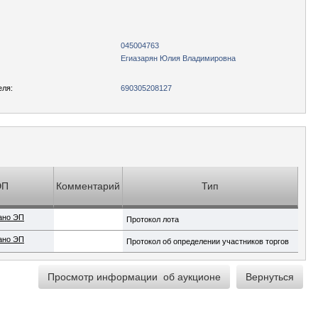
045004763
Егиазарян Юлия Владимировна
еля:
690305208127
ЭП
Комментарий
Тип
ано ЭП
Протокол лота
ано ЭП
Протокол об определении участников торгов