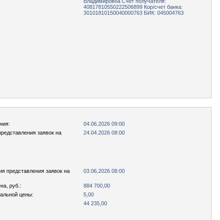
Владимировна Счет получателя:
40817810550222506899 Кор/счет банка:
30101810150040000763 БИК: 045004763
ния:
04.06.2026 09:00
представления заявок на
24.04.2026 08:00
ия представления заявок на
03.06.2026 08:00
а, руб.:
884 700,00
чальной цены:
5,00
44 235,00