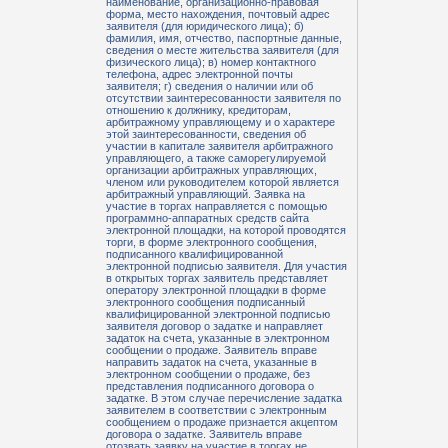
наименование, организационно-правовая
форма, место нахождения, почтовый адрес
заявителя (для юридического лица); б)
фамилия, имя, отчество, паспортные данные,
сведения о месте жительства заявителя (для
физического лица); в) номер контактного
телефона, адрес электронной почты
заявителя; г) сведения о наличии или об
отсутствии заинтересованности заявителя по
отношению к должнику, кредиторам,
арбитражному управляющему и о характере
этой заинтересованности, сведения об
участии в капитале заявителя арбитражного
управляющего, а также саморегулируемой
организации арбитражных управляющих,
членом или руководителем которой является
арбитражный управляющий. Заявка на
участие в торгах направляется с помощью
программно-аппаратных средств сайта
электронной площадки, на которой проводятся
торги, в форме электронного сообщения,
подписанного квалифицированной
электронной подписью заявителя. Для участия
в открытых торгах заявитель представляет
оператору электронной площадки в форме
электронного сообщения подписанный
квалифицированной электронной подписью
заявителя договор о задатке и направляет
задаток на счета, указанные в электронном
сообщении о продаже. Заявитель вправе
направить задаток на счета, указанные в
электронном сообщении о продаже, без
представления подписанного договора о
задатке. В этом случае перечисление задатка
заявителем в соответствии с электронным
сообщением о продаже признается акцептом
договора о задатке. Заявитель вправе
отозвать заявку на участие в торгах не