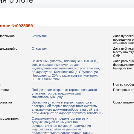
я о лоте
ционе №0028059
частников:
Открытая
Дата публика
проведении о
официальном
дложений о
Открытая
Дата публика
месту нахожд
СМИ:
Земельный участок, площадью 1 150 кв.м.,
Дата размещ
земли населенных пунктов для
федеральном 
индивидуального жилищного строительства,
банкротстве:
по адресу: р н Калининский, д. Обухово, ул.
Народная, д. 25А, с кадастровым номером:
69:10:0000025:9828
:
Номер сообщ
деления
Победителем открытых торгов признается
Повторные то
участник торгов, предложивший
максимальную цену
аявок на
Заявки на участие в торгах подаются в
Сроки платеж
электронной форме посредством системы
электронного документооборота на сайте в
сети Интернет по адресу: http://torgi.arbbitlot.ru/
имуществом:
Ознакомление с предметом торгов и
документацией на имущество
осуществляется по месту нахождения
имущества в рабочие дни после
предварительного согласования даты и