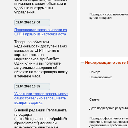
внимания к своим объектам и
удобные инструменты
управления.
Порядок и срок заключени
купли-продажи:
02.04.2026 17:00
Подключили заказ выписки из
ЕГРН прямо из карточки лота
Теперь по объектам
недвижимости доступен заказ
выписки из ЕГРН прямо в
карточке лота на
маркетплейсе АрбБитЛот
Информация о лоте
Один клик - и вы получите
актуальные сведения об
объекте на электронную почту
Номер:
в течение часа.
Наименование:
02.04.2026 16:55
Участники торгов теперь могут
самостоятельно запрашивать
Статус:
возврат задатка
Дата подведения результа
В новой редакции Регламента
площадки
(https://torgi.arbbitlot.ru/public/h
Порядок оформления учас
перечень представляемы
elp/reglament/) добавили
документов и требования 
возможность участникам