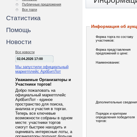
Информаци
Публичные предложения
Все торги
Статистика
Информация об аук
Помощь
Форма торга по составу
Новости
участников:
Форма представления
Все новости
предложений о цене:
02.04.2026 17:00
Наименование:
Мы запустили официальный
маркетплейс АрбБитЛот
Уважаемые Организаторы и
Участники торгов!
Добро пожаловать на
официальный маркетплейс
АрбБитЛот - единое
Дополнительные сведения
пространство для поиска,
анализа и участия в торгах.
Теперь все ключевые
Порядок и критерии
определения победителя
возможности собраны в одном
торгов:
месте: участники торгов
смогут быстрее находить и
оценивать интересные лоты, а
организаторы получат больше