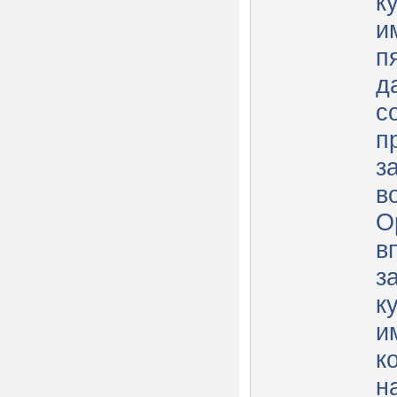
к
и
п
д
с
п
з
в
О
в
з
к
и
к
н