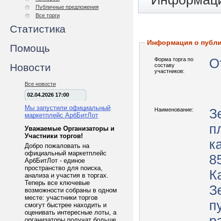
Информаци
Публичные предложения
Все торги
Статистика
Информация о публ
Помощь
Форма торга по
О
Новости
составу
участников:
Все новости
02.04.2026 17:00
Мы запустили официальный
Наименование:
З
маркетплейс АрбБитЛот
п
Уважаемые Организаторы и
Участники торгов!
к
Добро пожаловать на
официальный маркетплейс
8
АрбБитЛот - единое
пространство для поиска,
К
анализа и участия в торгах.
Теперь все ключевые
З
возможности собраны в одном
месте: участники торгов
п
смогут быстрее находить и
оценивать интересные лоты, а
организаторы получат больше