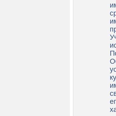
и
с
и
п
У
и
П
О
у
к
и
с
е
ха