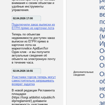
р
внимания к своим объектам и
и
удобные инструменты
управления.
в
02.04.2026 17:00
п
Подключили заказ выписки из
а
ЕГРН прямо из карточки лота
Теперь по объектам
(
недвижимости доступен заказ
выписки из ЕГРН прямо в
И
карточке лота на
маркетплейсе АрбБитЛот
О
Один клик - и вы получите
актуальные сведения об
О
объекте на электронную почту
в течение часа.
О
02.04.2026 16:55
Дополнительные
О
сведения:
Участники торгов теперь могут
о
самостоятельно запрашивать
возврат задатка
н
В новой редакции Регламента
площадки
О
(https://torgi.arbbitlot.ru/public/h
elp/reglament/) добавили
з
возможность участникам