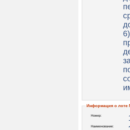
п
с
д
6
п
д
з
п
с
и
Информация о лоте
Номер:
Наименование: