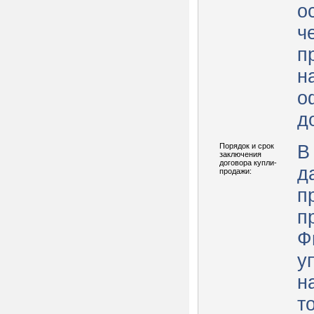
о
ч
п
н
о
д
Порядок и срок
В
заключения
договора купли-
д
продажи:
п
п
Ф
у
н
т