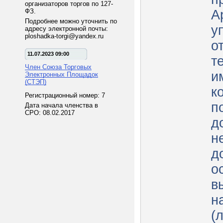
организаторов торгов по 127-
ФЗ.
А
Подробнее можно уточнить по
у
адресу электронной почты:
ploshadka-torgi@yandex.ru
о
11.07.2023 09:00
т
Член Союза Торговых
и
Электронных Площадок
(СТЭП)
к
Регистрационный номер: 7
п
Дата начала членства в
СРО: 08.02.2017
д
н
д
о
в
н
(