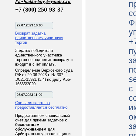
Ploshadka-torgi@yandex.ru
п
+7 (800) 250-93-37
с
Ф
27.07.2023 10:00
у
Возврат задатка
единственному участнику
+
торгов
п
Задаток победителя
единственного участника
з
торгов не подлежит возврату и
входит в счёт оплаты.
п
Определение Верховного суда
РФ от 29.06.2023 г. № 307-
s
ЭС21-13921 (3,4) по делу А56-
16535/2020.
с
26.07.2023 11:00
с
Счет для задатков
и
предоставляется бесплатно
о
Предоставляем специальный
счёт для приёма задатков
с
заяв
бесплатным
обслуживанием
для
п
Арбитражных управляющих и