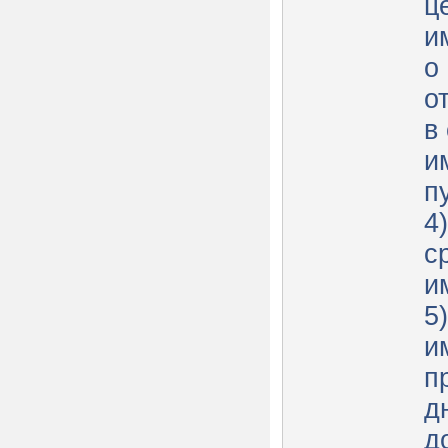
ц
иму
о
о
в
и
п
4
с
и
5
и
п
д
д