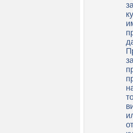
з
к
и
п
д
П
з
п
п
н
т
в
и
о