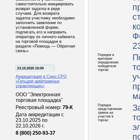
самостоятельно инициировать
п
возврат задатка в ряде
случаев. Для возврата
с
задатка участнику необходимо
заполнить заявление по
к
установленной форме,
подписать его и направить
Фе
оператору из личного кабинета
на торговой площадке в
2
разделе «Помощь — Обратная
связь».
Порядок и
П
критерии
определения
т
победителя
23.10.2025 10:00
торгов:
у
Аккредитация в Союз СРО
«Гильдия арбитражных
п
управляющих»
м
ООО "Электронная
торговая площадка"
Порядок
З
Реестровый номер:
79-К
представления
заявок на
Дата аккредитации с
т
участие в
23.10.2025 по
торгах:
э
22.10.2026 г.
8 (800) 250-93-37
п