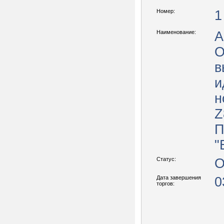
Номер:
1
Наименование:
А
O
в
и
н
Z
П
"
Статус:
О
Дата завершения
0
торгов: