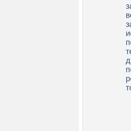
з
в
з
и
п
т
д
п
р
т