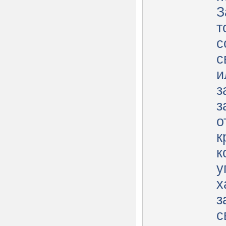
З
т
с
с
и
з
з
о
к
к
у
х
з
с