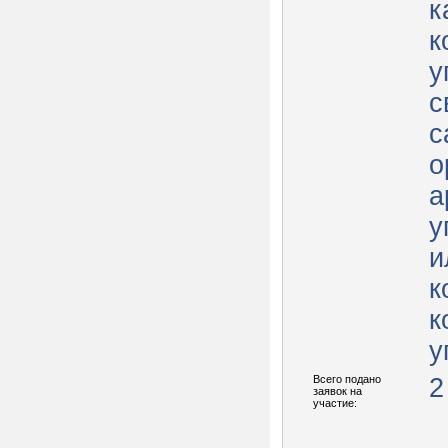
к
к
у
с
с
о
а
у
и
к
к
у
Всего подано
2
заявок на
участие: