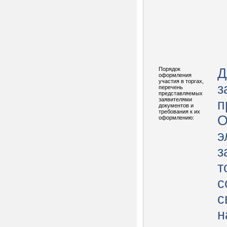
Порядок
Д
оформления
участия в торгах,
з
перечень
представляемых
заявителями
п
документов и
требования к их
О
оформлению:
э
з
т
с
с
н