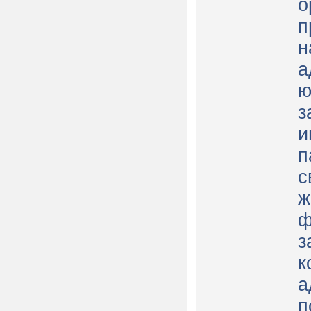
о
п
н
а
ю
з
и
п
с
ж
ф
з
к
а
п