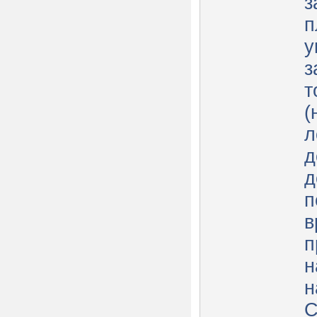
з
п
у
з
т
(
л
д
д
п
в
п
н
н
С