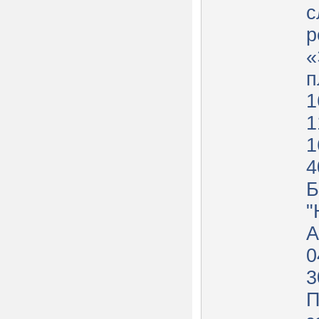
с
р
«
п
1
1
1
4
Б
"
А
0
3
П