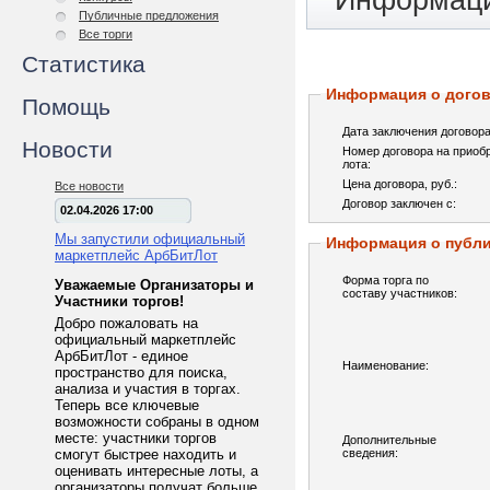
Информаци
Публичные предложения
Все торги
Статистика
Информация о догов
Помощь
Дата заключения договора
Новости
Номер договора на приоб
лота:
Цена договора, pуб.:
Все новости
Договор заключен с:
02.04.2026 17:00
Мы запустили официальный
Информация о публ
маркетплейс АрбБитЛот
Форма торга по
Уважаемые Организаторы и
составу участников:
Участники торгов!
Добро пожаловать на
официальный маркетплейс
АрбБитЛот - единое
Наименование:
пространство для поиска,
анализа и участия в торгах.
Теперь все ключевые
возможности собраны в одном
месте: участники торгов
Дополнительные
смогут быстрее находить и
сведения:
оценивать интересные лоты, а
организаторы получат больше