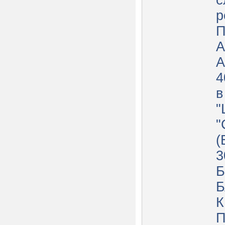
с
р
П
А
4
в
"
"
(
3
Б
Б
К
П