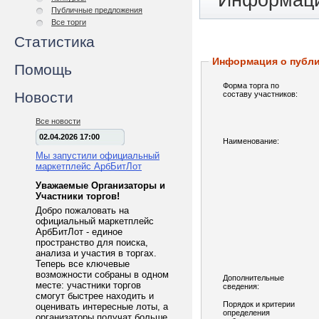
Информаци
Публичные предложения
Все торги
Статистика
Информация о публ
Помощь
Форма торга по
Новости
составу участников:
Все новости
02.04.2026 17:00
Наименование:
Мы запустили официальный
маркетплейс АрбБитЛот
Уважаемые Организаторы и
Участники торгов!
Добро пожаловать на
официальный маркетплейс
АрбБитЛот - единое
пространство для поиска,
анализа и участия в торгах.
Теперь все ключевые
возможности собраны в одном
Дополнительные
месте: участники торгов
сведения:
смогут быстрее находить и
Порядок и критерии
оценивать интересные лоты, а
определения
организаторы получат больше