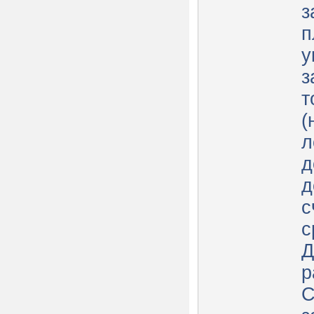
з
п
у
з
т
(
л
д
д
с
с
Д
р
С