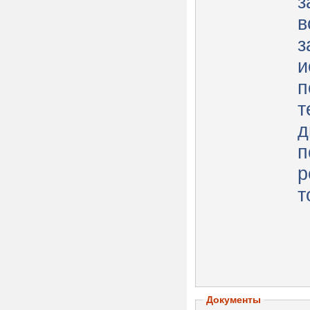
з
в
з
и
п
т
д
п
р
т
Документы