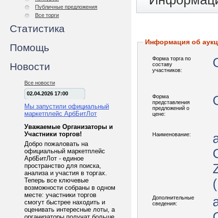
Информаци
Публичные предложения
Все торги
Статистика
Информация об аук
Помощь
Форма торга по
Новости
составу
участников:
Все новости
02.04.2026 17:00
Форма
представления
Мы запустили официальный
предложений о
маркетплейс АрбБитЛот
цене:
Уважаемые Организаторы и
Участники торгов!
Наименование:
Добро пожаловать на
официальный маркетплейс
АрбБитЛот - единое
пространство для поиска,
анализа и участия в торгах.
Теперь все ключевые
возможности собраны в одном
месте: участники торгов
Дополнительные
смогут быстрее находить и
сведения:
оценивать интересные лоты, а
организаторы получат больше