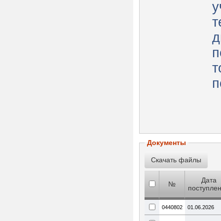
у
т
д
п
т
п
Документы
Дата
№
поступле
0440802
01.06.2026