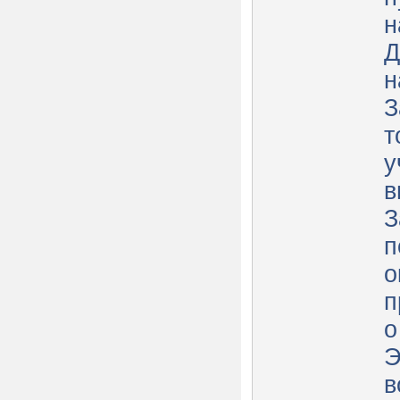
н
Д
н
З
т
у
в
З
п
о
п
о
Э
в