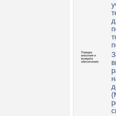
у
т
д
п
т
п
Порядок
З
внесения и
возврата
в
обеспечения:
р
н
д
(
р
с