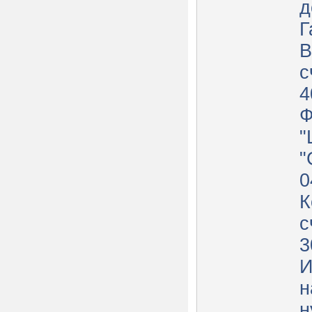
д
Г
В
с
4
"
"
0
К
с
3
И
н
н