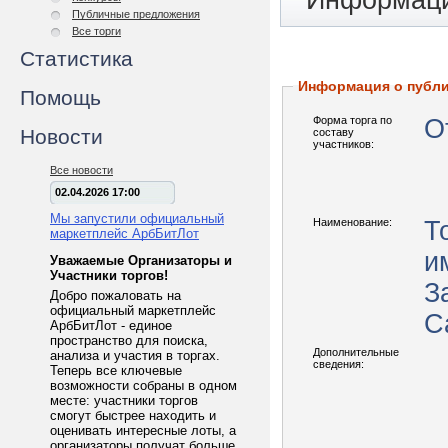
Информаци
Публичные предложения
Все торги
Статистика
Информация о публ
Помощь
Форма торга по
О
Новости
составу
участников:
Все новости
02.04.2026 17:00
Мы запустили официальный
Наименование:
Т
маркетплейс АрбБитЛот
и
Уважаемые Организаторы и
Участники торгов!
З
Добро пожаловать на
официальный маркетплейс
С
АрбБитЛот - единое
пространство для поиска,
Дополнительные
анализа и участия в торгах.
сведения:
Теперь все ключевые
возможности собраны в одном
месте: участники торгов
смогут быстрее находить и
оценивать интересные лоты, а
организаторы получат больше