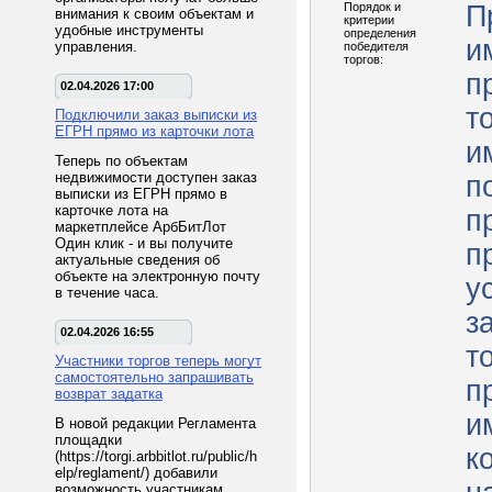
Порядок и
П
внимания к своим объектам и
критерии
удобные инструменты
определения
и
управления.
победителя
торгов:
п
02.04.2026 17:00
т
Подключили заказ выписки из
ЕГРН прямо из карточки лота
и
Теперь по объектам
недвижимости доступен заказ
п
выписки из ЕГРН прямо в
карточке лота на
п
маркетплейсе АрбБитЛот
Один клик - и вы получите
п
актуальные сведения об
объекте на электронную почту
у
в течение часа.
з
02.04.2026 16:55
т
Участники торгов теперь могут
самостоятельно запрашивать
п
возврат задатка
и
В новой редакции Регламента
площадки
к
(https://torgi.arbbitlot.ru/public/h
elp/reglament/) добавили
возможность участникам