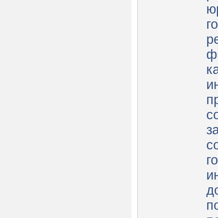
ю
г
р
ф
к
и
п
с
з
с
г
и
д
п