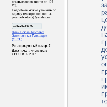
организаторов торгов по 127-
з
ФЗ.
Подробнее можно уточнить по
р
адресу электронной почты:
ploshadka-torgi@yandex.ru
ц
д
11.07.2023 09:00
Член Союза Торговых
н
Электронных Площадок
(СТЭП)
п
Регистрационный номер: 7
д
Дата начала членства в
СРО: 08.02.2017
у
о
п
п
и
п
т