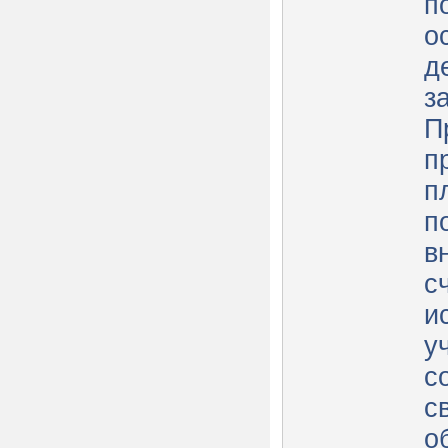
п
о
д
з
П
п
п
п
в
с
и
у
с
с
о