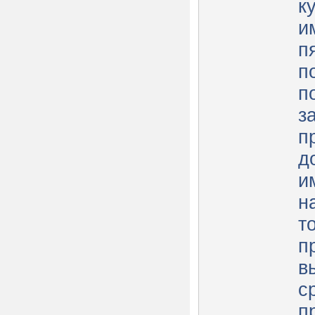
к
и
п
п
п
з
п
д
и
н
т
п
в
с
п