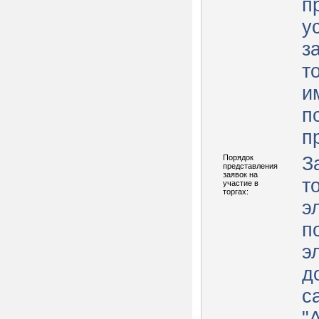
п
у
з
т
и
п
п
Порядок
З
представления
заявок на
т
участие в
торгах:
э
п
э
д
с
"