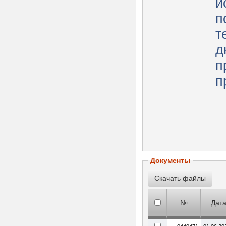
и
п
т
д
п
п
Документы
№
Дата