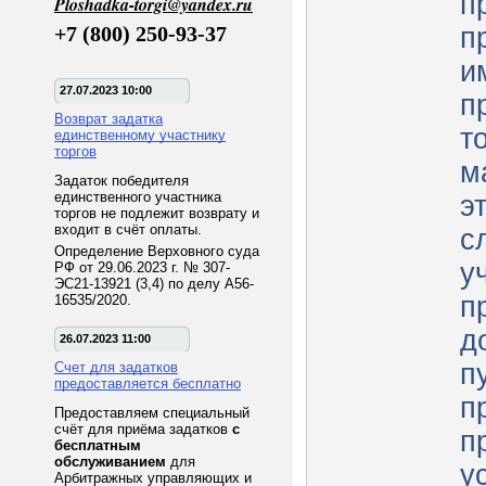
п
Ploshadka-torgi@yandex.ru
+7 (800) 250-93-37
п
и
27.07.2023 10:00
п
Возврат задатка
т
единственному участнику
торгов
м
Задаток победителя
единственного участника
э
торгов не подлежит возврату и
входит в счёт оплаты.
с
Определение Верховного суда
у
РФ от 29.06.2023 г. № 307-
ЭС21-13921 (3,4) по делу А56-
п
16535/2020.
д
26.07.2023 11:00
п
Счет для задатков
предоставляется бесплатно
п
Предоставляем специальный
счёт для приёма задатков
с
п
бесплатным
обслуживанием
для
у
Арбитражных управляющих и