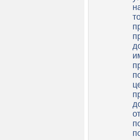
н
т
п
п
д
и
п
п
ц
п
д
о
п
п