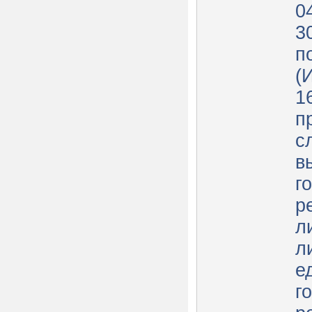
0
3
п
(
1
п
с
в
г
р
л
л
е
г