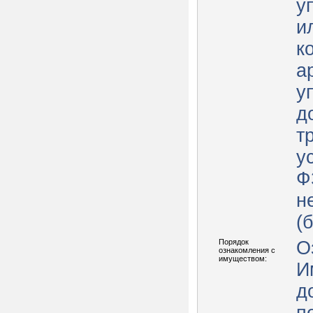
у
и
к
а
у
д
т
у
Ф
н
(
Порядок
О
ознакомления с
имуществом:
И
д