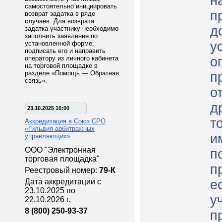
н
самостоятельно инициировать
п
возврат задатка в ряде
случаев. Для возврата
д
задатка участнику необходимо
заполнить заявление по
у
установленной форме,
подписать его и направить
оператору из личного кабинета
о
на торговой площадке в
разделе «Помощь — Обратная
п
связь».
о
д
23.10.2025 10:00
т
Аккредитация в Союз СРО
«Гильдия арбитражных
и
управляющих»
ООО "Электронная
п
торговая площадка"
пр
Реестровый номер:
79-К
Дата аккредитации с
е
23.10.2025 по
у
22.10.2026 г.
8 (800) 250-93-37
п