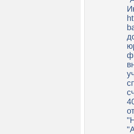
И
ht
b
д
ю
ф
в
у
с
с
4
о
"
"