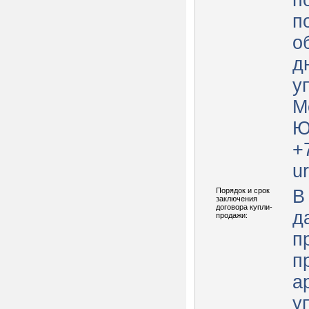
п
п
о
д
у
М
Ю
+
u
Порядок и срок
В
заключения
договора купли-
д
продажи:
п
п
а
у