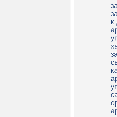
з
з
к
а
у
х
з
с
к
а
у
с
о
а