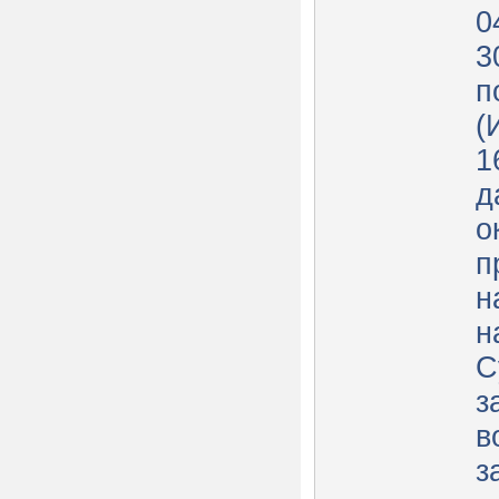
0
3
п
(
1
д
о
п
н
н
С
з
в
з