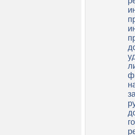
р
и
п
и
п
д
у
л
ф
н
з
р
д
г
р