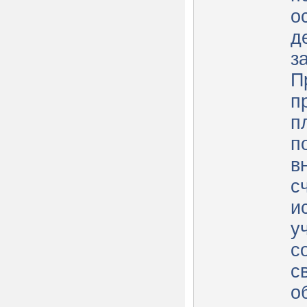
о
д
з
П
п
п
п
в
с
и
у
с
с
о