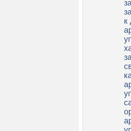
з
з
к
а
у
х
з
с
к
а
у
с
о
а
у