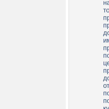
н
т
п
п
д
и
п
п
ц
п
д
о
п
п
к