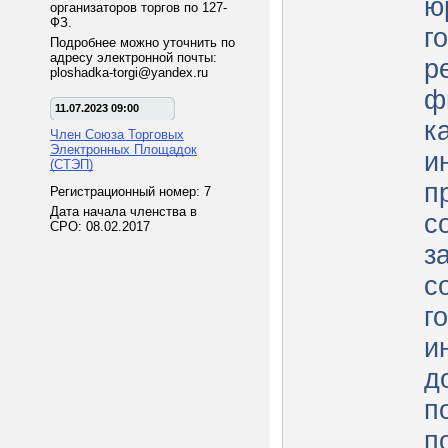
ю
организаторов торгов по 127-
ФЗ.
г
Подробнее можно уточнить по
адресу электронной почты:
р
ploshadka-torgi@yandex.ru
ф
11.07.2023 09:00
к
Член Союза Торговых
Электронных Площадок
и
(СТЭП)
п
Регистрационный номер: 7
Дата начала членства в
с
СРО: 08.02.2017
з
с
г
и
д
п
п