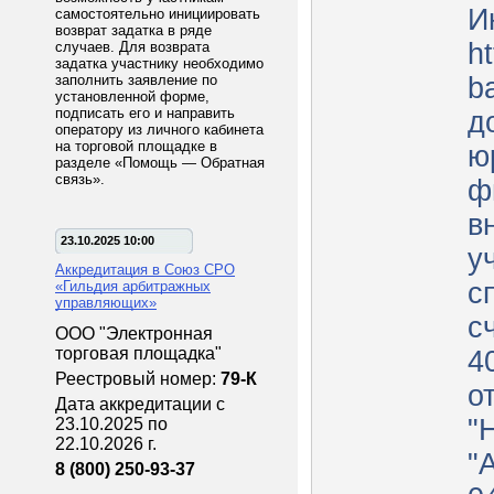
И
самостоятельно инициировать
возврат задатка в ряде
ht
случаев. Для возврата
задатка участнику необходимо
заполнить заявление по
b
установленной форме,
подписать его и направить
д
оператору из личного кабинета
на торговой площадке в
ю
разделе «Помощь — Обратная
связь».
ф
в
23.10.2025 10:00
у
Аккредитация в Союз СРО
с
«Гильдия арбитражных
управляющих»
с
ООО "Электронная
торговая площадка"
4
Реестровый номер:
79-К
о
Дата аккредитации с
"
23.10.2025 по
22.10.2026 г.
"
8 (800) 250-93-37