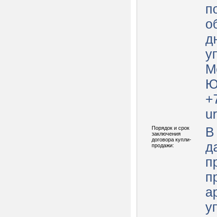
п
о
д
у
М
Ю
+
u
Порядок и срок
В
заключения
договора купли-
д
продажи:
п
п
а
у