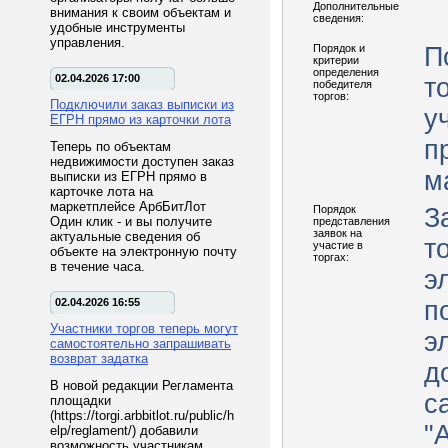
Дополнительные
внимания к своим объектам и
сведения:
удобные инструменты
управления.
Порядок и
П
критерии
определения
02.04.2026 17:00
т
победителя
торгов:
Подключили заказ выписки из
у
ЕГРН прямо из карточки лота
п
Теперь по объектам
недвижимости доступен заказ
м
выписки из ЕГРН прямо в
карточке лота на
маркетплейсе АрбБитЛот
Порядок
З
Один клик - и вы получите
представления
заявок на
актуальные сведения об
т
участие в
объекте на электронную почту
торгах:
в течение часа.
э
02.04.2026 16:55
п
Участники торгов теперь могут
э
самостоятельно запрашивать
возврат задатка
д
В новой редакции Регламента
с
площадки
(https://torgi.arbbitlot.ru/public/h
"
elp/reglament/) добавили
возможность участникам