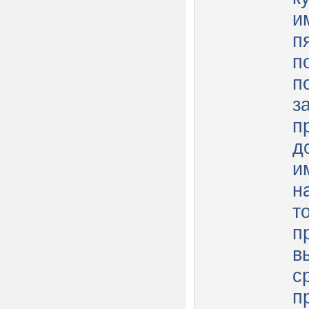
и
п
п
п
з
п
д
и
н
т
п
в
с
п