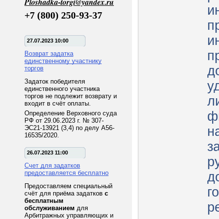
Ploshadka-torgi@yandex.ru
и
+7 (800) 250-93-37
п
и
27.07.2023 10:00
п
Возврат задатка
единственному участнику
д
торгов
Задаток победителя
у
единственного участника
торгов не подлежит возврату и
л
входит в счёт оплаты.
ф
Определение Верховного суда
РФ от 29.06.2023 г. № 307-
ЭС21-13921 (3,4) по делу А56-
н
16535/2020.
з
26.07.2023 11:00
р
Счет для задатков
предоставляется бесплатно
д
Предоставляем специальный
г
счёт для приёма задатков
с
бесплатным
р
обслуживанием
для
Арбитражных управляющих и