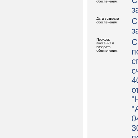
С
обеспечения:
з
Дата возврата
С
обеспечения:
з
Порядок
С
внесения и
возврата
п
обеспечения:
с
с
4
о
"
"
0
3
п