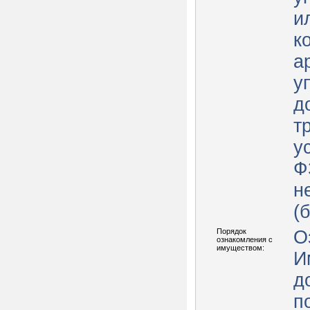
и
к
а
у
д
т
у
Ф
н
(
Порядок
О
ознакомления с
имуществом:
И
д
п