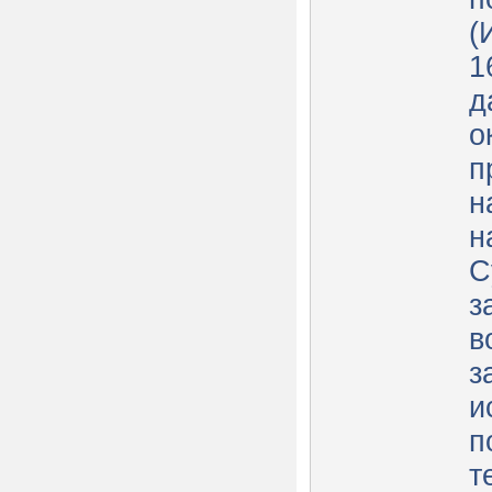
(
1
д
о
п
н
н
С
з
в
з
и
п
т