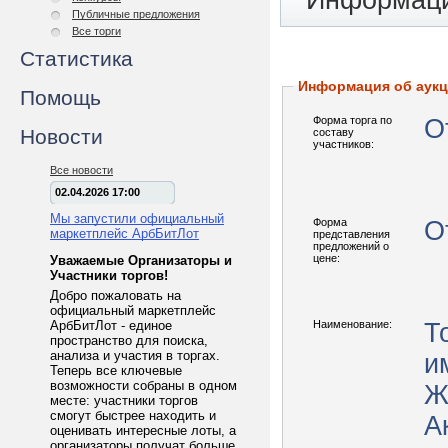
Информаци
Публичные предложения
Все торги
Статистика
Информация об аук
Помощь
Форма торга по
О
Новости
составу
участников:
Все новости
02.04.2026 17:00
Мы запустили официальный
Форма
О
маркетплейс АрбБитЛот
представления
предложений о
цене:
Уважаемые Организаторы и
Участники торгов!
Добро пожаловать на
официальный маркетплейс
АрбБитЛот - единое
Наименование:
Т
пространство для поиска,
анализа и участия в торгах.
и
Теперь все ключевые
возможности собраны в одном
Ж
месте: участники торгов
смогут быстрее находить и
А
оценивать интересные лоты, а
организаторы получат больше