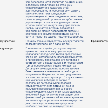
заинтересованности заявителя по отношению
к должнику, кредиторам, конкурсному
управляющему и о характере этой
заинтересованности, сведения об участии в
капитале заявителя конкурсного
управляющего, а также сведения о заявителе,
саморегулируемой организации арбитражных
управляющих, членом или руководителем
которой является конкурсный управляющий.
Заявки на участие в торгах подаются в
электронной форме посредством системы
электронного документооборота на сайте в
сети Интернет по адресу: http://torgi.arbbitlot.ru/
имуществом:
Ознакомление с имуществом осуществляется
Сроки платеж
по месту нахождения в рабочие дни …
я договора
В течение пяти дней с даты утверждения
протокола финансовый управляющий
направляет победителю торгов предложение
заключить договор купли-продажи имущества
с приложением проекта данного договора в
соответствии с представленным победителем
торгов предложением о цене имущества.
Договор купли-продажи имущества должен
быть заключен в течение пяти дней с даты
получения победителем торгов предложения о
заключении данного договора. В случае отказа
или уклонения победителя торгов от
подписания договора купли-продажи
имущества в течение пяти дней со дня
получения предложения финансового
управляющего о заключении такого договора
внесенный задаток ему не возвращается и
финансовый управляющий вправе предложить
заключить договор купли-продажи имущества
участнику торгов, которым предложена
наиболее высокая цена имущества по