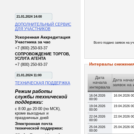
21.01.2024 14:00
ДОПОЛНИТЕЛЬНЫЙ СЕРВИС
ДЛЯ УЧАСТНИКОВ
Ускоренная Аккредитация
Участника за час
Всего подано заявок на уч
+7 (800) 250-93-37
СОПРОВОЖДЕНИЕ ТОРГОВ,
УСЛУГА АГЕНТА
Интервалы снижени
+7 (800) 250-93-37
21.01.2024 11:00
Дата
Дата нача
начала
ТЕХНИЧЕСКАЯ ПОДДЕРЖКА
заявок на
интервала
Режим работы
16.04.2026
16.04.2026 0
службы технической
00:00
поддержки:
19.04.2026
19.04.2026 0
с 8:00 до 20:00 (по МСК),
00:00
кроме выходных и
22.04.2026
22.04.2026 0
праздничных дней
00:00
Электронная почта
25.04.2026
25.04.2026 0
технической поддержки:
00:00