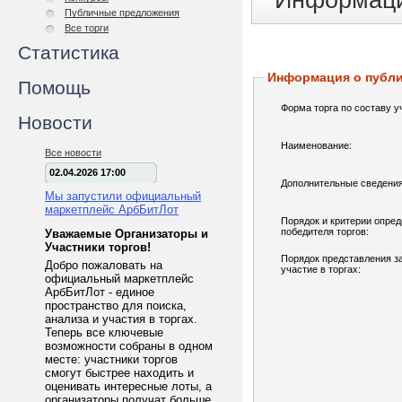
Информаци
Публичные предложения
Все торги
Статистика
Информация о публ
Помощь
Форма торга по составу у
Новости
Наименование:
Все новости
02.04.2026 17:00
Дополнительные сведения
Мы запустили официальный
маркетплейс АрбБитЛот
Порядок и критерии опре
победителя торгов:
Уважаемые Организаторы и
Участники торгов!
Порядок представления з
Добро пожаловать на
участие в торгах:
официальный маркетплейс
АрбБитЛот - единое
пространство для поиска,
анализа и участия в торгах.
Теперь все ключевые
возможности собраны в одном
месте: участники торгов
смогут быстрее находить и
оценивать интересные лоты, а
организаторы получат больше