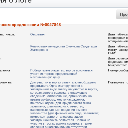
я о лоте
ичном предложении №0027848
частников:
Открытая
Дата публика
проведении о
официальном
Реализация имущества Елеулова Сандугаша
Дата публика
Жагпаровне
месту нахожд
СМИ:
:
Дата размещ
федеральном 
банкротстве:
деления
Победителем открытых торгов признается
Номер сообщ
участник торгов, предложивший
максимальную цену
аявок на
Для участия в торгах заявителю необходимо
Повторные то
представить Организатору торгов в
электронном виде заявку на участие в торгах,
которая должна содержать следующие
сведения: наименование, организационно-
правовую форму, место нахождения,
почтовый адрес (для юридического лица)
заявителя; фамилию, имя, отчество,
паспортные данные, сведения о месте
жительства (для физического лица) заявителя;
номер контактного телефона, адрес
электронной почты заявителя. Заявка на
участие в торгах должна содержать также
сведения о наличии или об отсутствии