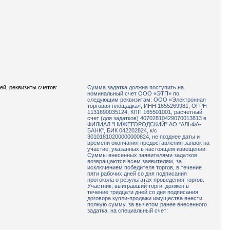
ей, реквизиты счетов:
Сумма задатка должна поступить на
номинальный счет ООО «ЭТП» по
следующим реквизитам: ООО «Электронная
торговая площадка», ИНН 1655269981, ОГРН
1131690035124, КПП 165501001, расчетный
счет (для задатков) 40702810429070013813 в
ФИЛИАЛ "НИЖЕГОРОДСКИЙ" АО "АЛЬФА-
БАНК", БИК 042202824, к/с
30101810200000000824, не позднее даты и
времени окончания предоставления заявок на
участие, указанных в настоящем извещении.
Суммы внесенных заявителями задатков
возвращаются всем заявителям, за
исключением победителя торгов, в течение
пяти рабочих дней со дня подписания
протокола о результатах проведения торгов.
Участник, выигравший торги, должен в
течение тридцати дней со дня подписания
договора купли-продажи имущества внести
полную сумму, за вычетом ранее внесенного
задатка, на специальный счет: