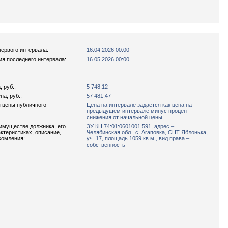
первого интервала:
16.04.2026 00:00
ия последнего интервала:
16.05.2026 00:00
 руб.:
5 748,12
а, руб.:
57 481,47
 цены публичного
Цена на интервале задается как цена на
предыдущем интервале минус процент
снижения от начальной цены
имуществе должника, его
ЗУ КН 74:01:0601001:591, адрес –
актеристиках, описание,
Челябинская обл., с. Агаповка, СНТ Яблонька,
комления:
уч. 17, площадь 1059 кв.м., вид права –
собственность