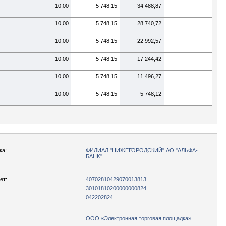
10,00
5 748,15
34 488,87
10,00
5 748,15
28 740,72
10,00
5 748,15
22 992,57
10,00
5 748,15
17 244,42
10,00
5 748,15
11 496,27
10,00
5 748,15
5 748,12
ка:
ФИЛИАЛ "НИЖЕГОРОДСКИЙ" АО "АЛЬФА-
БАНК"
ет:
40702810429070013813
30101810200000000824
042202824
ООО «Электронная торговая площадка»