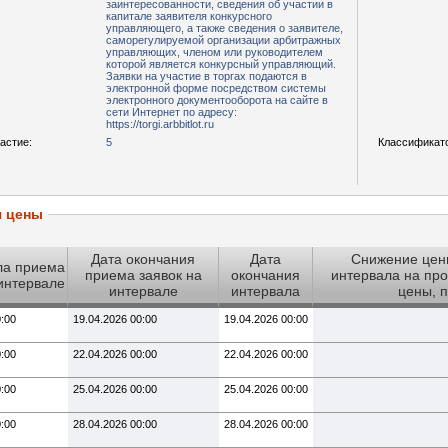
заинтересованности, сведения об участии в
капитале заявителя конкурсного
управляющего, а также сведения о заявителе,
саморегулируемой организации арбитражных
управляющих, членом или руководителем
которой является конкурсный управляющий.
Заявки на участие в торгах подаются в
электронной форме посредством системы
электронного документооборота на сайте в
сети Интернет по адресу:
https://torgi.arbbitlot.ru
астие:
5
Классификат
я цены
Дата окончания
Дата
Снижение цен
ла приема
приема заявок на
окончания
интервала на про
 интервале
интервале
интервала
цены, 
0:00
19.04.2026 00:00
19.04.2026 00:00
0:00
22.04.2026 00:00
22.04.2026 00:00
0:00
25.04.2026 00:00
25.04.2026 00:00
0:00
28.04.2026 00:00
28.04.2026 00:00