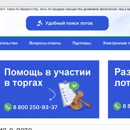
т»: торги по банкротству, лоты по продаже имущества должников физических лиц и юр
ательство
Вопросы-ответы
Партнеры
Электронная 