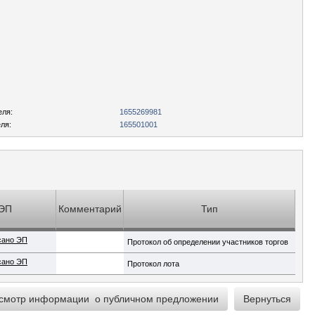
еля:
1655269981
ля:
165501001
ЭП
Комментарий
Тип
сано ЭП
Протокол об определении участников торгов
сано ЭП
Протокол лота