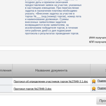
позднее даты и времени окончания
предоставления заявок на участие, указанных
в настоящем извещении. При перечислении
задатка в назначении платежа необходимо
указать: «Внесение задатка за участие в
торгах №___ (код (номер) торгов), номер лота
и наименование должника». Суммы
внесенных заявителями задатков
возвращаются всем заявителям, за
исключением победителя торгов, в течение
пяти рабочих дней со дня подписания
протокола о результатах проведения торгов.
ИНН получат
КПП получате
упления
Название документа
Подпи
Протокол об определении участников торгов №27848-3.1.doc
Подпи
Протокол торгов №27848-3.doc