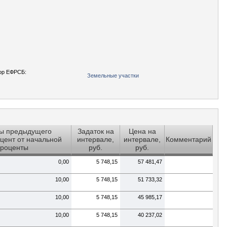
ор ЕФРСБ:
Земельные участки
ы предыдущего
Задаток на
Цена на
цент от начальной
интервале,
интервале,
Комментарий
проценты
руб.
руб.
0,00
5 748,15
57 481,47
10,00
5 748,15
51 733,32
10,00
5 748,15
45 985,17
10,00
5 748,15
40 237,02