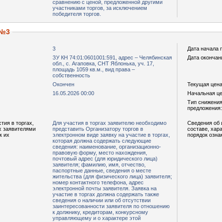
сравнению с ценой, предложенной другими
участниками торгов, за исключением
победителя торгов.
 №3
3
Дата начала 
ЗУ КН 74:01:0601001:591, адрес – Челябинская
Дата окончан
обл., с. Агаповка, СНТ Яблонька, уч. 17,
площадь 1059 кв.м., вид права –
собственность
Окончен
Текущая цена,
16.05.2026 00:00
Начальная цен
Тип снижения
предложения:
тия в торгах,
Для участия в торгах заявителю необходимо
Сведения об 
х заявителями
представить Организатору торгов в
составе, хар
к их
электронном виде заявку на участие в торгах,
порядок озна
которая должна содержать следующие
сведения: наименование, организационно-
правовую форму, место нахождения,
почтовый адрес (для юридического лица)
заявителя; фамилию, имя, отчество,
паспортные данные, сведения о месте
жительства (для физического лица) заявителя;
номер контактного телефона, адрес
электронной почты заявителя. Заявка на
участие в торгах должна содержать также
сведения о наличии или об отсутствии
заинтересованности заявителя по отношению
к должнику, кредиторам, конкурсному
управляющему и о характере этой