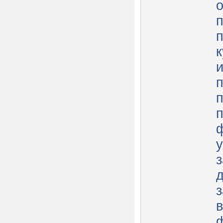
о
п
п
з
з