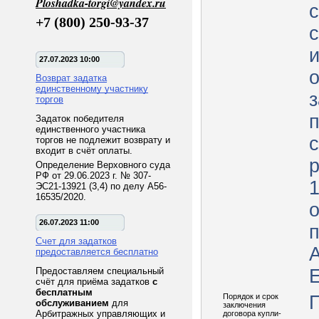
Ploshadka-torgi@yandex.ru
+7 (800) 250-93-37
27.07.2023 10:00
Возврат задатка
единственному участнику
з
торгов
Задаток победителя
единственного участника
торгов не подлежит возврату и
входит в счёт оплаты.
р
Определение Верховного суда
РФ от 29.06.2023 г. № 307-
1
ЭС21-13921 (3,4) по делу А56-
16535/2020.
о
26.07.2023 11:00
п
Счет для задатков
предоставляется бесплатно
Предоставляем специальный
счёт для приёма задатков
с
бесплатным
Порядок и срок
обслуживанием
для
заключения
Арбитражных управляющих и
договора купли-