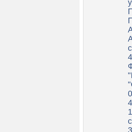
у
с
с