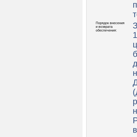
п
т
Порядок внесения
З
и возврата
обеспечения:
б
Д
(
р
н
в