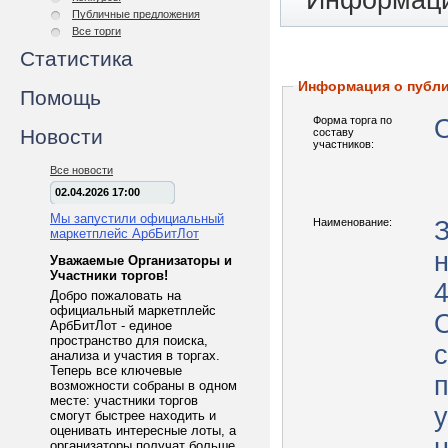
Информаци
Публичные предложения
Все торги
Статистика
Информация о публ
Помощь
Форма торга по
Новости
составу
участников:
Все новости
02.04.2026 17:00
Мы запустили официальный
Наименование:
маркетплейс АрбБитЛот
Уважаемые Организаторы и
Участники торгов!
4
Добро пожаловать на
официальный маркетплейс
АрбБитЛот - единое
пространство для поиска,
с
анализа и участия в торгах.
Теперь все ключевые
п
возможности собраны в одном
месте: участники торгов
смогут быстрее находить и
оценивать интересные лоты, а
организаторы получат больше