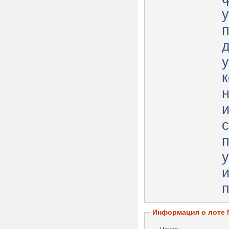
у
с
у
п
Информация о лоте