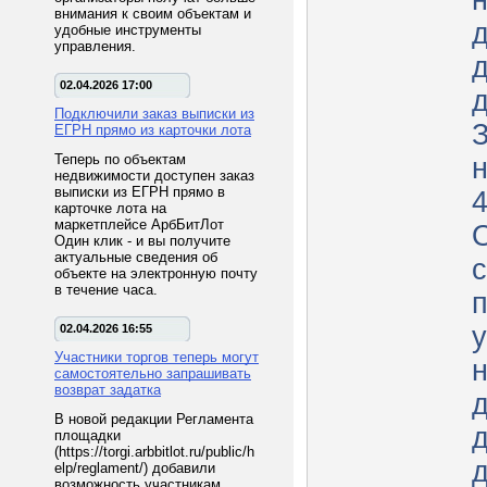
н
внимания к своим объектам и
удобные инструменты
управления.
д
02.04.2026 17:00
д
Подключили заказ выписки из
ЕГРН прямо из карточки лота
Теперь по объектам
недвижимости доступен заказ
выписки из ЕГРН прямо в
4
карточке лота на
маркетплейсе АрбБитЛот
Один клик - и вы получите
актуальные сведения об
с
объекте на электронную почту
в течение часа.
п
02.04.2026 16:55
Участники торгов теперь могут
н
самостоятельно запрашивать
возврат задатка
В новой редакции Регламента
д
площадки
(https://torgi.arbbitlot.ru/public/h
д
elp/reglament/) добавили
возможность участникам