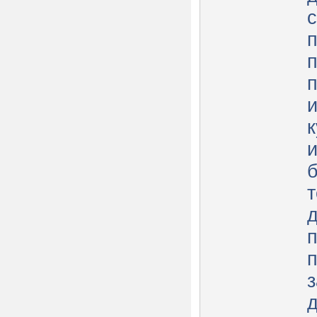
с
б
т
д