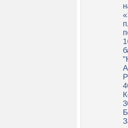
н
«
п
п
1
б
"
А
Р
4
К
3
Б
З