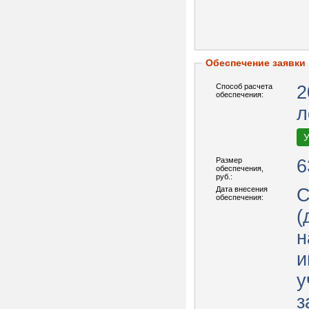
Обеспечение заявки
Способ расчета
2
обеспечения:
л
У
Размер
6
обеспечения,
руб.:
Дата внесения
С
обеспечения:
(
н
и
у
з