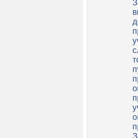
З
в
д
п
у
с
т
п
п
о
п
у
о
п
З