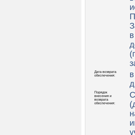
и
П
З
в
д
(
з
Дата возврата
в
обеспечения:
д
Порядок
С
внесения и
возврата
(
обеспечения:
н
и
у