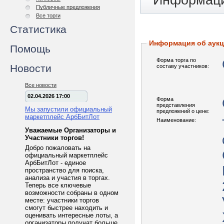
Информаци
Публичные предложения
Все торги
Статистика
Информация об аук
Помощь
Форма торга по
Новости
составу участников:
Все новости
02.04.2026 17:00
Форма
представления
Мы запустили официальный
предложений о цене:
маркетплейс АрбБитЛот
Наименование:
Уважаемые Организаторы и
Участники торгов!
Добро пожаловать на
официальный маркетплейс
АрбБитЛот - единое
пространство для поиска,
анализа и участия в торгах.
Теперь все ключевые
возможности собраны в одном
месте: участники торгов
смогут быстрее находить и
оценивать интересные лоты, а
организаторы получат больше