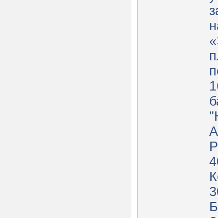
з
н
«
п
п
1
б
"
А
Р
4
К
3
Б