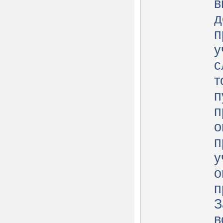
в
д
п
у
с
т
п
п
о
п
у
о
п
З
в