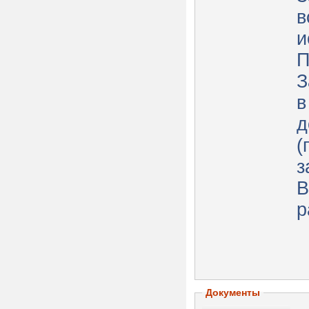
в
и
П
З
в
д
(
з
В
р
Документы