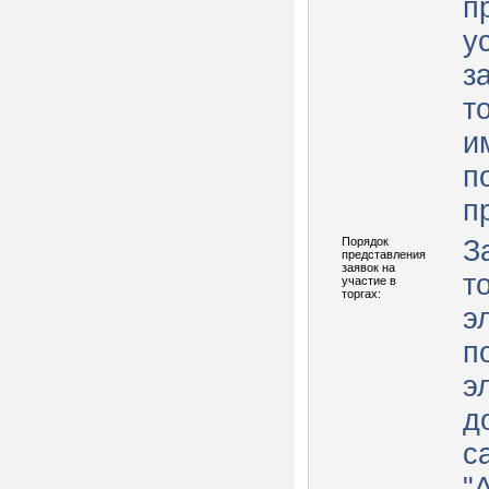
п
у
з
т
и
п
п
Порядок
З
представления
заявок на
т
участие в
торгах:
э
п
э
д
с
"