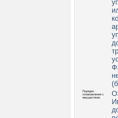
у
и
к
а
у
д
т
у
Ф
н
(
Порядок
О
ознакомления с
имуществом:
И
д