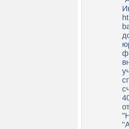
И
ht
b
д
ю
ф
в
у
с
сче
4
о
"
"