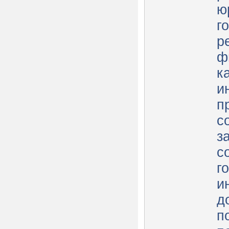
ю
г
р
ф
к
и
п
с
з
с
г
и
д
п