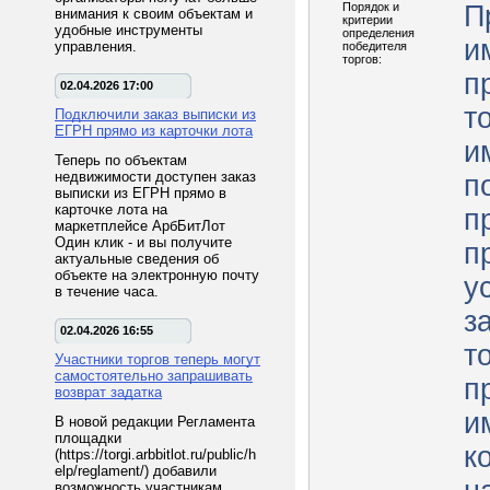
Порядок и
П
внимания к своим объектам и
критерии
удобные инструменты
определения
и
управления.
победителя
торгов:
п
02.04.2026 17:00
т
Подключили заказ выписки из
ЕГРН прямо из карточки лота
и
Теперь по объектам
недвижимости доступен заказ
п
выписки из ЕГРН прямо в
карточке лота на
п
маркетплейсе АрбБитЛот
Один клик - и вы получите
п
актуальные сведения об
объекте на электронную почту
у
в течение часа.
з
02.04.2026 16:55
т
Участники торгов теперь могут
самостоятельно запрашивать
п
возврат задатка
и
В новой редакции Регламента
площадки
к
(https://torgi.arbbitlot.ru/public/h
elp/reglament/) добавили
возможность участникам