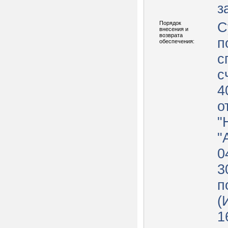
з
Порядок
С
внесения и
возврата
п
обеспечения:
с
с
4
о
"
"
0
3
п
(
1