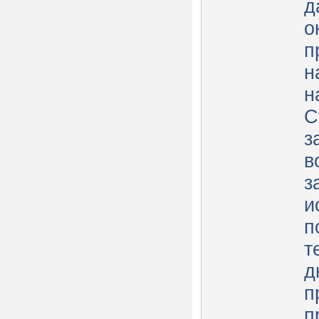
д
о
п
н
н
С
з
в
з
и
п
т
д
п
п