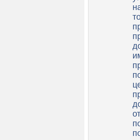
н
т
п
п
д
и
п
п
ц
п
д
о
п
п