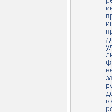
р
и
п
и
п
д
у
л
ф
н
з
р
д
г
р