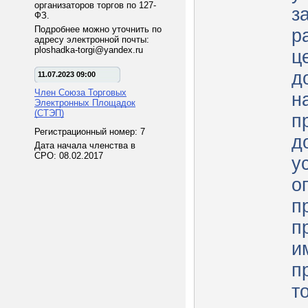
организаторов торгов по 127-
з
ФЗ.
Подробнее можно уточнить по
р
адресу электронной почты:
ploshadka-torgi@yandex.ru
ц
д
11.07.2023 09:00
Член Союза Торговых
н
Электронных Площадок
(СТЭП)
п
Регистрационный номер: 7
д
Дата начала членства в
СРО: 08.02.2017
у
о
п
п
и
п
т