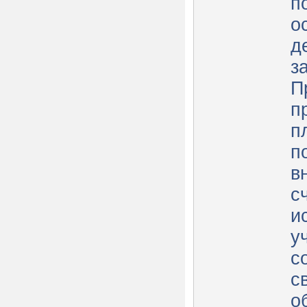
п
о
д
з
П
п
п
п
в
с
и
у
с
с
о