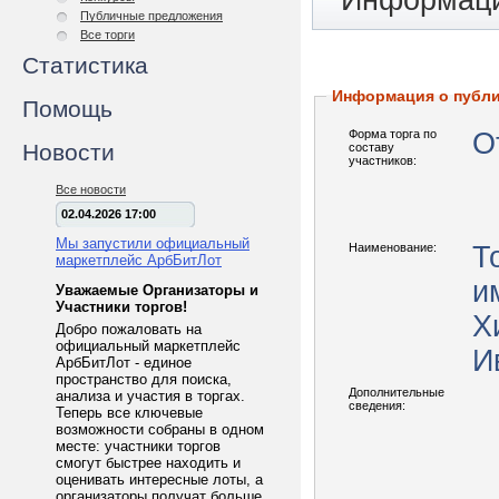
Информаци
Публичные предложения
Все торги
Статистика
Информация о публ
Помощь
Форма торга по
О
Новости
составу
участников:
Все новости
02.04.2026 17:00
Мы запустили официальный
Наименование:
Т
маркетплейс АрбБитЛот
и
Уважаемые Организаторы и
Участники торгов!
Х
Добро пожаловать на
официальный маркетплейс
И
АрбБитЛот - единое
пространство для поиска,
Дополнительные
анализа и участия в торгах.
сведения:
Теперь все ключевые
возможности собраны в одном
месте: участники торгов
смогут быстрее находить и
оценивать интересные лоты, а
организаторы получат больше