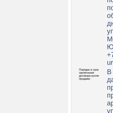
п
п
о
д
у
М
Ю
+
u
Порядок и срок
В
заключения
договора купли-
д
продажи:
п
п
а
у