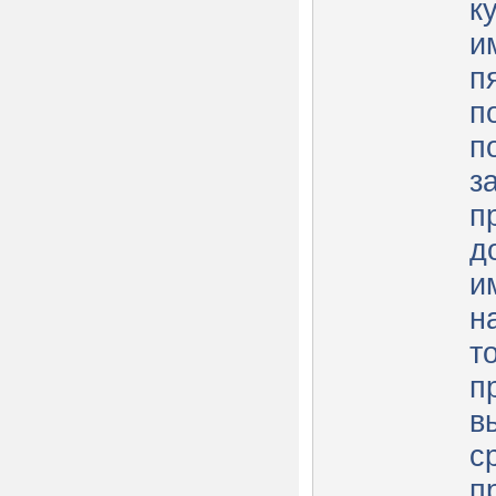
к
и
п
п
п
з
п
д
и
н
т
п
в
с
п