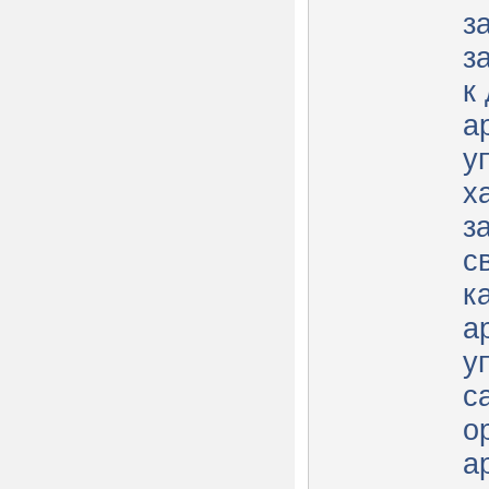
з
з
к
а
у
х
з
с
к
а
у
с
о
а