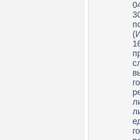
0
3
п
(
1
п
с
в
г
р
л
л
е
г