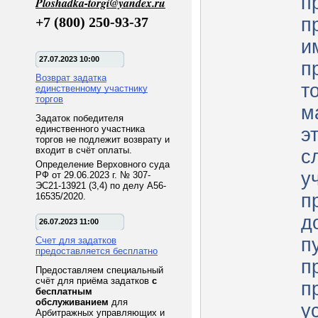
п
Ploshadka-torgi@yandex.ru
+7 (800) 250-93-37
п
и
27.07.2023 10:00
п
Возврат задатка
т
единственному участнику
торгов
м
Задаток победителя
единственного участника
э
торгов не подлежит возврату и
входит в счёт оплаты.
с
Определение Верховного суда
у
РФ от 29.06.2023 г. № 307-
ЭС21-13921 (3,4) по делу А56-
п
16535/2020.
д
26.07.2023 11:00
п
Счет для задатков
предоставляется бесплатно
п
Предоставляем специальный
счёт для приёма задатков
с
п
бесплатным
обслуживанием
для
у
Арбитражных управляющих и