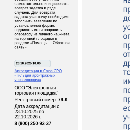
н
самостоятельно инициировать
п
возврат задатка в ряде
случаев. Для возврата
д
задатка участнику необходимо
заполнить заявление по
у
установленной форме,
подписать его и направить
оператору из личного кабинета
о
на торговой площадке в
разделе «Помощь — Обратная
п
связь».
о
д
23.10.2025 10:00
т
Аккредитация в Союз СРО
«Гильдия арбитражных
и
управляющих»
ООО "Электронная
п
торговая площадка"
пр
Реестровый номер:
79-К
Дата аккредитации с
е
23.10.2025 по
у
22.10.2026 г.
8 (800) 250-93-37
п