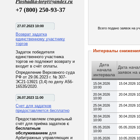
Ploshadka-torgi@yandex.ru
+7 (800) 250-93-37
27.07.2023 10:00
Всего подано заявок на уч
Возврат задатка
единственному участнику
торгов
Интервалы снижени
Задаток победителя
единственного участника
торгов не подлежит возврату и
Дата
входит в счёт оплаты.
Дата нача
начала
заявок на
Определение Верховного суда
интервала
РФ от 29.06.2023 г. № 307-
ЭС21-13921 (3,4) по делу А56-
15.04.2026
15.04.2026 1
16535/2020.
10:00
20.04.2026
20.04.2026 1
26.07.2023 11:00
10:00
Счет для задатков
25.04.2026
25.04.2026 1
10:00
предоставляется бесплатно
30.04.2026
30.04.2026 1
Предоставляем специальный
10:00
счёт для приёма задатков
с
05.05.2026
05.05.2026 1
бесплатным
10:00
обслуживанием
для
Арбитражных управляющих и
10.05.2026
10.05.2026 1