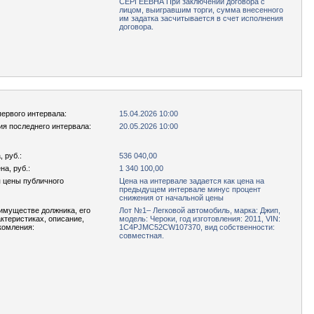
СЕРГЕЕВНА При заключении договора с
лицом, выигравшим торги, сумма внесенного
им задатка засчитывается в счет исполнения
договора.
первого интервала:
15.04.2026 10:00
ия последнего интервала:
20.05.2026 10:00
 руб.:
536 040,00
а, руб.:
1 340 100,00
 цены публичного
Цена на интервале задается как цена на
предыдущем интервале минус процент
снижения от начальной цены
имуществе должника, его
Лот №1– Легковой автомобиль, марка: Джип,
актеристиках, описание,
модель: Чероки, год изготовления: 2011, VIN:
комления:
1C4PJMC52CW107370, вид собственности:
совместная.