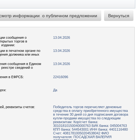
ции сообщения о
13.04.2026
ткрытых торгов в
 издании:
ции в печатном органе по
13.04.2026
ения должника или иных
ения сообщения в Едином
13.04.2026
реестре сведений о
ения в ЕФРСБ:
22416096
рги:
Да
ей, реквизиты счетов:
Победитель торгов перечисляет денежные
средства в оплату приобретенного имущества
в течение 30 дней со дня подписания договора
купли-продажи имущества по следующим
реквизитам: Кор/счет банка:
30101810150040000763 БИК банка: 045004763
КПП банка: 544543001 ИНН банка: 4401116480
Счет: 40817810050204538042 ФИО
получателя: ПОСАДСКАЯ ВАЛЕРИЯ