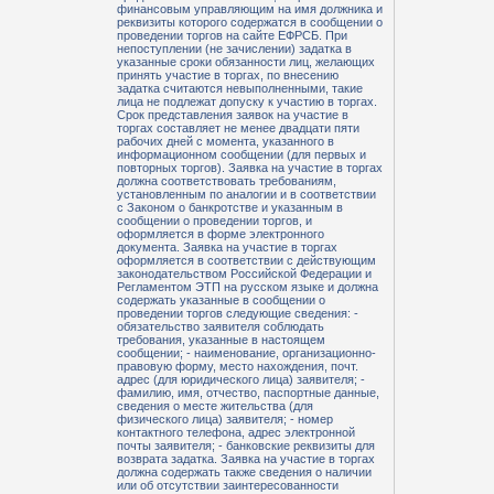
финансовым управляющим на имя должника и
реквизиты которого содержатся в сообщении о
проведении торгов на сайте ЕФРСБ. При
непоступлении (не зачислении) задатка в
указанные сроки обязанности лиц, желающих
принять участие в торгах, по внесению
задатка считаются невыполненными, такие
лица не подлежат допуску к участию в торгах.
Срок представления заявок на участие в
торгах составляет не менее двадцати пяти
рабочих дней с момента, указанного в
информационном сообщении (для первых и
повторных торгов). Заявка на участие в торгах
должна соответствовать требованиям,
установленным по аналогии и в соответствии
с Законом о банкротстве и указанным в
сообщении о проведении торгов, и
оформляется в форме электронного
документа. Заявка на участие в торгах
оформляется в соответствии с действующим
законодательством Российской Федерации и
Регламентом ЭТП на русском языке и должна
содержать указанные в сообщении о
проведении торгов следующие сведения: -
обязательство заявителя соблюдать
требования, указанные в настоящем
сообщении; - наименование, организационно-
правовую форму, место нахождения, почт.
адрес (для юридического лица) заявителя; -
фамилию, имя, отчество, паспортные данные,
сведения о месте жительства (для
физического лица) заявителя; - номер
контактного телефона, адрес электронной
почты заявителя; - банковские реквизиты для
возврата задатка. Заявка на участие в торгах
должна содержать также сведения о наличии
или об отсутствии заинтересованности