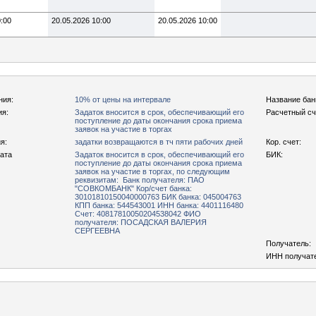
0:00
20.05.2026 10:00
20.05.2026 10:00
ния:
10% от цены на интервале
Название бан
ия:
Задаток вносится в срок, обеспечивающий его
Расчетный сч
поступление до даты окончания срока приема
заявок на участие в торгах
я:
задатки возвращаются в тч пяти рабочих дней
Кор. счет:
рата
Задаток вносится в срок, обеспечивающий его
БИК:
поступление до даты окончания срока приема
заявок на участие в торгах, по следующим
реквизитам: Банк получателя: ПАО
"СОВКОМБАНК" Кор/счет банка:
30101810150040000763 БИК банка: 045004763
КПП банка: 544543001 ИНН банка: 4401116480
Счет: 40817810050204538042 ФИО
получателя: ПОСАДСКАЯ ВАЛЕРИЯ
СЕРГЕЕВНА
Получатель:
ИНН получат