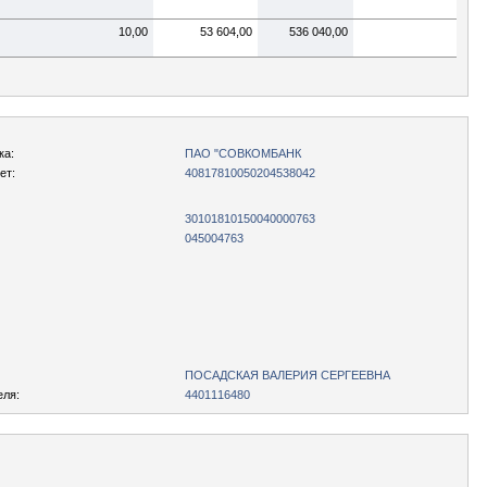
10,00
53 604,00
536 040,00
ка:
ПАО "СОВКОМБАНК
ет:
40817810050204538042
30101810150040000763
045004763
ПОСАДСКАЯ ВАЛЕРИЯ СЕРГЕЕВНА
еля:
4401116480