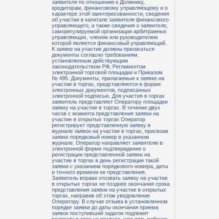
заявителя по отношению к Должнику,
кредиторам, финансовому управляющему и о
характере этой заинтересованности, сведения
об участии в капитале заявителя финансового
управляющего, а также сведения о заявителе,
саморегулируемой организации арбитражных
управляющих, членом или руководителем
которой является финансовый управляющий.
К заявке на участие должны прилагаться
документы согласно требованиям,
установленным действующим
законодательством РФ, Регламентом
электронной торговой площадки и Приказом
№ 495. Документы, прилагаемые к заявке на
участие в торгах, представляются в форме
электронных документов, подписанных
электронной подписью. Для участия в торгах
заявитель представляет Оператору площадки
заявку на участие в торгах. В течение двух
часов с момента представления заявки на
участие в открытых торгах Оператор
регистрирует представленную заявку в
журнале заявок на участие в торгах, присвоив
заявке порядковый номер в указанном
журнале. Оператор направляет заявителю в
электронной форме подтверждение о
регистрации представленной заявки на
участие в торгах в день регистрации такой
заявки с указанием порядкового номера, даты
и точного времени ее представления.
Заявитель вправе отозвать заявку на участие
в открытых торгах не позднее окончания срока
представления заявок на участие в открытых
торгах, направив об этом уведомление
Оператору. В случае отзыва в установленном
порядке заявки до даты окончания приема
заявок поступивший задаток подлежит