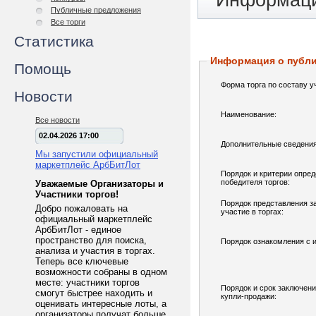
Информаци
Публичные предложения
Все торги
Статистика
Информация о публ
Помощь
Форма торга по составу у
Новости
Наименование:
Все новости
02.04.2026 17:00
Дополнительные сведения
Мы запустили официальный
маркетплейс АрбБитЛот
Порядок и критерии опре
победителя торгов:
Уважаемые Организаторы и
Участники торгов!
Порядок представления з
Добро пожаловать на
участие в торгах:
официальный маркетплейс
АрбБитЛот - единое
пространство для поиска,
Порядок ознакомления с 
анализа и участия в торгах.
Теперь все ключевые
возможности собраны в одном
месте: участники торгов
Порядок и срок заключени
смогут быстрее находить и
купли-продажи:
оценивать интересные лоты, а
организаторы получат больше