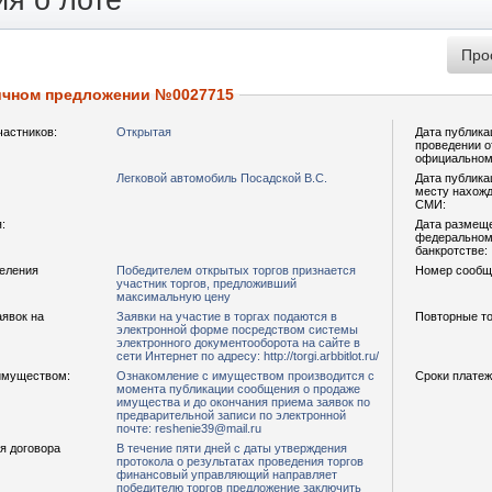
я о лоте
ичном предложении №0027715
частников:
Открытая
Дата публика
проведении о
официальном
Легковой автомобиль Посадской В.С.
Дата публика
месту нахожд
СМИ:
:
Дата размещ
федеральном 
банкротстве:
деления
Победителем открытых торгов признается
Номер сообщ
участник торгов, предложивший
максимальную цену
аявок на
Заявки на участие в торгах подаются в
Повторные то
электронной форме посредством системы
электронного документооборота на сайте в
сети Интернет по адресу: http://torgi.arbbitlot.ru/
имуществом:
Ознакомление с имуществом производится с
Сроки платеж
момента публикации сообщения о продаже
имущества и до окончания приема заявок по
предварительной записи по электронной
почте: reshenie39@mail.ru
я договора
В течение пяти дней с даты утверждения
протокола о результатах проведения торгов
финансовый управляющий направляет
победителю торгов предложение заключить