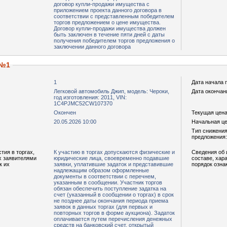
договор купли-продажи имущества с
приложением проекта данного договора в
соответствии с представленным победителем
торгов предложением о цене имущества.
Договор купли-продажи имущества должен
быть заключен в течение пяти дней с даты
получения победителем торгов предложения о
заключении данного договора
 №1
1
Дата начала 
Легковой автомобиль Джип, модель: Чероки,
Дата окончан
год изготовления: 2011, VIN:
1C4PJMC52CW107370
Окончен
Текущая цена,
20.05.2026 10:00
Начальная цен
Тип снижения
предложения:
тия в торгах,
К участию в торгах допускаются физические и
Сведения об 
х заявителями
юридические лица, своевременно подавшие
составе, хар
к их
заявки, уплатившие задаток и представившие
порядок озна
надлежащим образом оформленные
документы в соответствии с перечнем,
указанным в сообщении. Участник торгов
обязан обеспечить поступление задатка на
счет (указанный в сообщении о торгах) в срок
не позднее даты окончания периода приема
заявок в данных торгах (для первых и
повторных торгов в форме аукциона). Задаток
оплачивается путем перечисления денежных
средств на банковский счет, открытый