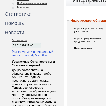
Информаци
Публичные предложения
Все торги
Статистика
Информация об аук
Помощь
Форма торга по составу
Новости
участников:
Форма представления
Все новости
предложений о цене:
02.04.2026 17:00
Наименование:
Мы запустили официальный
маркетплейс АрбБитЛот
Уважаемые Организаторы и
Участники торгов!
Добро пожаловать на
официальный маркетплейс
АрбБитЛот - единое
пространство для поиска,
анализа и участия в торгах.
Теперь все ключевые
возможности собраны в одном
месте: участники торгов
смогут быстрее находить и
оценивать интересные лоты, а
организаторы получат больше