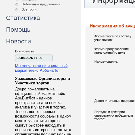
Информаци
Публичные предложения
Все торги
Статистика
Информация об аук
Помощь
Форма торга по составу
Новости
участников:
Форма представления
Все новости
предложений о цене:
02.04.2026 17:00
Наименование:
Мы запустили официальный
маркетплейс АрбБитЛот
Уважаемые Организаторы и
Участники торгов!
Добро пожаловать на
официальный маркетплейс
АрбБитЛот - единое
Дополнительные сведения
пространство для поиска,
анализа и участия в торгах.
Теперь все ключевые
Порядок и критерии
определения победителя
возможности собраны в одном
торгов:
месте: участники торгов
смогут быстрее находить и
оценивать интересные лоты, а
организаторы получат больше