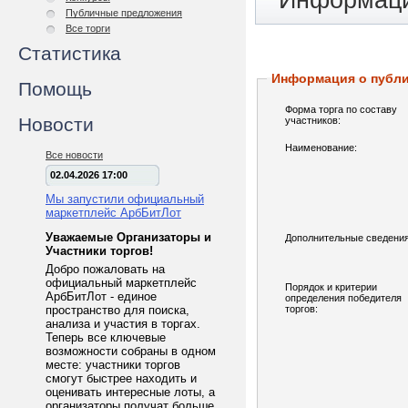
Информаци
Публичные предложения
Все торги
Статистика
Информация о публ
Помощь
Форма торга по составу
Новости
участников:
Наименование:
Все новости
02.04.2026 17:00
Мы запустили официальный
маркетплейс АрбБитЛот
Уважаемые Организаторы и
Дополнительные сведения
Участники торгов!
Добро пожаловать на
официальный маркетплейс
Порядок и критерии
АрбБитЛот - единое
определения победителя
пространство для поиска,
торгов:
анализа и участия в торгах.
Теперь все ключевые
возможности собраны в одном
месте: участники торгов
смогут быстрее находить и
оценивать интересные лоты, а
организаторы получат больше