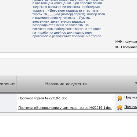
в настоящем извещении. При перечислении
задатка в назначении платежа необходимо
указать: «Внесение задатка за участие в
торгах №___ (код (номер) торгов), номер лота
и наименование должника». Суммы
внесенных заявителями задатков
возвращаются всем заявителям, за
исключением победителя торгов, в течение
пяти рабочих дней со дня подписания
протокола о результатах проведения торгов.
ИНН получат
КПП получате
упления
Название документа
Подпис
Протокол торгов №22219-1.doc
Подпис
Протокол об определении участников торгов №22219-1.doc