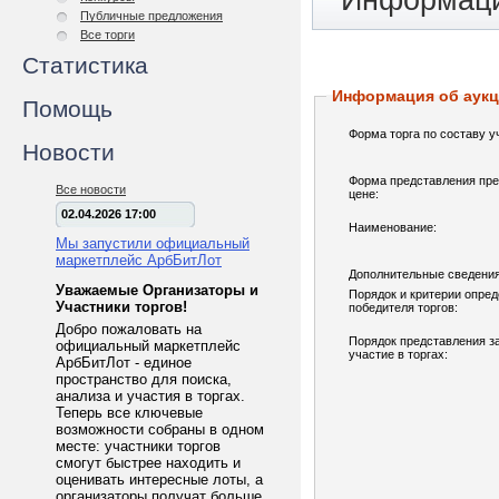
Информаци
Публичные предложения
Все торги
Статистика
Информация об аук
Помощь
Форма торга по составу у
Новости
Форма представления пре
Все новости
цене:
02.04.2026 17:00
Наименование:
Мы запустили официальный
маркетплейс АрбБитЛот
Дополнительные сведения
Уважаемые Организаторы и
Порядок и критерии опре
Участники торгов!
победителя торгов:
Добро пожаловать на
Порядок представления з
официальный маркетплейс
участие в торгах:
АрбБитЛот - единое
пространство для поиска,
анализа и участия в торгах.
Теперь все ключевые
возможности собраны в одном
месте: участники торгов
смогут быстрее находить и
оценивать интересные лоты, а
организаторы получат больше