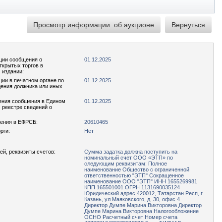
ции сообщения о
01.12.2025
ткрытых торгов в
 издании:
ции в печатном органе по
01.12.2025
ения должника или иных
ения сообщения в Едином
01.12.2025
реестре сведений о
ения в ЕФРСБ:
20610465
рги:
Нет
ей, реквизиты счетов:
Сумма задатка должна поступить на
номинальный счет ООО «ЭТП» по
следующим реквизитам: Полное
наименование Общество с ограниченной
ответственностью "ЭТП" Сокращенное
наименование ООО "ЭТП" ИНН 1655269981
КПП 165501001 ОГРН 1131690035124
Юридический адрес 420012, Татарстан Респ, г
Казань, ул Маяковского, д. 30, офис 4
Директор Думпе Марина Викторовна Директор
Думпе Марина Викторовна Налогообложение
ОСНО Расчетный счет Номер счета