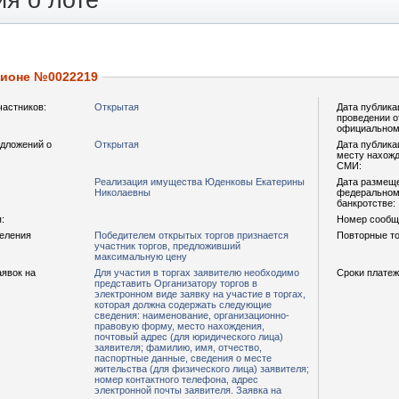
я о лоте
ционе №0022219
частников:
Открытая
Дата публика
проведении о
официальном
дложений о
Открытая
Дата публика
месту нахожд
СМИ:
Реализация имущества Юденковы Екатерины
Дата размещ
Николаевны
федеральном 
банкротстве:
:
Номер сообщ
деления
Победителем открытых торгов признается
Повторные то
участник торгов, предложивший
максимальную цену
аявок на
Для участия в торгах заявителю необходимо
Сроки платеж
представить Организатору торгов в
электронном виде заявку на участие в торгах,
которая должна содержать следующие
сведения: наименование, организационно-
правовую форму, место нахождения,
почтовый адрес (для юридического лица)
заявителя; фамилию, имя, отчество,
паспортные данные, сведения о месте
жительства (для физического лица) заявителя;
номер контактного телефона, адрес
электронной почты заявителя. Заявка на