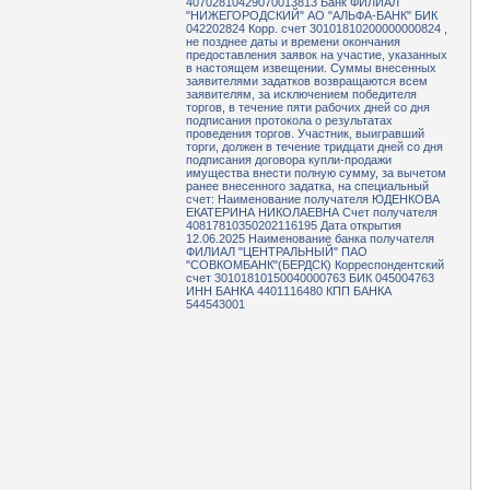
40702810429070013813 Банк ФИЛИАЛ
"НИЖЕГОРОДСКИЙ" АО "АЛЬФА-БАНК" БИК
042202824 Корр. счет 30101810200000000824 ,
не позднее даты и времени окончания
предоставления заявок на участие, указанных
в настоящем извещении. Суммы внесенных
заявителями задатков возвращаются всем
заявителям, за исключением победителя
торгов, в течение пяти рабочих дней со дня
подписания протокола о результатах
проведения торгов. Участник, выигравший
торги, должен в течение тридцати дней со дня
подписания договора купли-продажи
имущества внести полную сумму, за вычетом
ранее внесенного задатка, на специальный
счет: Наименование получателя ЮДЕНКОВА
ЕКАТЕРИНА НИКОЛАЕВНА Счет получателя
40817810350202116195 Дата открытия
12.06.2025 Наименование банка получателя
ФИЛИАЛ "ЦЕНТРАЛЬНЫЙ" ПАО
"СОВКОМБАНК"(БЕРДСК) Корреспондентский
счет 30101810150040000763 БИК 045004763
ИНН БАНКА 4401116480 КПП БАНКА
544543001