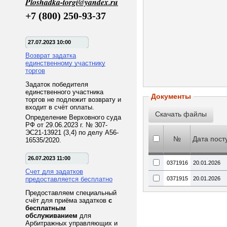
Ploshadka-torgi@yandex.ru
+7 (800) 250-93-37
27.07.2023 10:00
Возврат задатка
единственному участнику
торгов
Задаток победителя
единственного участника
Документы
торгов не подлежит возврату и
входит в счёт оплаты.
Определение Верховного суда
РФ от 29.06.2023 г. № 307-
ЭС21-13921 (3,4) по делу А56-
№
Дата пост
16535/2020.
26.07.2023 11:00
0371916
20.01.2026
Счет для задатков
предоставляется бесплатно
0371915
20.01.2026
Предоставляем специальный
счёт для приёма задатков
с
бесплатным
обслуживанием
для
Арбитражных управляющих и