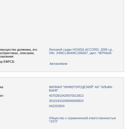
имуществе должника, его
Легковой седан НОNDА АССОRD, 2006 г.в.,
актеристиках, описание,
VIN: JНМСL96406С206567, цвет: ЧЕРНЫЙ.
комления:
ор ЕФРСБ:
Автомобили
ка:
ФИЛИАЛ "НИЖЕГОРОДСКИЙ" АО "АЛЬФА-
БАНК"
ет:
40702810429070013813
30101810200000000824
042202824
Общество с ограниченной ответственностью
"ЭТП"