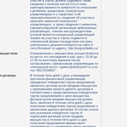
участие в торгах должна содержать также
сведения о наличии или об отсутствии
заинтересованности заявителя по отношению
к должнику, кредиторам, конкурсному
управляющему и о характере этой
заинтересованности, сведения об участии в
капитале заявителя конкурсного
управляющего, а также сведения о заявителе,
саморегулируемой организации арбитражных
управляющих, членом или руководителем
которой является конкурсный управляющий.
Заявки на участие в торгах подаются в
электронной форме посредством системы
электронного документооборота на сайте в
сети Интернет по адресу: http://torgi.arbbitlot.ru/
имуществом:
Ознакомление с имуществом осуществляется
по месту его нахождения в раб. дни с 10.00 до
17.00 по местному времени после
согласования с финансовым управляющим по
электронной почте: t.galeev@arbitrazhrf.ru и по
тел. 89272434657.
я договора
В течение пяти дней с даты утверждения
протокола финансовый управляющий
направляет победителю торгов предложение
заключить договор купли-продажи имущества
с приложением проекта данного договора в
соответствии с представленным победителем
торгов предложением о цене имущества.
Договор купли-продажи имущества должен
быть заключен в течение пяти дней с даты
получения победителем торгов предложения о
заключении данного договора. В случае отказа
или уклонения победителя торгов от
подписания договора купли-продажи
имущества в течение пяти дней со дня
получения предложения финансового
управляющего о заключении такого договора