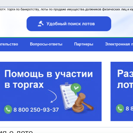
т»: торги по банкротству, лоты по продаже имущества должников физических лиц и юр
ательство
Вопросы-ответы
Партнеры
Электронная 