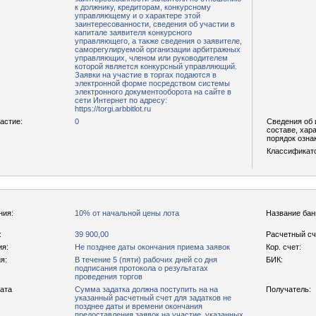
к должнику, кредиторам, конкурсному
управляющему и о характере этой
заинтересованности, сведения об участии в
капитале заявителя конкурсного
управляющего, а также сведения о заявителе,
саморегулируемой организации арбитражных
управляющих, членом или руководителем
которой является конкурсный управляющий.
Заявки на участие в торгах подаются в
электронной форме посредством системы
электронного документооборота на сайте в
сети Интернет по адресу:
https://torgi.arbbitlot.ru
астие:
0
Сведения об 
составе, хар
порядок озна
Классификат
ния:
10% от начальной цены лота
Название бан
:
39 900,00
Расчетный сч
ия:
Не позднее даты окончания приема заявок
Кор. счет:
я:
В течение 5 (пяти) рабочих дней со дня
БИК:
подписания протокола о результатах
проведения торгов
рата
Сумма задатка должна поступить на на
Получатель:
указанный расчетный счет для задатков не
позднее даты и времени окончания
предоставления заявок на участие, указанных