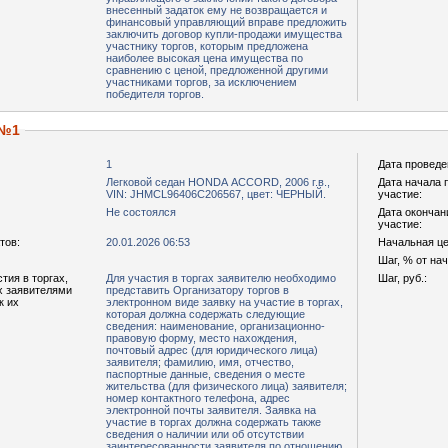
внесенный задаток ему не возвращается и
финансовый управляющий вправе предложить
заключить договор купли-продажи имущества
участнику торгов, которым предложена
наиболее высокая цена имущества по
сравнению с ценой, предложенной другими
участниками торгов, за исключением
победителя торгов.
 №1
1
Дата проведе
Легковой седан НОNDА АССОRD, 2006 г.в.,
Дата начала 
VIN: JНМСL96406С206567, цвет: ЧЕРНЫЙ.
участие:
Не состоялся
Дата окончан
участие:
тов:
20.01.2026 06:53
Начальная цен
Шаг, % от на
тия в торгах,
Для участия в торгах заявителю необходимо
Шаг, руб.:
х заявителями
представить Организатору торгов в
к их
электронном виде заявку на участие в торгах,
которая должна содержать следующие
сведения: наименование, организационно-
правовую форму, место нахождения,
почтовый адрес (для юридического лица)
заявителя; фамилию, имя, отчество,
паспортные данные, сведения о месте
жительства (для физического лица) заявителя;
номер контактного телефона, адрес
электронной почты заявителя. Заявка на
участие в торгах должна содержать также
сведения о наличии или об отсутствии
заинтересованности заявителя по отношению