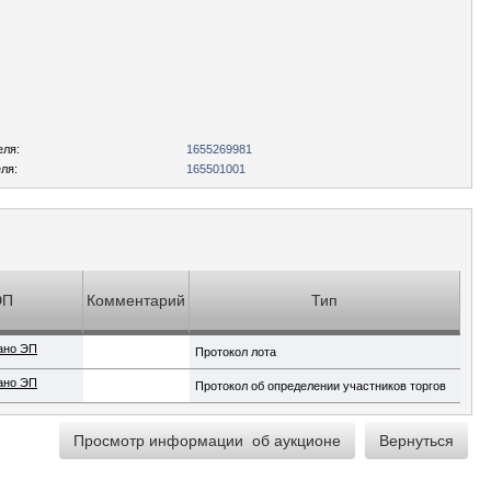
еля:
1655269981
ля:
165501001
ЭП
Комментарий
Тип
ано ЭП
Протокол лота
ано ЭП
Протокол об определении участников торгов