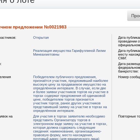
я о лоте
ичном предложении №0021983
частников:
Открытая
Дата публика
проведении о
официальном
Реализация имущества Гарифуллиной Лилии
Дата публика
Минеахметовны
месту нахожд
СМИ:
:
Дата размещ
федеральном 
банкротстве:
деления
Победителем публичного предложения,
Номер сообщ
признаётся участник, предложивший наиболее
высокую цену за продаваемое имущество на
определённом интервале. В случае, если две
и более заявки участников торгов на участие в
торгах содержат предложения об одинаковой
цене, победителем торгов признается
участник торгов, ранее других участников
представивший заявку на участие в торгах на
определённом интервале.
аявок на
Для участия в торгах заявителю необходимо
Повторные то
представить Организатору торгов в
электронном виде заявку на участие в торгах,
которая должна содержать следующие
сведения: наименование, организационно-
правовую форму, место нахождения,
почтовый адрес (для юридического лица)