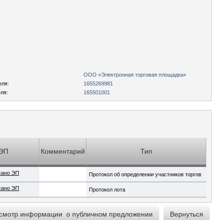
ООО «Электронная торговая площадка»
еля:
1655269981
ля:
165501001
ЭП
Комментарий
Тип
сано ЭП
Протокол об определении участников торгов
сано ЭП
Протокол лота