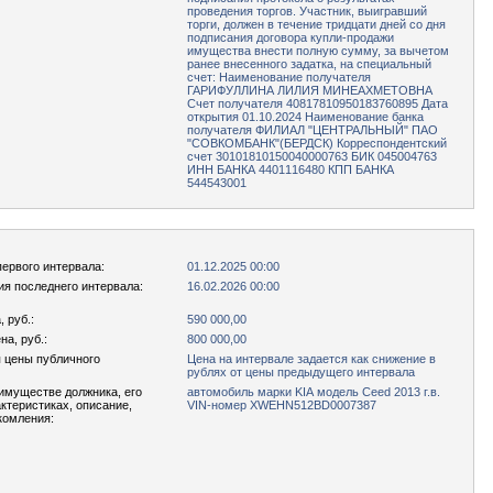
проведения торгов. Участник, выигравший
торги, должен в течение тридцати дней со дня
подписания договора купли-продажи
имущества внести полную сумму, за вычетом
ранее внесенного задатка, на специальный
счет: Наименование получателя
ГАРИФУЛЛИНА ЛИЛИЯ МИНЕАХМЕТОВНА
Счет получателя 40817810950183760895 Дата
открытия 01.10.2024 Наименование банка
получателя ФИЛИАЛ "ЦЕНТРАЛЬНЫЙ" ПАО
"СОВКОМБАНК"(БЕРДСК) Корреспондентский
счет 30101810150040000763 БИК 045004763
ИНН БАНКА 4401116480 КПП БАНКА
544543001
первого интервала:
01.12.2025 00:00
ия последнего интервала:
16.02.2026 00:00
 руб.:
590 000,00
а, руб.:
800 000,00
 цены публичного
Цена на интервале задается как снижение в
рублях от цены предыдущего интервала
имуществе должника, его
автомобиль марки KIA модель Ceed 2013 г.в.
актеристиках, описание,
VIN-номер XWEHN512BD0007387
комления: