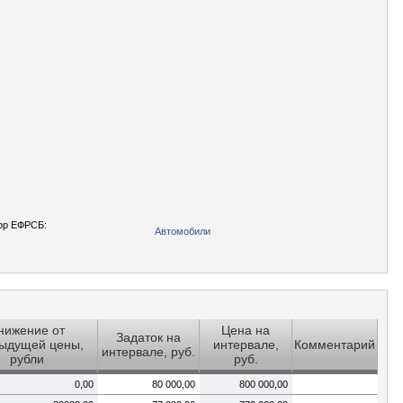
ор ЕФРСБ:
Автомобили
нижение от
Цена на
Задаток на
ыдущей цены,
интервале,
Комментарий
интервале, руб.
рубли
руб.
0,00
80 000,00
800 000,00