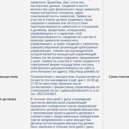
заявителя; фамилию, имя, отчество,
паспортные данные, сведения о месте
жительства (для физического лица) заявителя;
номер контактного телефона, адрес
электронной почты заявителя. Заявка на
участие в торгах должна содержать также
сведения о наличии или об отсутствии
заинтересованности заявителя по отношению
к должнику, кредиторам, конкурсному
управляющему и о характере этой
заинтересованности, сведения об участии в
капитале заявителя конкурсного
управляющего, а также сведения о заявителе,
саморегулируемой организации арбитражных
управляющих, членом или руководителем
которой является конкурсный управляющий.
Заявка так же должна содержать предложение
о цене. Заявки на участие в торгах подаются в
электронной форме посредством системы
электронного документооборота на сайте в
сети Интернет по адресу: http://torgi.arbbitlot.ru/
имуществом:
Ознакомление с имуществом осуществляется
Сроки платеж
по месту его нахождения в раб. дни с 10.00 до
17.00 по местному времени после
согласования с финансовым управляющим по
электронной почте: t.galeev@arbitrazhrf.ru и по
тел. 89272434657.
я договора
В течение пяти дней с даты утверждения
протокола финансовый управляющий
направляет победителю торгов предложение
заключить договор купли-продажи имущества
с приложением проекта данного договора в
соответствии с представленным победителем
торгов предложением о цене имущества.
Договор купли-продажи имущества должен
быть заключен в течение пяти дней с даты