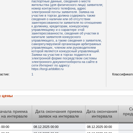
паспортные данные, сведения о месте
жительства (для физического лица) заявителя;
номер контактного телефона, адрес
электронной почты заявителя. Заявка на
участие в торгах должна содержать также
сведения о наличии или об отсутствии
заинтересованности заявителя по отношению
к должнику, кредиторам, конкурсному
управляющему и о характере этой
заинтересованности, сведения об участии в
капитале заявителя конкурсного
управляющего, а также сведения о заявителе,
саморегулируемой организации арбитражных
управляющих, членом или руководителем
которой является конкурсный управляющий.
Заявки на участие в торгах подаются в
электронной форме посредством системы
электронного документооборота на сайте в
сети Интернет по адресу:
https://torgi.arbbitlot.ru
астие:
1
Классификат
я цены
С
начала приема
Дата окончания приема
Дата окончания
пред
 на интервале
заявок на интервале
интервала
 00:00
08.12.2025 00:00
08.12.2025 00:00