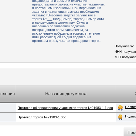
позднее даты и времени окончания
предоставления заявок на участие, указанных
в настоящем извещении. При перечислении
задатка в назначении платежа необходимо
указать: «Внесение задатка за участие в
торгах №___ (код (номер) торгов), номер лота
и наименование должника». Суммы
внесенных заявителями задатков
возвращаются всем заявителям, за
исключением победителя торгов, в течение
пяти рабочих дней со дня подписания
протокола о результатах проведения торгов.
Получатель:
ИНН получат
КПП получате
упления
Название документа
Подпи
Протокол об определении участников торгов №21983-1.1.doc
Подпи
Протокол торгов №21983-1.doc