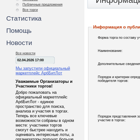
Информаци
Публичные предложения
Все торги
Статистика
Информация о публ
Помощь
Форма торга по составу у
Новости
Наименование:
Все новости
02.04.2026 17:00
Дополнительные сведения
Мы запустили официальный
маркетплейс АрбБитЛот
Порядок и критерии опре
победителя торгов:
Уважаемые Организаторы и
Участники торгов!
Добро пожаловать на
официальный маркетплейс
АрбБитЛот - единое
пространство для поиска,
анализа и участия в торгах.
Теперь все ключевые
Порядок представления з
возможности собраны в одном
участие в торгах:
месте: участники торгов
смогут быстрее находить и
оценивать интересные лоты, а
организаторы получат больше