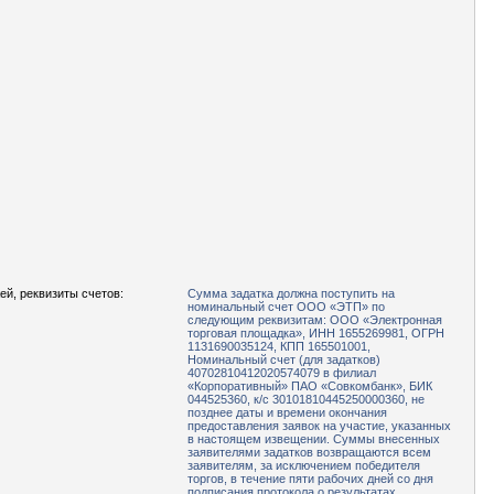
ей, реквизиты счетов:
Сумма задатка должна поступить на
номинальный счет ООО «ЭТП» по
следующим реквизитам: ООО «Электронная
торговая площадка», ИНН 1655269981, ОГРН
1131690035124, КПП 165501001,
Номинальный счет (для задатков)
40702810412020574079 в филиал
«Корпоративный» ПАО «Совкомбанк», БИК
044525360, к/с 30101810445250000360, не
позднее даты и времени окончания
предоставления заявок на участие, указанных
в настоящем извещении. Суммы внесенных
заявителями задатков возвращаются всем
заявителям, за исключением победителя
торгов, в течение пяти рабочих дней со дня
подписания протокола о результатах