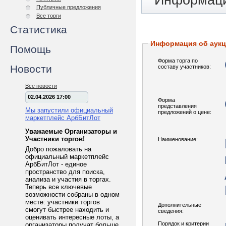
Информаци
Публичные предложения
Все торги
Статистика
Информация об аук
Помощь
Форма торга по
Новости
составу участников:
Все новости
02.04.2026 17:00
Форма
представления
Мы запустили официальный
предложений о цене:
маркетплейс АрбБитЛот
Уважаемые Организаторы и
Участники торгов!
Наименование:
Добро пожаловать на
официальный маркетплейс
АрбБитЛот - единое
пространство для поиска,
анализа и участия в торгах.
Теперь все ключевые
возможности собраны в одном
месте: участники торгов
Дополнительные
смогут быстрее находить и
сведения:
оценивать интересные лоты, а
Порядок и критерии
организаторы получат больше