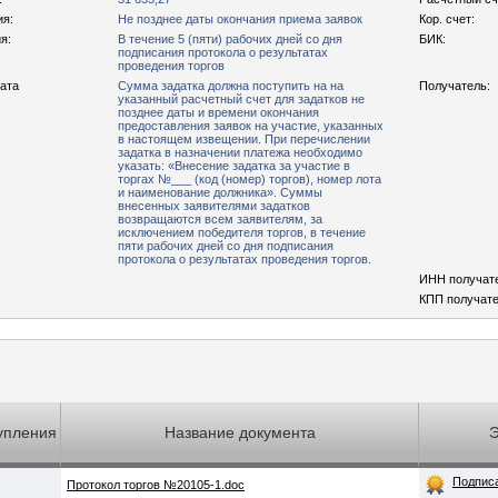
ия:
Не позднее даты окончания приема заявок
Кор. счет:
я:
В течение 5 (пяти) рабочих дней со дня
БИК:
подписания протокола о результатах
проведения торгов
рата
Сумма задатка должна поступить на на
Получатель:
указанный расчетный счет для задатков не
позднее даты и времени окончания
предоставления заявок на участие, указанных
в настоящем извещении. При перечислении
задатка в назначении платежа необходимо
указать: «Внесение задатка за участие в
торгах №___ (код (номер) торгов), номер лота
и наименование должника». Суммы
внесенных заявителями задатков
возвращаются всем заявителям, за
исключением победителя торгов, в течение
пяти рабочих дней со дня подписания
протокола о результатах проведения торгов.
ИНН получат
КПП получате
упления
Название документа
Подпис
Протокол торгов №20105-1.doc