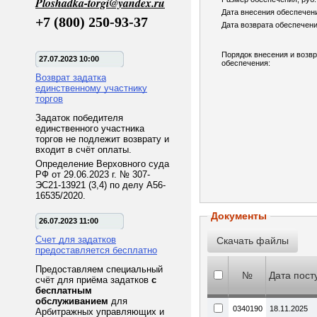
Ploshadka-torgi@yandex.ru
Дата внесения обеспечен
+7 (800) 250-93-37
Дата возврата обеспечени
Порядок внесения и возв
27.07.2023 10:00
обеспечения:
Возврат задатка
единственному участнику
торгов
Задаток победителя
единственного участника
торгов не подлежит возврату и
входит в счёт оплаты.
Определение Верховного суда
РФ от 29.06.2023 г. № 307-
ЭС21-13921 (3,4) по делу А56-
16535/2020.
Документы
26.07.2023 11:00
Счет для задатков
предоставляется бесплатно
Предоставляем специальный
№
Дата пост
счёт для приёма задатков
с
бесплатным
обслуживанием
для
0340190
18.11.2025
Арбитражных управляющих и