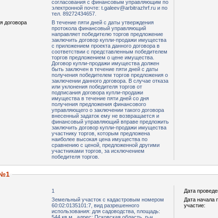
согласования с финансовым управляющим по
электронной почте: t.galeev@arbitrazhrf.ru и по
тел. 89272434657.
я договора
В течение пяти дней с даты утверждения
протокола финансовый управляющий
направляет победителю торгов предложение
заключить договор купли-продажи имущества
с приложением проекта данного договора в
соответствии с представленным победителем
торгов предложением о цене имущества.
Договор купли-продажи имущества должен
быть заключен в течение пяти дней с даты
получения победителем торгов предложения о
заключении данного договора. В случае отказа
или уклонения победителя торгов от
подписания договора купли-продажи
имущества в течение пяти дней со дня
получения предложения финансового
управляющего о заключении такого договора
внесенный задаток ему не возвращается и
финансовый управляющий вправе предложить
заключить договор купли-продажи имущества
участнику торгов, которым предложена
наиболее высокая цена имущества по
сравнению с ценой, предложенной другими
участниками торгов, за исключением
победителя торгов.
 №1
1
Дата проведе
Земельный участок с кадастровым номером
Дата начала 
60:02:0135101:7, вид разрешенного
участие:
использования: для садоводства, площадь:
544 кв.м., адрес: Псковская область, р-н