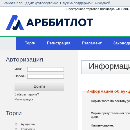
Работа площадки: круглосуточно. Служба поддержки: Выходной.
Электронная торговая площадка «АРБбитЛо
Торги
Регистрация
Регламент
Законод
Авторизация
Информаци
Имя:
Пароль:
Информация об аук
Забыли пароль?
Регистрация
Форма торга по составу у
Торги
Форма представления пре
цене:
Аукционы
Наименование:
Конкурсы