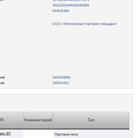
30101810445250000360
044525360
ООО «Электронная торговая площадка»
еля:
1655269981
ля:
165501001
ЭП
Комментарий
Тип
ано ЭП
Протокол лота