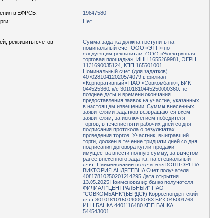
ения в ЕФРСБ:
19847580
рги:
Нет
ей, реквизиты счетов:
Сумма задатка должна поступить на
номинальный счет ООО «ЭТП» по
следующим реквизитам: ООО «Электронная
торговая площадка», ИНН 1655269981, ОГРН
1131690035124, КПП 165501001,
Номинальный счет (для задатков)
40702810412020574079 в филиал
«Корпоративный» ПАО «Совкомбанк», БИК
044525360, к/с 30101810445250000360, не
позднее даты и времени окончания
предоставления заявок на участие, указанных
в настоящем извещении. Суммы внесенных
заявителями задатков возвращаются всем
заявителям, за исключением победителя
торгов, в течение пяти рабочих дней со дня
подписания протокола о результатах
проведения торгов. Участник, выигравший
торги, должен в течение тридцати дней со дня
подписания договора купли-продажи
имущества внести полную сумму, за вычетом
ранее внесенного задатка, на специальный
счет: Наименование получателя КОШТОРЕВА
ВИКТОРИЯ АНДРЕЕВНА Счет получателя
40817810250201214295 Дата открытия
13.05.2025 Наименование банка получателя
ФИЛИАЛ "ЦЕНТРАЛЬНЫЙ" ПАО
"СОВКОМБАНК"(БЕРДСК) Корреспондентский
счет 30101810150040000763 БИК 045004763
ИНН БАНКА 4401116480 КПП БАНКА
544543001