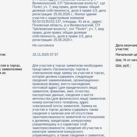
Великолукский, СП "Шелковская волость", сдт
Полет, уч. 7, вид права, доля права: общая
долевая собственность, доля в праве 1/3, дата
регистрации: 25.05.2020 г.; Жилое здание
участок с кадастровым номером
60:02:0135101:137, площадь: 41 кв.м., адрес:
Псковская область, р-н Великолукский, СП
"Шелковская волость", снт "Полет", уч. 7, вид
права, доля права: общая долевая
собственность, доля в праве 1/3, дата
регистрации: 25.05.2020 г.
Не состоялся
Дата окончан
участие:
тов:
18.11.2025 07:37
Начальная цен
Шаг, % от на
тия в торгах,
Для участия в торгах заявителю необходимо
Шаг, руб.:
х заявителями
представить Организатору торгов в
к их
электронном виде заявку на участие в торгах,
которая должна содержать следующие
сведения: наименование, организационно-
правовую форму, место нахождения,
почтовый адрес (для юридического лица)
заявителя; фамилию, имя, отчество,
паспортные данные, сведения о месте
жительства (для физического лица) заявителя;
номер контактного телефона, адрес
электронной почты заявителя. Заявка на
участие в торгах должна содержать также
сведения о наличии или об отсутствии
заинтересованности заявителя по отношению
к должнику, кредиторам, конкурсному
управляющему и о характере этой
заинтересованности, сведения об участии в
капитале заявителя конкурсного
управляющего, а также сведения о заявителе,