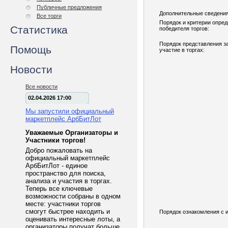
Публичные предложения
Дополнительные сведения
Все торги
Порядок и критерии опре
Статистика
победителя торгов:
Порядок представления з
Помощь
участие в торгах:
Новости
Все новости
02.04.2026 17:00
Мы запустили официальный
маркетплейс АрбБитЛот
Уважаемые Организаторы и
Участники торгов!
Добро пожаловать на
официальный маркетплейс
АрбБитЛот - единое
пространство для поиска,
анализа и участия в торгах.
Теперь все ключевые
возможности собраны в одном
месте: участники торгов
смогут быстрее находить и
Порядок ознакомления с 
оценивать интересные лоты, а
организаторы получат больше