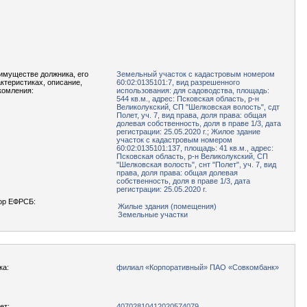
имуществе должника, его
Земельный участок с кадастровым номером
актеристиках, описание,
60:02:0135101:7, вид разрешенного
комления:
использования: для садоводства, площадь:
544 кв.м., адрес: Псковская область, р-н
Великолукский, СП "Шелковская волость", сдт
Полет, уч. 7, вид права, доля права: общая
долевая собственность, доля в праве 1/3, дата
регистрации: 25.05.2020 г.; Жилое здание
участок с кадастровым номером
60:02:0135101:137, площадь: 41 кв.м., адрес:
Псковская область, р-н Великолукский, СП
"Шелковская волость", снт "Полет", уч. 7, вид
права, доля права: общая долевая
собственность, доля в праве 1/3, дата
регистрации: 25.05.2020 г.
ор ЕФРСБ:
Жилые здания (помещения)
Земельные участки
ка:
филиал «Корпоративный» ПАО «Совкомбанк»
ет:
40702810412020574079