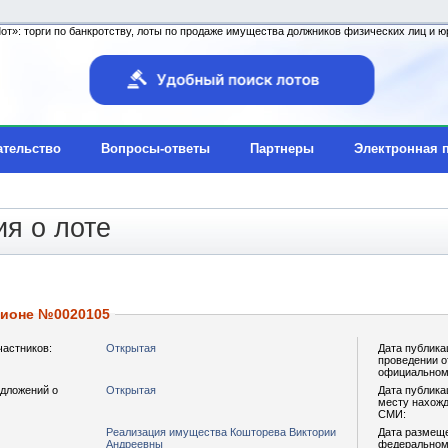
т»: торги по банкротству, лоты по продаже имущества должников физических лиц и юр
ательство
Вопросы-ответы
Партнеры
Электронная 
я о лоте
ционе №0020105
частников:
Открытая
Дата публика
проведении о
официальном
дложений о
Открытая
Дата публика
месту нахожд
СМИ:
Реализация имущества Кошторева Виктории
Дата размещ
Андреевны
федеральном 