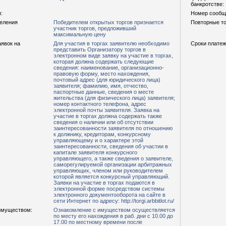
банкротстве:
:
Номер сообщ
деления
Победителем открытых торгов признается
Повторные то
участник торгов, предложивший
максимальную цену
аявок на
Для участия в торгах заявителю необходимо
Сроки платеж
представить Организатору торгов в
электронном виде заявку на участие в торгах,
которая должна содержать следующие
сведения: наименование, организационно-
правовую форму, место нахождения,
почтовый адрес (для юридического лица)
заявителя; фамилию, имя, отчество,
паспортные данные, сведения о месте
жительства (для физического лица) заявителя;
номер контактного телефона, адрес
электронной почты заявителя. Заявка на
участие в торгах должна содержать также
сведения о наличии или об отсутствии
заинтересованности заявителя по отношению
к должнику, кредиторам, конкурсному
управляющему и о характере этой
заинтересованности, сведения об участии в
капитале заявителя конкурсного
управляющего, а также сведения о заявителе,
саморегулируемой организации арбитражных
управляющих, членом или руководителем
которой является конкурсный управляющий.
Заявки на участие в торгах подаются в
электронной форме посредством системы
электронного документооборота на сайте в
сети Интернет по адресу: http://torgi.arbbitlot.ru/
имуществом:
Ознакомление с имуществом осуществляется
по месту его нахождения в раб. дни с 10.00 до
17.00 по местному времени после