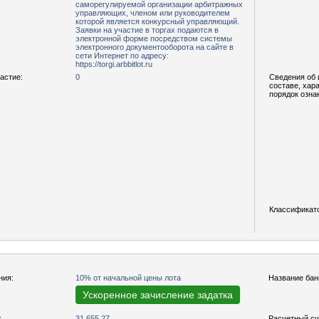
саморегулируемой организации арбитражных
управляющих, членом или руководителем
которой является конкурсный управляющий.
Заявки на участие в торгах подаются в
электронной форме посредством системы
электронного документооборота на сайте в
сети Интернет по адресу:
https://torgi.arbbitlot.ru
астие:
0
Сведения об 
составе, хар
порядок озна
Классификат
ния:
10% от начальной цены лота
Название бан
Ускоренное зачисление задатка
:
31 655,27
Расчетный сч