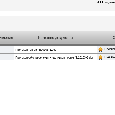
ИНН получат
упления
Название документа
Подпис
Протокол торгов №20103-1.doc
Подпис
Протокол об определении участников торгов №20103-1.doc
 имущества должников физических лиц и юридических лиц на онлайн-аукционах. Органи