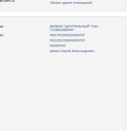
ор ЕФРСБ:
Жилые здания (помещения)
ка:
ФИЛИАЛ "ЦЕНТРАЛЬНЫЙ" ПАО
"СОВКОМБАНК"
ет:
40817810450204268747
30101810150040000763
045004763
Шикин Сергей Александрович