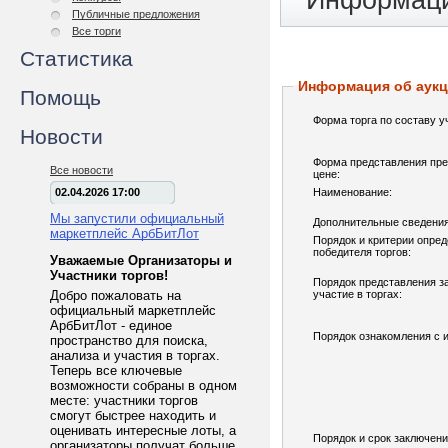
Информаци
Публичные предложения
Все торги
Статистика
Информация об аук
Помощь
Форма торга по составу у
Новости
Форма представления пре
Все новости
цене:
02.04.2026 17:00
Наименование:
Мы запустили официальный
Дополнительные сведения
маркетплейс АрбБитЛот
Порядок и критерии опре
победителя торгов:
Уважаемые Организаторы и
Участники торгов!
Порядок представления з
Добро пожаловать на
участие в торгах:
официальный маркетплейс
АрбБитЛот - единое
Порядок ознакомления с 
пространство для поиска,
анализа и участия в торгах.
Теперь все ключевые
возможности собраны в одном
месте: участники торгов
смогут быстрее находить и
оценивать интересные лоты, а
Порядок и срок заключени
организаторы получат больше