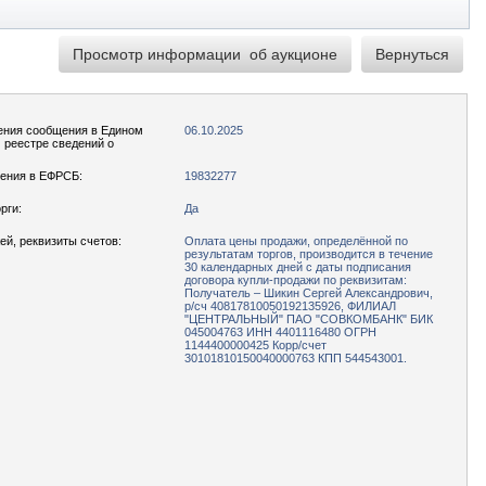
ения сообщения в Едином
06.10.2025
реестре сведений о
ения в ЕФРСБ:
19832277
рги:
Да
ей, реквизиты счетов:
Оплата цены продажи, определённой по
результатам торгов, производится в течение
30 календарных дней с даты подписания
договора купли-продажи по реквизитам:
Получатель – Шикин Сергей Александрович,
р/сч 40817810050192135926, ФИЛИАЛ
"ЦЕНТРАЛЬНЫЙ" ПАО "СОВКОМБАНК" БИК
045004763 ИНН 4401116480 ОГРН
1144400000425 Корр/счет
30101810150040000763 КПП 544543001.