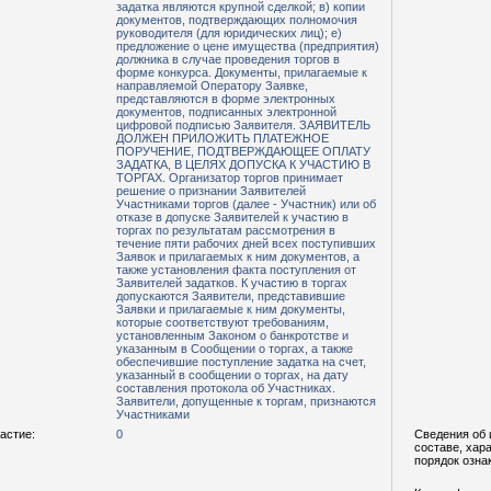
задатка являются крупной сделкой; в) копии
документов, подтверждающих полномочия
руководителя (для юридических лиц); е)
предложение о цене имущества (предприятия)
должника в случае проведения торгов в
форме конкурса. Документы, прилагаемые к
направляемой Оператору Заявке,
представляются в форме электронных
документов, подписанных электронной
цифровой подписью Заявителя. ЗАЯВИТЕЛЬ
ДОЛЖЕН ПРИЛОЖИТЬ ПЛАТЕЖНОЕ
ПОРУЧЕНИЕ, ПОДТВЕРЖДАЮЩЕЕ ОПЛАТУ
ЗАДАТКА, В ЦЕЛЯХ ДОПУСКА К УЧАСТИЮ В
ТОРГАХ. Организатор торгов принимает
решение о признании Заявителей
Участниками торгов (далее - Участник) или об
отказе в допуске Заявителей к участию в
торгах по результатам рассмотрения в
течение пяти рабочих дней всех поступивших
Заявок и прилагаемых к ним документов, а
также установления факта поступления от
Заявителей задатков. К участию в торгах
допускаются Заявители, представившие
Заявки и прилагаемые к ним документы,
которые соответствуют требованиям,
установленным Законом о банкротстве и
указанным в Сообщении о торгах, а также
обеспечившие поступление задатка на счет,
указанный в сообщении о торгах, на дату
составления протокола об Участниках.
Заявители, допущенные к торгам, признаются
Участниками
астие:
0
Сведения об 
составе, хар
порядок озна