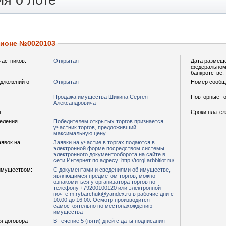
я о лоте
ционе №0020103
частников:
Открытая
Дата размещ
федеральном 
банкротстве:
дложений о
Открытая
Номер сообщ
Продажа имущества Шикина Сергея
Повторные то
Александровича
:
Сроки платеж
деления
Победителем открытых торгов признается
участник торгов, предложивший
максимальную цену
аявок на
Заявки на участие в торгах подаются в
электронной форме посредством системы
электронного документооборота на сайте в
сети Интернет по адресу: http://torgi.arbbitlot.ru/
имуществом:
С документами и сведениями об имуществе,
являющимся предметом торгов, можно
ознакомиться у организатора торгов по
телефону +79200100120 или электронной
почте m.rybarchuk@yandex.ru в рабочие дни с
10:00 до 16:00. Осмотр производится
самостоятельно по местонахождению
имущества
я договора
В течение 5 (пяти) дней с даты подписания