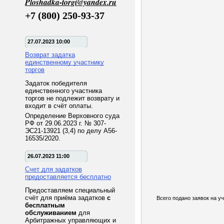
Ploshadka-torgi@yandex.ru
+7 (800) 250-93-37
27.07.2023 10:00
Возврат задатка
единственному участнику
торгов
Задаток победителя
единственного участника
торгов не подлежит возврату и
входит в счёт оплаты.
Определение Верховного суда
РФ от 29.06.2023 г. № 307-
ЭС21-13921 (3,4) по делу А56-
16535/2020.
26.07.2023 11:00
Счет для задатков
предоставляется бесплатно
Предоставляем специальный
счёт для приёма задатков
с
Всего подано заявок на уч
бесплатным
обслуживанием
для
Арбитражных управляющих и