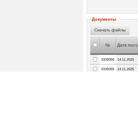
Документы
№
Дата пост
0339356
14.11.2025
0339355
14.11.2025
Электронная торговая площадка «АРБбитЛот»: торги по банкротству, лоты по продаже