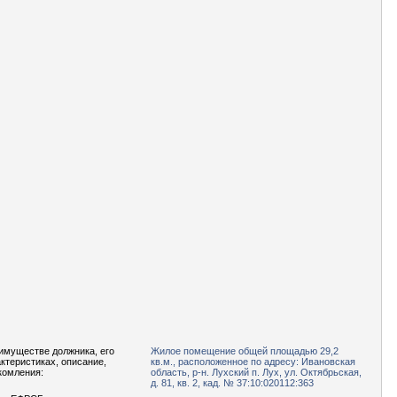
имуществе должника, его
Жилое помещение общей площадью 29,2
актеристиках, описание,
кв.м., расположенное по адресу: Ивановская
комления:
область, р-н. Лухский п. Лух, ул. Октябрьская,
д. 81, кв. 2, кад. № 37:10:020112:363