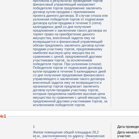
протокола о результатах проведения торгов
финансовый управляющий направляет
победителю торгов предложение заключить
договор купли-продажи с приложением
проекта данного договора. В случае отказа или
уклонения победителя торгов от подписания
договора купли-продажи в течение 5 (пяти)
календарных дней со дня получения
предложения о заключении такого договора он
теряет право на приобретение данного
имущества, внесённый задаток ему не
возвращается и финансовый управляющий
обязан предложить заключить договор купли-
продажи участнику торгов, предложившему
наиболее высокую цену имущества по
сравнению с ценой, предложенной другими
участниками торгов, за исключением
победителя торгов. При уклонении (отказе)
Победителя торгов от подписания договора
купли-продажи в течение 5 календарных дней
со дня получения предложения финансового
управляющего о заключении такого договора
внесенный задаток ему не возвращается и
организатор торгов предлагает заключить
договор купли-продажи участнику торгов,
которым предложена наиболее высокая цена
имущества по сравнению с ценой имущества,
предложенной другими участниками торгов, за
исключением победителя торгов.
 №1
1
Дата проведе
Жилое помещение общей площадью 29,2
Дата начала 
кв.м., расположенное по адресу: Ивановская
участие: