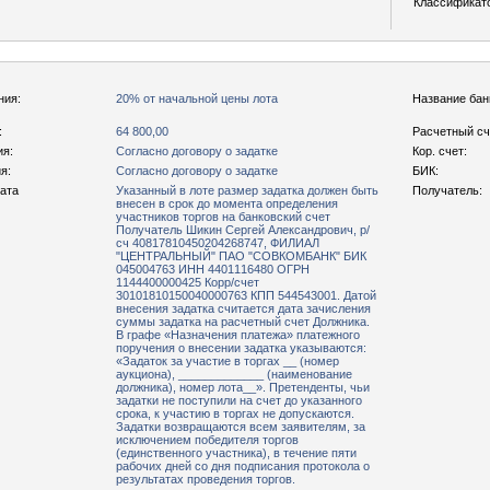
Классификат
ния:
20% от начальной цены лота
Название бан
:
64 800,00
Расчетный сч
ия:
Согласно договору о задатке
Кор. счет:
я:
Согласно договору о задатке
БИК:
рата
Указанный в лоте размер задатка должен быть
Получатель:
внесен в срок до момента определения
участников торгов на банковский счет
Получатель Шикин Сергей Александрович, р/
сч 40817810450204268747, ФИЛИАЛ
"ЦЕНТРАЛЬНЫЙ" ПАО "СОВКОМБАНК" БИК
045004763 ИНН 4401116480 ОГРН
1144400000425 Корр/счет
30101810150040000763 КПП 544543001. Датой
внесения задатка считается дата зачисления
суммы задатка на расчетный счет Должника.
В графе «Назначения платежа» платежного
поручения о внесении задатка указываются:
«Задаток за участие в торгах __ (номер
аукциона), _____________ (наименование
должника), номер лота__». Претенденты, чьи
задатки не поступили на счет до указанного
срока, к участию в торгах не допускаются.
Задатки возвращаются всем заявителям, за
исключением победителя торгов
(единственного участника), в течение пяти
рабочих дней со дня подписания протокола о
результатах проведения торгов.