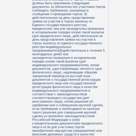
должны быть приложены следующие
документы: а) обязательство участника торгов
соблюдать требования, указанные в
сообщении о проведении торгов; б)
действительную на день представления
заявки на участия в торгах выписку из
Единого государственного реестра
юридических лиц или засвидетельствованную
в нотариальном порядке копию такой выписки
(для юридического лица), действительную на
день представления заявки на участие в
торгах выписку из единого государственного
реестра индивидуальных
предпринимателей(действительна в течение 5
календарных дней) или
засвидетельствованную в нотариальном
порядке копию такой выписки (для
индивидуального предпринимателя), копии
документов, удостоверяющих личность (для
физического лица), надлежащим образом
заверенный перевод на русский язык
документов о государственной регистрации
юридического лица или государственной
регистрации физического лица в качестве
индивидуального предпринимателя в
соответствии с законодательством
соответствующего государства (для
иностранного лица), копию решения об
одобрении или о совершении крупной сделки,
если требование о необходимости наличия
такого решения для совершения крупной
сделки установлено законодательством
Российской Федерации и (или)
учредительными документами юридического
лица и если для участника торгов
приобретение имущества (предприятия) или
внесение денежных средств в качестве