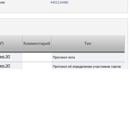
еля:
4401116480
ЭП
Комментарий
Тип
ано ЭП
Протокол лота
ано ЭП
Протокол об определении участников торгов
зация торгов по банкротству и закупок.
Разработано на платформе iTender компании Fogsoft (ФогСофт)