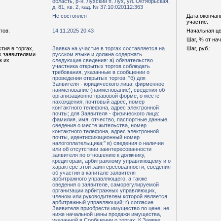
область, р-н. Лухский п. Лух, ул. Октябрьская,
д. 81, кв. 2, кад. № 37:10:020112:363
Не состоялся
Дата окончан
участие:
тов:
14.11.2025 20:43
Начальная цен
Шаг, % от на
тия в торгах,
Заявка на участие в торгах составляется на
Шаг, руб.:
х заявителями
русском языке и должна содержать
к их
следующие сведения: а) обязательство
участника открытых торгов соблюдать
требования, указанные в сообщении о
проведении открытых торгов; "б) для
Заявителя - юридического лица: фирменное
наименование (наименование), сведения об
организационно-правовой форме, о месте
нахождения, почтовый адрес, номер
контактного телефона, адрес электронной
почты; для Заявителя - физического лица:
фамилия, имя, отчество, паспортные данные,
сведения о месте жительства, номер
контактного телефона, адрес электронной
почты, идентификационный номер
налогоплательщика;" в) сведения о наличии
или об отсутствии заинтересованности
заявителя по отношению к должнику,
кредиторам, арбитражному управляющему и о
характере этой заинтересованности, сведения
об участии в капитале заявителя
арбитражного управляющего, а также
сведения о заявителе, саморегулируемой
организации арбитражных управляющих,
членом или руководителем которой является
арбитражный управляющий; г) согласие
Заявителя приобрести имущество по цене, не
ниже начальной цены продажи имущества,
указанной в Сообщении о торгах; К Заявке