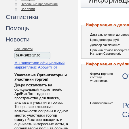
Информаци
Публичные предложения
Все торги
Статистика
Информация о догов
Помощь
Дата заключения договора
Новости
Цена договора, pуб.:
Договор заключен с:
Все новости
Причина отказа победител
Наталия Сергеевна):
02.04.2026 17:00
Мы запустили официальный
Информация о публ
маркетплейс АрбБитЛот
Форма торга по
О
Уважаемые Организаторы и
составу
Участники торгов!
участников:
Добро пожаловать на
официальный маркетплейс
АрбБитЛот - единое
пространство для поиска,
анализа и участия в торгах.
Наименование:
Р
Теперь все ключевые
возможности собраны в одном
С
месте: участники торгов
смогут быстрее находить и
оценивать интересные лоты, а
организаторы получат больше