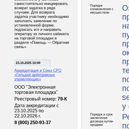
самостоятельно инициировать
Порядок
О
возврат задатка в ряде
ознакомления с
случаев. Для возврата
имуществом:
п
задатка участнику необходимо
заполнить заявление по
н
установленной форме,
подписать его и направить
п
оператору из личного кабинета
на торговой площадке в
п
разделе «Помощь — Обратная
связь».
о
п
23.10.2025 10:00
т
Аккредитация в Союз СРО
«Гильдия арбитражных
п
управляющих»
п
ООО "Электронная
торговая площадка"
s
Реестровый номер:
79-К
у
Дата аккредитации с
23.10.2025 по
Порядок и срок
Р
22.10.2026 г.
заключения
договора купли-
8 (800) 250-93-37
п
продажи: