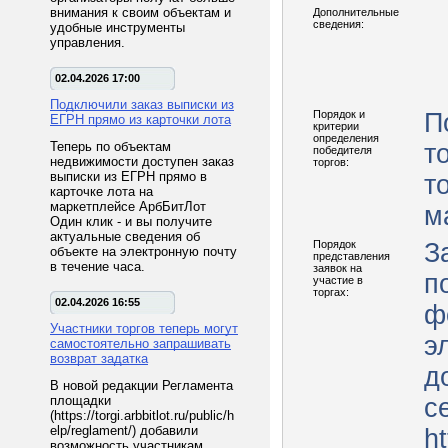
внимания к своим объектам и
Дополнительные
сведения:
удобные инструменты
управления.
02.04.2026 17:00
Подключили заказ выписки из
Порядок и
П
ЕГРН прямо из карточки лота
критерии
определения
Теперь по объектам
т
победителя
недвижимости доступен заказ
торгов:
выписки из ЕГРН прямо в
т
карточке лота на
маркетплейсе АрбБитЛот
м
Один клик - и вы получите
актуальные сведения об
Порядок
З
объекте на электронную почту
представления
в течение часа.
заявок на
п
участие в
торгах:
02.04.2026 16:55
ф
Участники торгов теперь могут
э
самостоятельно запрашивать
возврат задатка
д
В новой редакции Регламента
площадки
с
(https://torgi.arbbitlot.ru/public/h
elp/reglament/) добавили
ht
возможность участникам