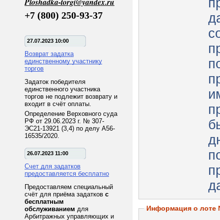
п
Ploshadka-torgi@yandex.ru
+7 (800) 250-93-37
д
с
27.07.2023 10:00
п
Возврат задатка
п
единственному участнику
торгов
п
Задаток победителя
единственного участника
и
торгов не подлежит возврату и
входит в счёт оплаты.
п
Определение Верховного суда
РФ от 29.06.2023 г. № 307-
б
ЭС21-13921 (3,4) по делу А56-
16535/2020.
д
п
26.07.2023 11:00
Счет для задатков
п
предоставляется бесплатно
д
Предоставляем специальный
счёт для приёма задатков
с
бесплатным
Информация о лоте
обслуживанием
для
Арбитражных управляющих и