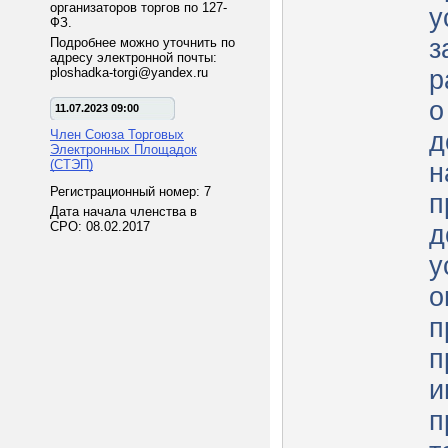
организаторов торгов по 127-
у
ФЗ.
з
Подробнее можно уточнить по
адресу электронной почты:
ploshadka-torgi@yandex.ru
р
о
11.07.2023 09:00
Член Союза Торговых
д
Электронных Площадок
(СТЭП)
н
Регистрационный номер: 7
п
Дата начала членства в
СРО: 08.02.2017
д
у
о
п
п
и
п