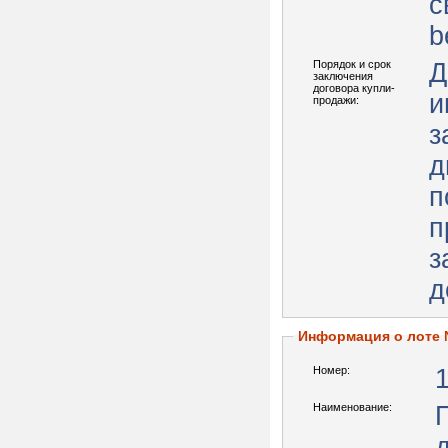
с
b
Порядок и срок
Д
заключения
договора купли-
и
продажи:
з
д
п
п
з
д
Информация о лоте
Номер:
Наименование: