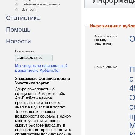
Информаци
Публичные предложения
Все торги
Статистика
Информация о публ
Помощь
Форма торга по
О
Новости
составу
участников:
Все новости
02.04.2026 17:00
Мы запустили официальный
Наименование:
П
маркетплейс АрбБитЛот
с
Уважаемые Организаторы и
Участники торгов!
4
Добро пожаловать на
официальный маркетплейс
О
АрбБитЛот - единое
пространство для поиска,
с
анализа и участия в торгах.
Теперь все ключевые
п
возможности собраны в одном
месте: участники торгов
М
смогут быстрее находить и
оценивать интересные лоты, а
организаторы получат больше