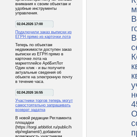
К
внимания к своим объектам и
м
удобные инструменты
управления.
В
02.04.2026 17:00
г
Подключили заказ выписки из
В
ЕГРН прямо из карточки лота
Теперь по объектам
с
недвижимости доступен заказ
выписки из ЕГРН прямо в
К
карточке лота на
маркетплейсе АрбБитЛот
к
Один клик - и вы получите
актуальные сведения об
кв.
объекте на электронную почту
в течение часа.
у
н
02.04.2026 16:55
Участники торгов теперь могут
4
самостоятельно запрашивать
возврат задатка
О
В новой редакции Регламента
с
площадки
(https://torgi.arbbitlot.ru/public/h
п
elp/reglament/) добавили
возможность участникам