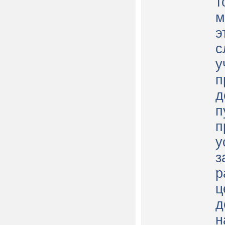
т
м
э
с
у
п
д
п
п
у
з
р
ц
д
н