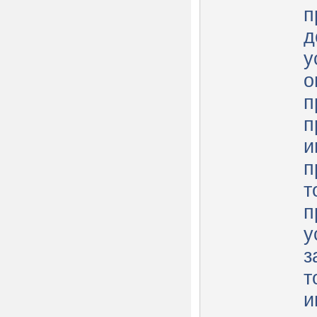
п
д
у
о
п
п
и
п
т
п
у
з
т
и