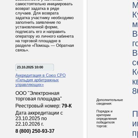
М
самостоятельно инициировать
возврат задатка в ряде
К
случаев. Для возврата
задатка участнику необходимо
м
заполнить заявление по
установленной форме,
подписать его и направить
В
оператору из личного кабинета
на торговой площадке в
г
разделе «Помощь — Обратная
связь».
В
с
23.10.2025 10:00
К
Аккредитация в Союз СРО
кв
«Гильдия арбитражных
управляющих»
8
ООО "Электронная
торговая площадка"
Дополнительные
сведения:
Реестровый номер:
79-К
Порядок и
П
Дата аккредитации с
критерии
23.10.2025 по
определения
и
победителя
22.10.2026 г.
торгов:
8 (800) 250-93-37
п