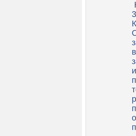
з
з
п
т
р
о
п