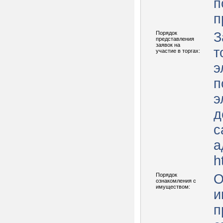
п
п
Порядок
З
представления
заявок на
т
участие в торгах:
э
п
э
д
с
а
h
Порядок
О
ознакомления с
имуществом:
и
п