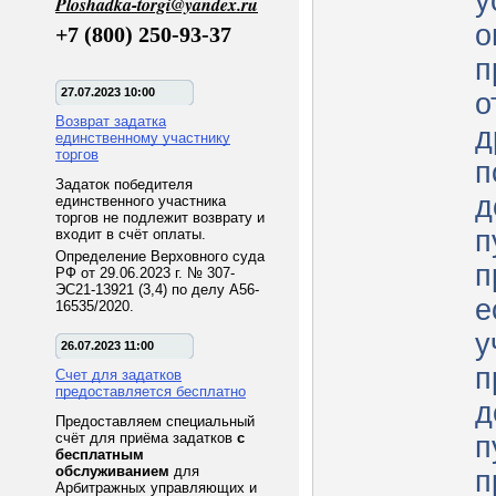
у
Ploshadka-torgi@yandex.ru
о
+7 (800) 250-93-37
п
27.07.2023 10:00
о
Возврат задатка
д
единственному участнику
торгов
п
Задаток победителя
д
единственного участника
торгов не подлежит возврату и
п
входит в счёт оплаты.
Определение Верховного суда
пр
РФ от 29.06.2023 г. № 307-
ЭС21-13921 (3,4) по делу А56-
е
16535/2020.
у
26.07.2023 11:00
п
Счет для задатков
предоставляется бесплатно
д
Предоставляем специальный
счёт для приёма задатков
с
п
бесплатным
обслуживанием
для
п
Арбитражных управляющих и