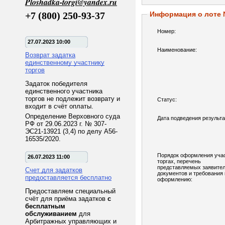
Ploshadka-torgi@yandex.ru
+7 (800) 250-93-37
Информация о лоте
Номер:
27.07.2023 10:00
Наименование:
Возврат задатка
единственному участнику
торгов
Задаток победителя
единственного участника
торгов не подлежит возврату и
Статус:
входит в счёт оплаты.
Определение Верховного суда
Дата подведения результа
РФ от 29.06.2023 г. № 307-
ЭС21-13921 (3,4) по делу А56-
16535/2020.
Порядок оформления учас
26.07.2023 11:00
торгах, перечень
представляемых заявите
Счет для задатков
документов и требования 
предоставляется бесплатно
оформлению:
Предоставляем специальный
счёт для приёма задатков
с
бесплатным
обслуживанием
для
Арбитражных управляющих и