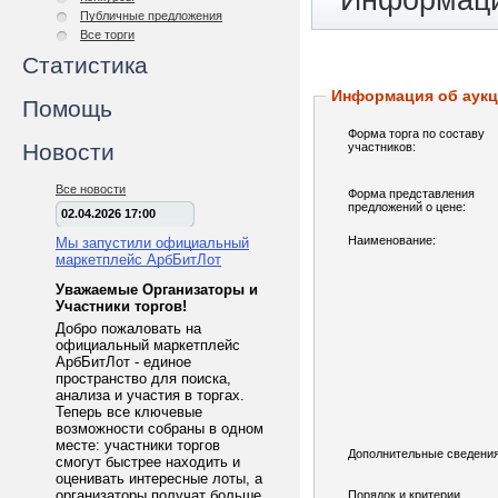
Информаци
Публичные предложения
Все торги
Статистика
Информация об аук
Помощь
Форма торга по составу
Новости
участников:
Все новости
Форма представления
предложений о цене:
02.04.2026 17:00
Наименование:
Мы запустили официальный
маркетплейс АрбБитЛот
Уважаемые Организаторы и
Участники торгов!
Добро пожаловать на
официальный маркетплейс
АрбБитЛот - единое
пространство для поиска,
анализа и участия в торгах.
Теперь все ключевые
возможности собраны в одном
месте: участники торгов
Дополнительные сведения
смогут быстрее находить и
оценивать интересные лоты, а
организаторы получат больше
Порядок и критерии