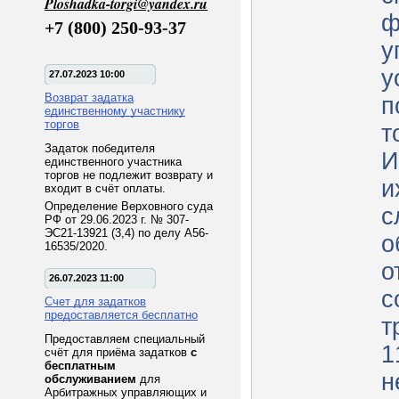
Ploshadka-torgi@yandex.ru
ф
+7 (800) 250-93-37
у
у
27.07.2023 10:00
Возврат задатка
п
единственному участнику
торгов
т
Задаток победителя
И
единственного участника
торгов не подлежит возврату и
и
входит в счёт оплаты.
Определение Верховного суда
с
РФ от 29.06.2023 г. № 307-
ЭС21-13921 (3,4) по делу А56-
о
16535/2020.
о
26.07.2023 11:00
с
Счет для задатков
предоставляется бесплатно
т
Предоставляем специальный
1
счёт для приёма задатков
с
бесплатным
н
обслуживанием
для
Арбитражных управляющих и