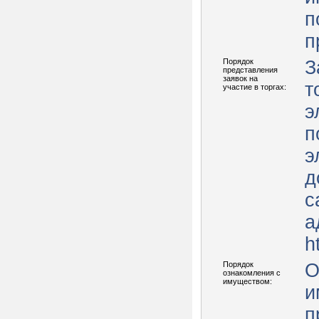
п
п
Порядок
З
представления
заявок на
т
участие в торгах:
э
п
э
д
с
а
h
Порядок
О
ознакомления с
имуществом:
и
п