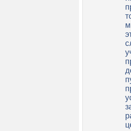
п
т
м
э
с
у
п
д
п
п
у
з
р
ц