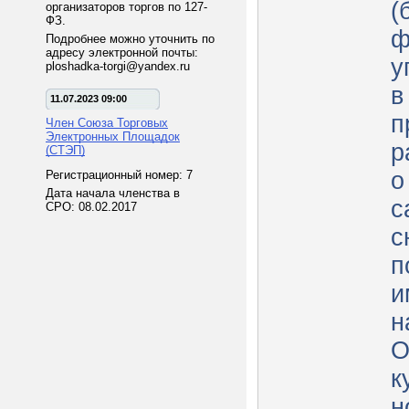
(
организаторов торгов по 127-
ФЗ.
ф
Подробнее можно уточнить по
адресу электронной почты:
у
ploshadka-torgi@yandex.ru
в
11.07.2023 09:00
п
Член Союза Торговых
Электронных Площадок
р
(СТЭП)
о
Регистрационный номер: 7
Дата начала членства в
с
СРО: 08.02.2017
сн
п
и
н
О
к
н