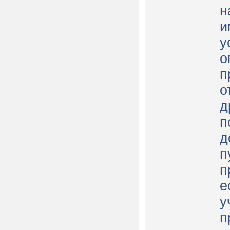
н
и
у
о
п
о
д
п
д
п
пр
е
у
п