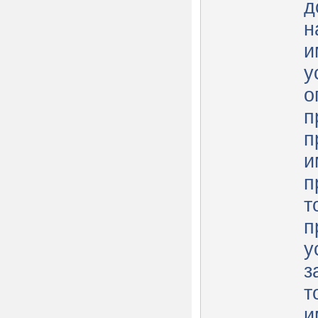
д
н
и
у
о
п
п
и
п
т
п
у
з
т
и