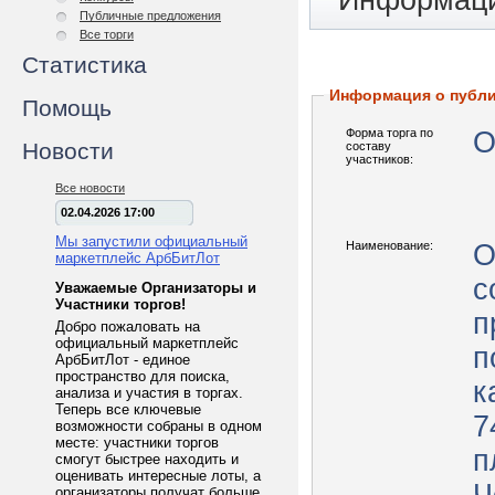
Информаци
Публичные предложения
Все торги
Статистика
Информация о публ
Помощь
Форма торга по
О
Новости
составу
участников:
Все новости
02.04.2026 17:00
Мы запустили официальный
Наименование:
О
маркетплейс АрбБитЛот
с
Уважаемые Организаторы и
Участники торгов!
п
Добро пожаловать на
официальный маркетплейс
п
АрбБитЛот - единое
пространство для поиска,
к
анализа и участия в торгах.
Теперь все ключевые
7
возможности собраны в одном
месте: участники торгов
п
смогут быстрее находить и
оценивать интересные лоты, а
организаторы получат больше