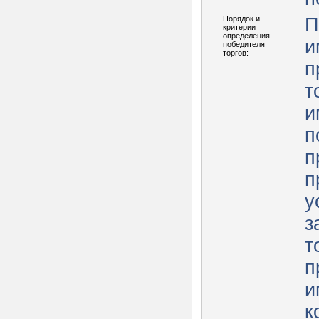
Порядок и
П
критерии
определения
и
победителя
торгов:
п
т
и
п
п
п
у
з
т
п
и
к