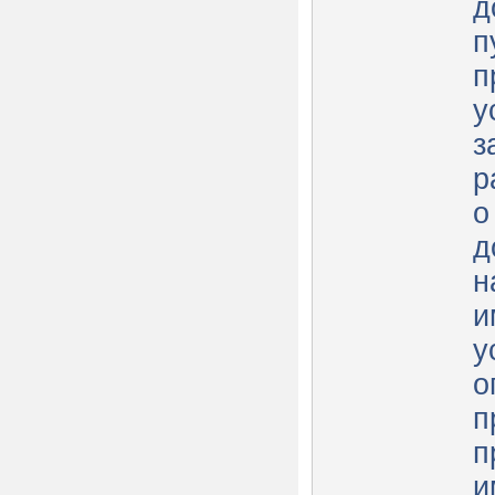
д
п
п
у
з
р
о
д
н
и
у
о
п
п
и