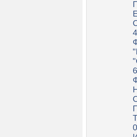
П
С
Т