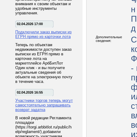
Ч
внимания к своим объектам и
н
удобные инструменты
управления.
П
02.04.2026 17:00
д
Подключили заказ выписки из
ЕГРН прямо из карточки лота
Дополнительные
С
сведения:
Теперь по объектам
к
недвижимости доступен заказ
выписки из ЕГРН прямо в
Ф
карточке лота на
маркетплейсе АрбБитЛот
-
Один клик - и вы получите
актуальные сведения об
п
объекте на электронную почту
в течение часа.
ф
02.04.2026 16:55
и
Участники торгов теперь могут
с
самостоятельно запрашивать
возврат задатка
в
В новой редакции Регламента
площадки
в
(https://torgi.arbbitlot.ru/public/h
elp/reglament/) добавили
и
возможность участникам