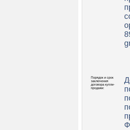
п
с
о
8
g
Порядок и срок
Д
заключения
договора купли-
п
продажи:
п
п
п
Ф