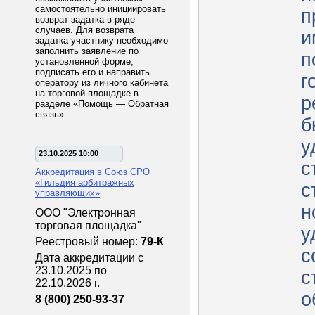
самостоятельно инициировать
п
возврат задатка в ряде
случаев. Для возврата
и
задатка участнику необходимо
заполнить заявление по
п
установленной форме,
подписать его и направить
г
оператору из личного кабинета
на торговой площадке в
р
разделе «Помощь — Обратная
связь».
б
у
23.10.2025 10:00
с
Аккредитация в Союз СРО
«Гильдия арбитражных
ст
управляющих»
н
ООО "Электронная
торговая площадка"
у
Реестровый номер:
79-К
с
Дата аккредитации с
23.10.2025 по
с
22.10.2026 г.
о
8 (800) 250-93-37