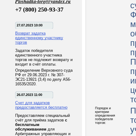
Ploshadka-torgi@yandex.ru
с
+7 (800) 250-93-37
Ф
м
27.07.2023 10:00
о
Возврат задатка
единственному участнику
п
торгов
п
Задаток победителя
единственного участника
торгов не подлежит возврату и
П
входит в счёт оплаты.
п
Определение Верховного суда
РФ от 29.06.2023 г. № 307-
и
ЭС21-13921 (3,4) по делу А56-
16535/2020.
ц
26.07.2023 11:00
т
Счет для задатков
предоставляется бесплатно
Порядок и
П
критерии
Предоставляем специальный
определения
т
победителя
счёт для приёма задатков
с
торгов:
бесплатным
у
обслуживанием
для
Арбитражных управляющих и