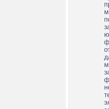
п
м
п
з
ю
ф
о
д
м
з
ф
н
т
э