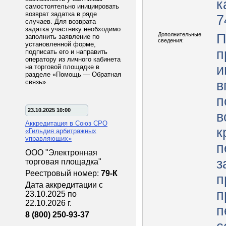
к
самостоятельно инициировать
возврат задатка в ряде
7
случаев. Для возврата
задатка участнику необходимо
Дополнительные
П
заполнить заявление по
сведения:
установленной форме,
п
подписать его и направить
оператору из личного кабинета
и
на торговой площадке в
разделе «Помощь — Обратная
связь».
в
п
23.10.2025 10:00
в
Аккредитация в Союз СРО
к
«Гильдия арбитражных
управляющих»
п
ООО "Электронная
з
торговая площадка"
Реестровый номер:
79-К
п
Дата аккредитации с
п
23.10.2025 по
22.10.2026 г.
п
8 (800) 250-93-37