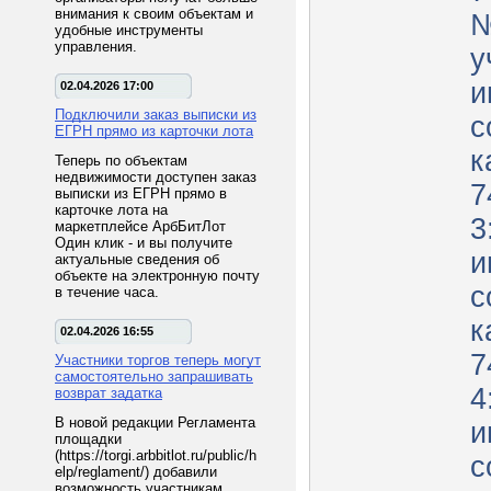
внимания к своим объектам и
№
удобные инструменты
управления.
у
и
02.04.2026 17:00
Подключили заказ выписки из
с
ЕГРН прямо из карточки лота
к
Теперь по объектам
недвижимости доступен заказ
7
выписки из ЕГРН прямо в
карточке лота на
3
маркетплейсе АрбБитЛот
Один клик - и вы получите
и
актуальные сведения об
объекте на электронную почту
с
в течение часа.
к
02.04.2026 16:55
7
Участники торгов теперь могут
самостоятельно запрашивать
4
возврат задатка
В новой редакции Регламента
и
площадки
(https://torgi.arbbitlot.ru/public/h
с
elp/reglament/) добавили
возможность участникам