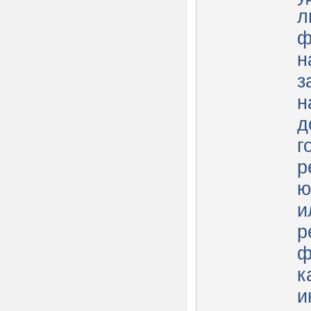
л
ф
н
з
н
д
г
р
ю
и
р
ф
к
и