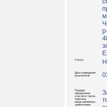
с
п
м
Ч
р
4
з
Е
Статус:
Н
Дата подведения
0
результатов:
Порядок
З
оформления
участия в торгах,
т
перечень
представляемых
заявителями