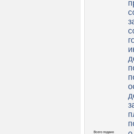
п
с
з
с
г
и
д
п
п
о
д
з
п
п
Всего подано