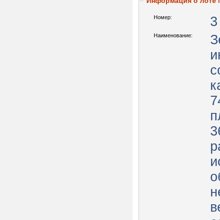
Информация о лоте
Номер:
3
Наименование:
З
и
с
к
7
п
3
р
и
о
н
в