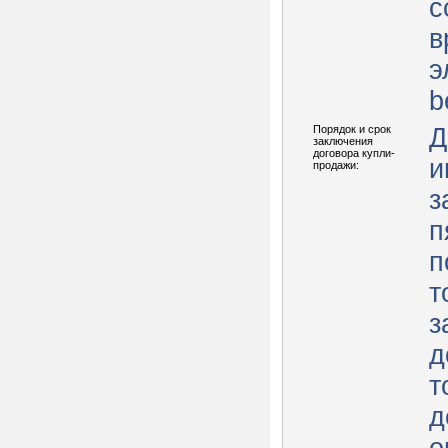
с
в
э
b
Порядок и срок
Д
заключения
договора купли-
и
продажи:
з
п
п
т
з
д
т
д