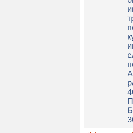
о
и
т
п
к
и
с
п
А
р
4
П
Б
3