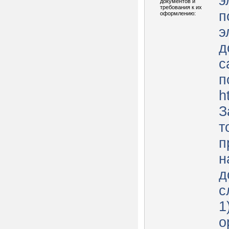
э
документов и
требования к их
п
оформлению:
э
д
с
п
h
З
т
п
н
д
с
1
о