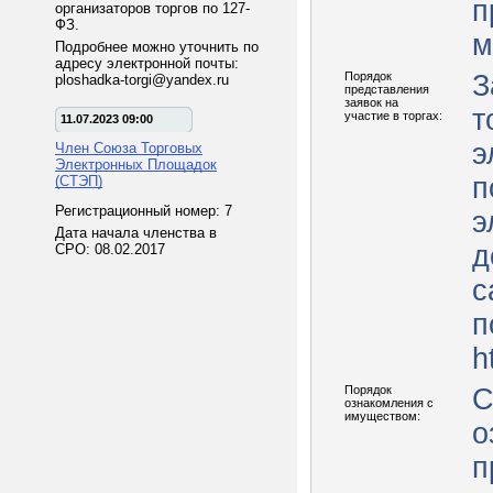
п
организаторов торгов по 127-
ФЗ.
м
Подробнее можно уточнить по
адресу электронной почты:
Порядок
З
ploshadka-torgi@yandex.ru
представления
заявок на
т
участие в торгах:
11.07.2023 09:00
э
Член Союза Торговых
Электронных Площадок
п
(СТЭП)
Регистрационный номер: 7
э
Дата начала членства в
д
СРО: 08.02.2017
с
п
h
Порядок
С
ознакомления с
имуществом:
о
п