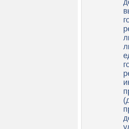
д
в
г
р
л
л
е
г
р
и
п
(
п
д
у