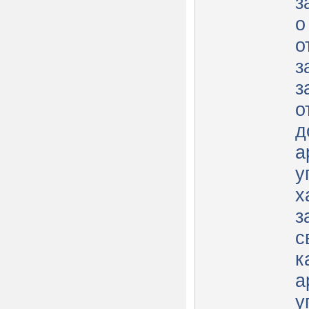
з
о
о
з
з
о
д
а
у
х
з
с
к
а
у