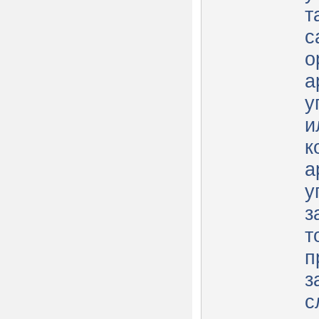
т
с
о
а
у
и
к
а
у
з
т
п
з
с