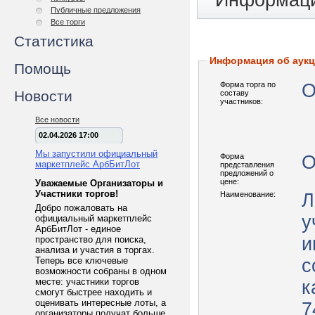
Информаци
Публичные предложения
Все торги
Статистика
Информация об аук
Помощь
Форма торга по
О
Новости
составу
участников:
Все новости
02.04.2026 17:00
Мы запустили официальный
Форма
О
маркетплейс АрбБитЛот
представления
предложений о
цене:
Уважаемые Организаторы и
Участники торгов!
Наименование:
Л
Добро пожаловать на
у
официальный маркетплейс
АрбБитЛот - единое
и
пространство для поиска,
анализа и участия в торгах.
Теперь все ключевые
с
возможности собраны в одном
месте: участники торгов
к
смогут быстрее находить и
оценивать интересные лоты, а
7
организаторы получат больше