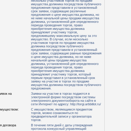
несколько участников торгов по продаже
имущества должника посредством публичного
предложения представили в установленный
срок заявки, содержащие различные
предложения о цене имущества должника, но
не ниже начальной цены продажи имущества
должника, установленной для определенного
периода проведения торгов, право
приобретения имущества должника
принадлежит участнику торгов,
предложившему максимальную цену за это
имущество. В случае, если несколько
участников торгов по продаже имущества
должника посредством публичного
предложения представили в установленный
срок заявки, содержащие равные предложения
о цене имущества должника, но не ниже
начальной цены продажи имущества
должника, установленной для определенного
периода проведения торгов, право
приобретения имущества должника
принадлежит участнику торгов, который
первым представил в установленный срок
заявку на участие в торгах по продаже
имущества должника посредством публичного
предложения.
аявок на
Заявки на участие в торгах подаются в
электронной форме посредством системы
электронного документооборота на сайте в
сети Интернет по адресу: http://torgi.arbbitlot.ru/
имуществом:
С имуществом, являющимся предметом
торгов, можно ознакомиться по
предварительной записи у организатора
торгов.
я договора
В течение пяти дней с даты утверждения
протокола конкурсный управляющий