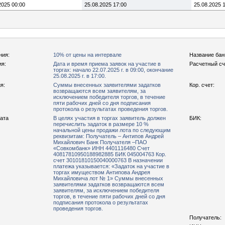
2025 00:00
25.08.2025 17:00
25.08.2025 
ния:
10% от цены на интервале
Название бан
ия:
Дата и время приема заявок на участие в
Расчетный сч
торгах: начало 22.07.2025 г. в 09:00, окончание
25.08.2025 г. в 17:00.
я:
Суммы внесенных заявителями задатков
Кор. счет:
возвращаются всем заявителям, за
исключением победителя торгов, в течение
пяти рабочих дней со дня подписания
протокола о результатах проведения торгов.
рата
В целях участия в торгах заявитель должен
БИК:
перечислить задаток в размере 10 %
начальной цены продажи лота по следующим
реквизитам: Получатель – Антипов Андрей
Михайлович Банк Получателя –ПАО
«Совкомбанк» ИНН 4401116480 Счет
40817810950188982885 БИК 045004763 Кор.
счет 30101810150040000763 В назначении
платежа указывается: «Задаток на участие в
торгах имуществом Антипова Андрея
Михайловича лот № 1» Суммы внесенных
заявителями задатков возвращаются всем
заявителям, за исключением победителя
торгов, в течение пяти рабочих дней со дня
подписания протокола о результатах
проведения торгов.
Получатель: