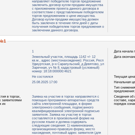
направляет победителю торгов предложение
заключить договор купли-продажи имущества
с приложением проекта данного договора в
соответствии с представленным победителем
торгов предложением о цене имущества.
Договор купли-продажи имущества должен
быть заключен в течение пяти дней с даты
получения победителем торгов предложения о
заключении данного договора.
 №1
1
Дата начала 
Земельный участок, площадь 1142 +/- 12
Дата окончан
кв.м., адрес (местонахождение): Россия, Респ
Удмуртская, р-н Сарапульский, д Девятово, ул
Заречная, уч № 8, кадастровый (условный)
номер: 18:18:000000:4621
Не состоялся
Текущая цена,
25.08.2025 17:00
Начальная цен
Тип снижения
предложения:
тия в торгах,
Заявка на участие в торгах направляется с
Сведения об 
х заявителями
помощью программно-аппаратных средств
составе, хар
к их
сайта электронной площадки, в форме
порядок озна
электронного сообщения, подписанного
квалифицированной электронной подписью
заявителя. Заявка на участие в торгах
составляется в произвольной форме на
русском языке и должна содержать
следующие сведения: 1) наименование,
организационно-правовую форму, место
нахождения, почтовый адрес заявителя (для