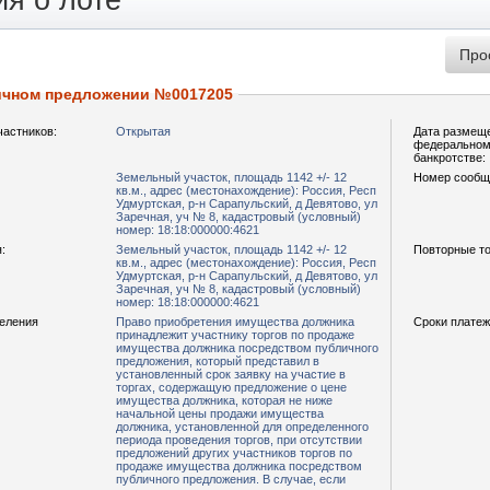
я о лоте
ичном предложении №0017205
частников:
Открытая
Дата размещ
федеральном 
банкротстве:
Земельный участок, площадь 1142 +/- 12
Номер сообщ
кв.м., адрес (местонахождение): Россия, Респ
Удмуртская, р-н Сарапульский, д Девятово, ул
Заречная, уч № 8, кадастровый (условный)
номер: 18:18:000000:4621
:
Земельный участок, площадь 1142 +/- 12
Повторные то
кв.м., адрес (местонахождение): Россия, Респ
Удмуртская, р-н Сарапульский, д Девятово, ул
Заречная, уч № 8, кадастровый (условный)
номер: 18:18:000000:4621
деления
Право приобретения имущества должника
Сроки платеж
принадлежит участнику торгов по продаже
имущества должника посредством публичного
предложения, который представил в
установленный срок заявку на участие в
торгах, содержащую предложение о цене
имущества должника, которая не ниже
начальной цены продажи имущества
должника, установленной для определенного
периода проведения торгов, при отсутствии
предложений других участников торгов по
продаже имущества должника посредством
публичного предложения. В случае, если