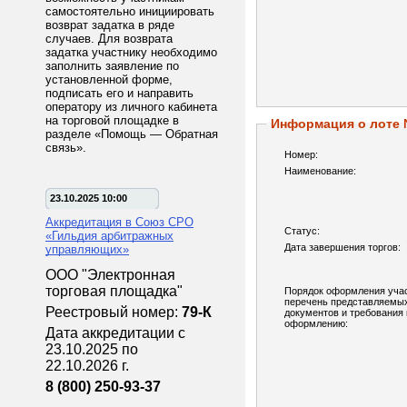
самостоятельно инициировать
возврат задатка в ряде
случаев. Для возврата
задатка участнику необходимо
заполнить заявление по
установленной форме,
подписать его и направить
оператору из личного кабинета
на торговой площадке в
Информация о лоте
разделе «Помощь — Обратная
связь».
Номер:
Наименование:
23.10.2025 10:00
Аккредитация в Союз СРО
Статус:
«Гильдия арбитражных
Дата завершения торгов:
управляющих»
ООО "Электронная
торговая площадка"
Порядок оформления учас
перечень представляемы
Реестровый номер:
79-К
документов и требования 
оформлению:
Дата аккредитации с
23.10.2025 по
22.10.2026 г.
8 (800) 250-93-37