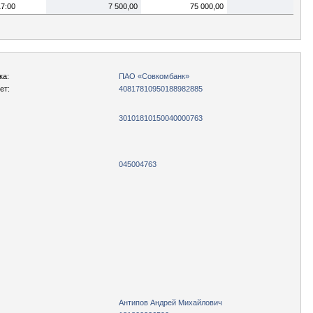
17:00
7 500,00
75 000,00
ка:
ПАО «Совкомбанк»
ет:
40817810950188982885
30101810150040000763
045004763
Антипов Андрей Михайлович