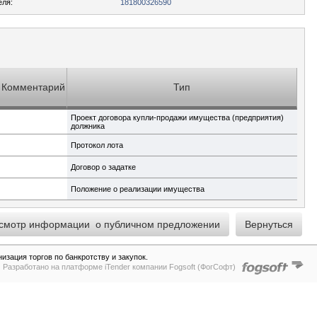
еля:
181800326590
Комментарий
Тип
Проект договора купли-продажи имущества (предприятия)
должника
Протокол лота
Договор о задатке
Положение о реализации имущества
зация торгов по банкротству и закупок.
Разработано на платформе iTender компании Fogsoft (ФогСофт)