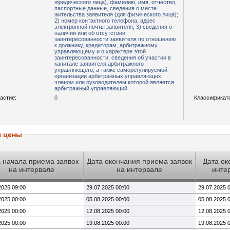
юридического лица), фамилию, имя, отчество,
паспортные данные, сведения о месте
жительства заявителя (для физического лица);
2) номер контактного телефона, адрес
электронной почты заявителя; 3) сведения о
наличии или об отсутствии
заинтересованности заявителя по отношению
к должнику, кредиторам, арбитражному
управляющему и о характере этой
заинтересованности, сведения об участии в
капитале заявителя арбитражного
управляющего, а также саморегулируемой
организации арбитражных управляющих,
членом или руководителем которой является
арбитражный управляющий.
астие:
0
Классификат
я цены
 начала приема заявок
Дата окончания приема заявок
Дата ок
на интервале
на интервале
инте
2025 09:00
29.07.2025 00:00
29.07.2025 
2025 00:00
05.08.2025 00:00
05.08.2025 
2025 00:00
12.08.2025 00:00
12.08.2025 
2025 00:00
19.08.2025 00:00
19.08.2025 