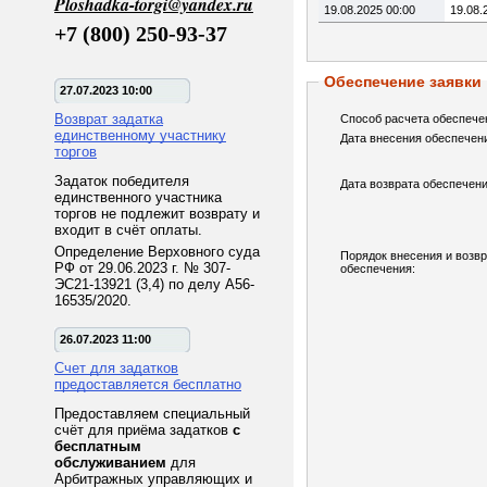
Ploshadka-torgi@yandex.ru
19.08.2025 00:00
19.08.
+7 (800) 250-93-37
Обеспечение заявки
27.07.2023 10:00
Возврат задатка
Способ расчета обеспече
единственному участнику
Дата внесения обеспечен
торгов
Задаток победителя
Дата возврата обеспечени
единственного участника
торгов не подлежит возврату и
входит в счёт оплаты.
Определение Верховного суда
Порядок внесения и возв
РФ от 29.06.2023 г. № 307-
обеспечения:
ЭС21-13921 (3,4) по делу А56-
16535/2020.
26.07.2023 11:00
Счет для задатков
предоставляется бесплатно
Предоставляем специальный
счёт для приёма задатков
с
бесплатным
обслуживанием
для
Арбитражных управляющих и