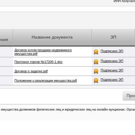
ИНН получат
Название документа
ЭП
ения
Договор купли-продажи недвижимого
Подписано ЭП
имущества.pdf
Подписано ЭП
Протокол торгов №17205-1.doc
Подписано ЭП
Договор о задатке.pdf
Подписано ЭП
Положение о реализации имущества.pdf
 имущества должников физических лиц и юридических лиц на онлайн-аукционах. Органи