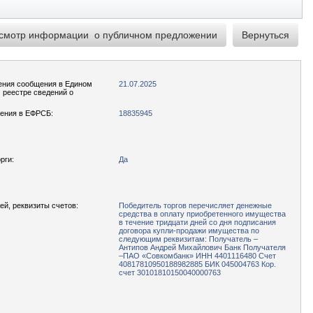
ения сообщения в Едином
21.07.2025
реестре сведений о
ения в ЕФРСБ:
18835945
рги:
Да
ей, реквизиты счетов:
Победитель торгов перечисляет денежные
средства в оплату приобретенного имущества
в течение тридцати дней со дня подписания
договора купли-продажи имущества по
следующим реквизитам: Получатель –
Антипов Андрей Михайлович Банк Получателя
–ПАО «Совкомбанк» ИНН 4401116480 Счет
40817810950188982885 БИК 045004763 Кор.
счет 30101810150040000763