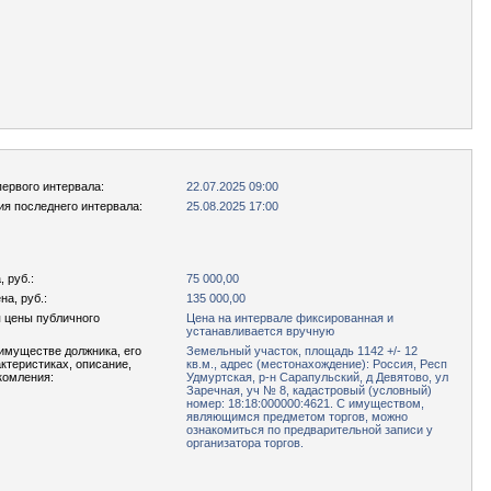
первого интервала:
22.07.2025 09:00
ия последнего интервала:
25.08.2025 17:00
 руб.:
75 000,00
а, руб.:
135 000,00
 цены публичного
Цена на интервале фиксированная и
устанавливается вручную
имуществе должника, его
Земельный участок, площадь 1142 +/- 12
актеристиках, описание,
кв.м., адрес (местонахождение): Россия, Респ
комления:
Удмуртская, р-н Сарапульский, д Девятово, ул
Заречная, уч № 8, кадастровый (условный)
номер: 18:18:000000:4621. С имуществом,
являющимся предметом торгов, можно
ознакомиться по предварительной записи у
организатора торгов.