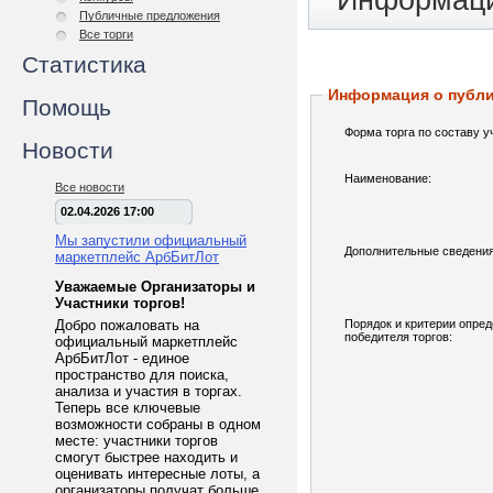
Информаци
Публичные предложения
Все торги
Статистика
Информация о публ
Помощь
Форма торга по составу у
Новости
Наименование:
Все новости
02.04.2026 17:00
Мы запустили официальный
Дополнительные сведения
маркетплейс АрбБитЛот
Уважаемые Организаторы и
Участники торгов!
Добро пожаловать на
Порядок и критерии опре
победителя торгов:
официальный маркетплейс
АрбБитЛот - единое
пространство для поиска,
анализа и участия в торгах.
Теперь все ключевые
возможности собраны в одном
месте: участники торгов
смогут быстрее находить и
оценивать интересные лоты, а
организаторы получат больше