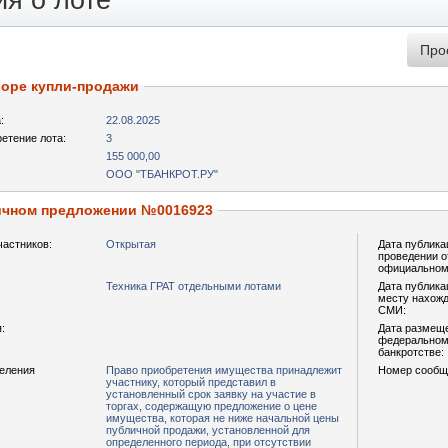
я о лоте
оре купли-продажи
:
22.08.2025
етение лота:
3
155 000,00
ООО "ТБАНКРОТ.РУ"
ичном предложении №0016923
частников:
Открытая
Дата публика
проведении о
официальном
Техника ГРАТ отдельными лотами
Дата публика
месту нахожд
СМИ:
:
Дата размещ
федеральном 
банкротстве:
деления
Право приобретения имущества принадлежит
Номер сообщ
участнику, который представил в
установленный срок заявку на участие в
торгах, содержащую предложение о цене
имущества, которая не ниже начальной цены
публичной продажи, установленной для
определенного периода, при отсутствии