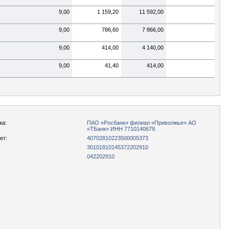
9,00
1 159,20
11 592,00
9,00
786,60
7 866,00
9,00
414,00
4 140,00
9,00
41,40
414,00
ка:
ПАО «Росбанк» филиал «Приволжье» АО
«ТБанк» ИНН 7710140679.
ет:
40702810223500005373
30101810145372202910
042202910