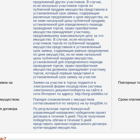
предложений других участников. В случае,
если несколько участников торгов по
публичной продаже имущества представили в
установленный срок заявки, содержащие
различные предложения о цене имущества, но
не ниже начальной цены публичной продажи,
установленной для определенного периода
проведения торгов, право приобретения
имущества принадлежит участнику,
предложившему максимальную цену за это
имущество. В случае, если несколько
участников торгов по публичной продаже
имущества представили в установленный
срок заявки, содержащие равные предложения
по цене имущества, но не ниже начальной
цены публичной продажи имущества,
установленной для определенного периода
проведения торгов, право приобретения
имущества должника принадлежит участнику
торгов, который первым представил в
установленный срок заявку на участие.
аявок на
Заявки на участие в торгах подаются в
Повторные то
электронной форме посредством системы
электронного документооборота на сайте в
сети Интернет по адресу: http://torgi.arbbitlot.ru/
имуществом:
Порядок ознакомления с имуществом
Сроки платеж
согласовывается по запросу на oy-torg@bk.ru
я договора
По результатам торгов Конкурсный
управляющий направляет победителю проект
договора в течение 5 дней. После получения
победитель обязан в течение 5 дней
представить оригинал подписанного договора
купли-продажи имущества.
 №7