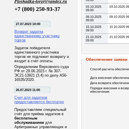
Ploshadka-torgi@yandex.ru
09:00
03.10.2025
03.10.2025 0
+7 (800) 250-93-37
09:00
09.10.2025
09.10.2025 0
09:00
27.07.2023 10:00
15.10.2025
15.10.2025 0
09:00
Возврат задатка
единственному участнику
21.10.2025
21.10.2025 0
торгов
09:00
Задаток победителя
единственного участника
торгов не подлежит возврату и
Обеспечение заявки
входит в счёт оплаты.
Определение Верховного суда
Способ расчета обеспече
РФ от 29.06.2023 г. № 307-
ЭС21-13921 (3,4) по делу А56-
Дата внесения обеспечен
16535/2020.
Дата возврата обеспечени
Порядок внесения и возв
26.07.2023 11:00
обеспечения:
Счет для задатков
предоставляется бесплатно
Предоставляем специальный
счёт для приёма задатков
с
бесплатным
обслуживанием
для
Арбитражных управляющих и