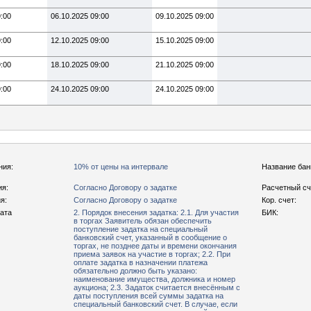
9:00
06.10.2025 09:00
09.10.2025 09:00
9:00
12.10.2025 09:00
15.10.2025 09:00
9:00
18.10.2025 09:00
21.10.2025 09:00
9:00
24.10.2025 09:00
24.10.2025 09:00
ния:
10% от цены на интервале
Название бан
ия:
Согласно Договору о задатке
Расчетный сч
я:
Согласно Договору о задатке
Кор. счет:
рата
2. Порядок внесения задатка: 2.1. Для участия
БИК:
в торгах Заявитель обязан обеспечить
поступление задатка на специальный
банковский счет, указанный в сообщение о
торгах, не позднее даты и времени окончания
приема заявок на участие в торгах; 2.2. При
оплате задатка в назначении платежа
обязательно должно быть указано:
наименование имущества, должника и номер
аукциона; 2.3. Задаток считается внесённым с
даты поступления всей суммы задатка на
специальный банковский счет. В случае, если