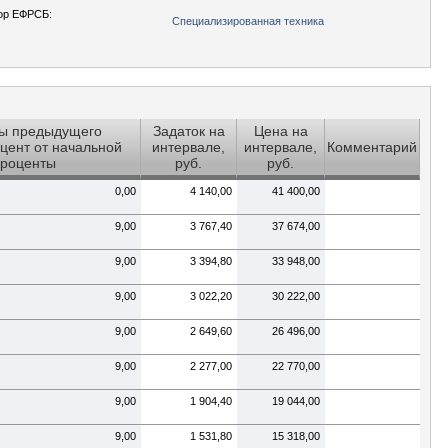
ор ЕФРСБ:
Специализированная техника
ы предыдущего
Задаток на
Цена на
цент от начальной
интервале,
интервале,
Комментарий
проценты
руб.
руб.
0,00
4 140,00
41 400,00
9,00
3 767,40
37 674,00
9,00
3 394,80
33 948,00
9,00
3 022,20
30 222,00
9,00
2 649,60
26 496,00
9,00
2 277,00
22 770,00
9,00
1 904,40
19 044,00
9,00
1 531,80
15 318,00