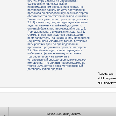
поступление задатка на специальный
банковский счет, указанный в
информационном сообщении о торгах, не
подтверждено банком на дату составления
протокола об определении участников торгов,
обязательства считаются невыполненными и
Заявитель к участию в торгах не допускается.
2.4. Документом, подтверждающим внесение
задатка, является платёжный документ с
отметкой банка, подтверждающий оплату. 3.
Порядок возврата и удержания задатка 3.1.
Суммы внесенных задатков возвращаются
всем заявителям, за исключением победителя
(единственного участника) торгов, в течение
пяти рабочих дней со дня подписания
протокола о результатах проведения торгов;
3.2. Внесённый задаток не возвращается
победителю (единственному участнику)
торгов, если он: - не заключит в
установленный срок договор купли-продажи
имущества; - не оплатит приобретаемое на
торгах имущество в срок, установленный
договором купли-продажи.
Получатель:
ИНН получат
КПП получате
Название документа