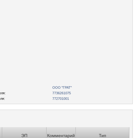
ООО "ГРАТ"
еля:
7736261075
ля:
772701001
ЭП
Комментарий
Тип