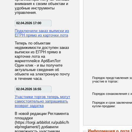
внимания к своим объектам и
удобные инструменты
управления.
02.04.2026 17:00
Подключили заказ выписки из
ЕГРН прямо из карточки лота
Теперь по объектам
недвижимости доступен заказ
выписки из ЕГРН прямо в
карточке лота на
маркетплейсе АрбБитЛот
Один клик - и вы получите
актуальные сведения об
объекте на электронную почту
Порядок представления з
в течение часа.
участие в торгах:
02.04.2026 16:55
Порядок ознакомления с 
Участники торгов теперь могут
самостоятельно запрашивать
Порядок и срок заключени
возврат задатка
купли-продажи:
В новой редакции Регламента
площадки
(https://torgi.arbbitlot.ru/public/h
elp/reglament/) добавили
Информация о лоте
возможность участникам