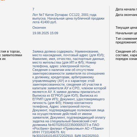
7
Дата начала 
Лот №7 Каток Dynapac CC122, 2001 года
Дата окончан
выпуска. Начальная цена публичной продажи
лота 41400 руб.
Окончен
Текущая цена,
19.08.2025 15:09
Начальная цен
Тип снижения
предложения:
тия в торгах,
Заявка должна содержать: Наименование,
Сведения об 
х заявителями
место нахождения, почтовый адрес (для ЮЛ);
составе, хар
к их
Фамилию, имя, отчество, паспортные данные,
порядок озна
место жительства (для ИП и ФЛ); Номер
телефона, адрес электронной почты;
Сведения о наличии или об отсутствии
заинтересованности заявителя по отношению
к должнику, кредиторам, арбитражному
управляющему (АУ) и о характере этой
заинтересованности, сведения об участии в
капитале заявителя АУ и СРО, членом которой
является АУ. К заявке должны прилагаться:
Выписка из ЕГРЮЛ (для ЮЛ); Выписка из
ЕГРИП (для ИП); Документ, удостоверяющего
личность (для ФЛ); Номер контактного
телефона, Адрес электронной почты;
Документ, подтверждающие полномочия лица
на осуществление действий от имени
заявителя; Документ, подтверждающий оплату
задатка на специальный банковский счет
должника №40702810223500005373 в ПАО
«Росбанк» филиал «Приволжье» АО «ТБанк»
ИНН 7710140679. К/с
№30101810145372202910, БИК 042202910.