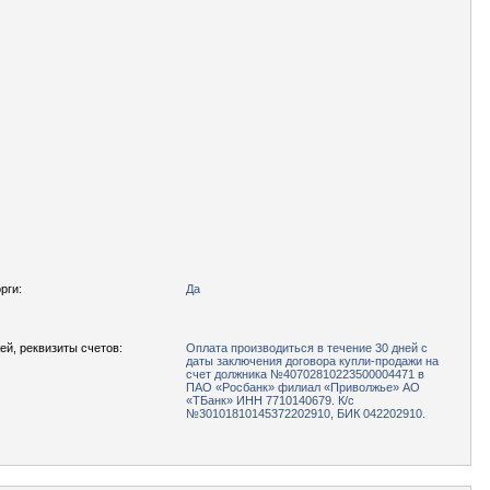
рги:
Да
ей, реквизиты счетов:
Оплата производиться в течение 30 дней с
даты заключения договора купли-продажи на
счет должника №40702810223500004471 в
ПАО «Росбанк» филиал «Приволжье» АО
«ТБанк» ИНН 7710140679. К/с
№30101810145372202910, БИК 042202910.