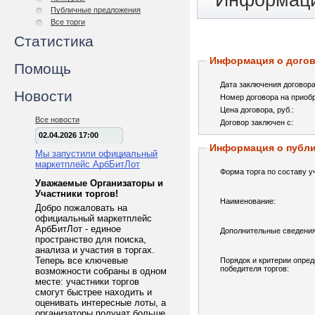
Информаци
Публичные предложения
Все торги
Статистика
Информация о догов
Помощь
Дата заключения договора
Новости
Номер договора на приобр
Цена договора, pуб.:
Все новости
Договор заключен с:
02.04.2026 17:00
Информация о публ
Мы запустили официальный
маркетплейс АрбБитЛот
Форма торга по составу у
Уважаемые Организаторы и
Участники торгов!
Наименование:
Добро пожаловать на
официальный маркетплейс
АрбБитЛот - единое
Дополнительные сведения
пространство для поиска,
анализа и участия в торгах.
Теперь все ключевые
Порядок и критерии опре
победителя торгов:
возможности собраны в одном
месте: участники торгов
смогут быстрее находить и
оценивать интересные лоты, а
организаторы получат больше