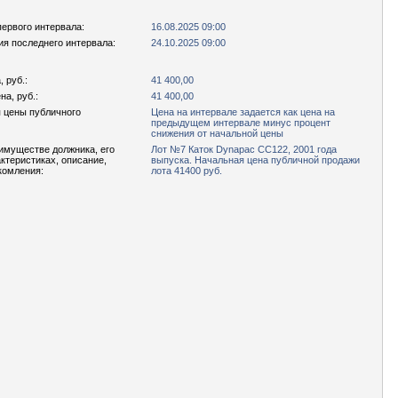
первого интервала:
16.08.2025 09:00
ия последнего интервала:
24.10.2025 09:00
 руб.:
41 400,00
а, руб.:
41 400,00
 цены публичного
Цена на интервале задается как цена на
предыдущем интервале минус процент
снижения от начальной цены
имуществе должника, его
Лот №7 Каток Dynapac CC122, 2001 года
актеристиках, описание,
выпуска. Начальная цена публичной продажи
комления:
лота 41400 руб.