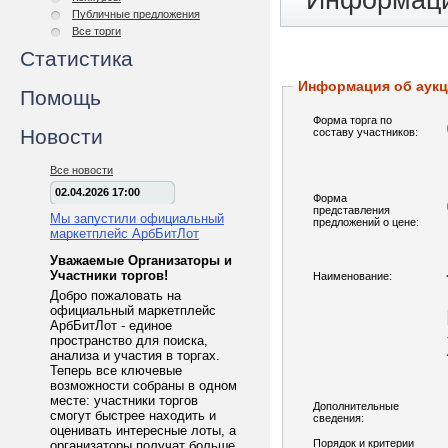
Информаци
Публичные предложения
Все торги
Статистика
Информация об аук
Помощь
Форма торга по
Новости
составу участников:
Все новости
02.04.2026 17:00
Форма
представления
Мы запустили официальный
предложений о цене:
маркетплейс АрбБитЛот
Уважаемые Организаторы и
Участники торгов!
Наименование:
Добро пожаловать на
официальный маркетплейс
АрбБитЛот - единое
пространство для поиска,
анализа и участия в торгах.
Теперь все ключевые
возможности собраны в одном
месте: участники торгов
Дополнительные
смогут быстрее находить и
сведения:
оценивать интересные лоты, а
Порядок и критерии
организаторы получат больше