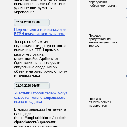
определения
внимания к своим объектам и
победителя торгов:
удобные инструменты
управления.
02.04.2026 17:00
Подключили заказ выписки из
ЕГРН прямо из карточки лота
Порядок
представления
Теперь по объектам
заявок на участие в
недвижимости доступен заказ
торгах:
выписки из ЕГРН прямо в
карточке лота на
маркетплейсе АрбБитЛот
Один клик - и вы получите
актуальные сведения об
объекте на электронную почту
в течение часа.
02.04.2026 16:55
Участники торгов теперь могут
самостоятельно запрашивать
Порядок
возврат задатка
ознакомления с
имуществом:
В новой редакции Регламента
площадки
(https://torgi.arbbitlot.ru/public/h
elp/reglament/) добавили
возможность участникам