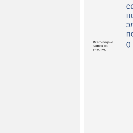
с
п
э
п
Всего подано
0
заявок на
участие: