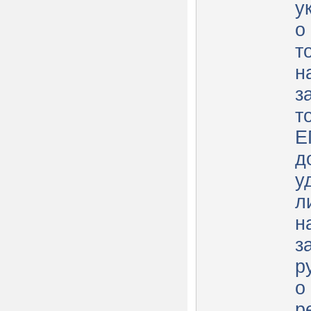
у
о
т
н
з
т
Е
д
у
л
н
з
р
о
р