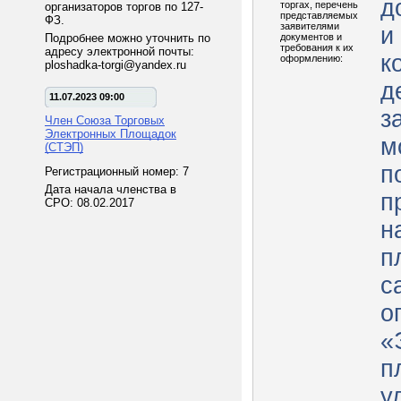
д
торгах, перечень
организаторов торгов по 127-
представляемых
ФЗ.
заявителями
и
Подробнее можно уточнить по
документов и
требования к их
адресу электронной почты:
к
оформлению:
ploshadka-torgi@yandex.ru
д
11.07.2023 09:00
з
Член Союза Торговых
Электронных Площадок
м
(СТЭП)
п
Регистрационный номер: 7
Дата начала членства в
п
СРО: 08.02.2017
н
п
са
о
«
п
у