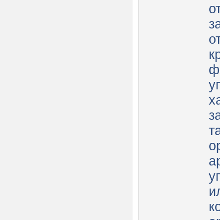
о
з
о
к
ф
у
х
з
т
о
а
у
и
к