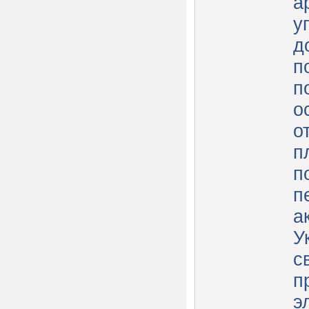
а
у
д
п
п
о
о
п
п
п
а
У
с
п
э