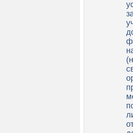
у
з
у
д
ф
н
(
с
о
п
м
п
л
о