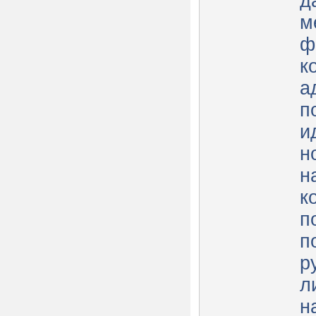
д
м
ф
к
а
п
и
н
н
к
п
п
р
л
н