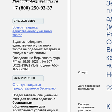
Ploshadka-torgi@yandex.ru
З
+7 (800) 250-93-37
п
а
27.07.2023 10:00
(
Возврат задатка
единственному участнику
Р
торгов
С
Задаток победителя
единственного участника
В
торгов не подлежит возврату и
входит в счёт оплаты.
ка
Определение Верховного суда
РФ от 29.06.2023 г. № 307-
н
ЭС21-13921 (3,4) по делу А56-
16535/2020.
Статус:
Н
26.07.2023 11:00
Счет для задатков
Дата подведения
2
предоставляется бесплатно
результатов:
Предоставляем специальный
счёт для приёма задатков
с
бесплатным
Порядок
К
обслуживанием
для
оформления
Арбитражных управляющих и
участия в