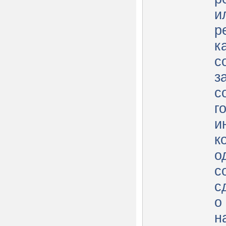
и
р
к
с
з
с
г
и
к
о
с
с
о
н