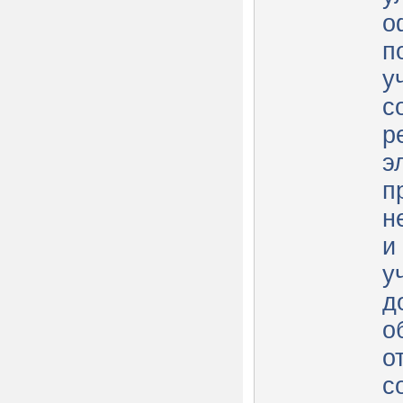
о
п
у
с
р
э
п
н
и
у
д
о
о
с