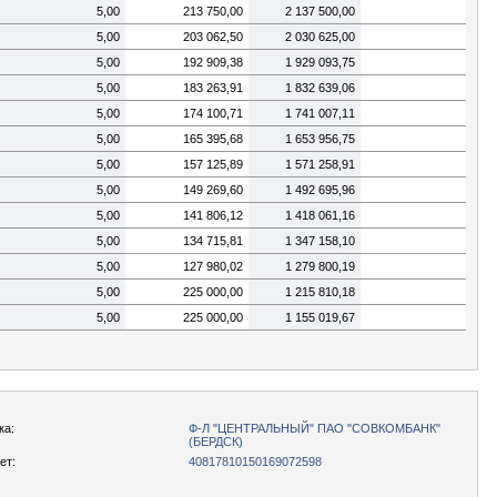
5,00
213 750,00
2 137 500,00
5,00
203 062,50
2 030 625,00
5,00
192 909,38
1 929 093,75
5,00
183 263,91
1 832 639,06
5,00
174 100,71
1 741 007,11
5,00
165 395,68
1 653 956,75
5,00
157 125,89
1 571 258,91
5,00
149 269,60
1 492 695,96
5,00
141 806,12
1 418 061,16
5,00
134 715,81
1 347 158,10
5,00
127 980,02
1 279 800,19
5,00
225 000,00
1 215 810,18
5,00
225 000,00
1 155 019,67
ка:
Ф-Л "ЦЕНТРАЛЬНЫЙ" ПАО "СОВКОМБАНК"
(БЕРДСК)
ет:
40817810150169072598