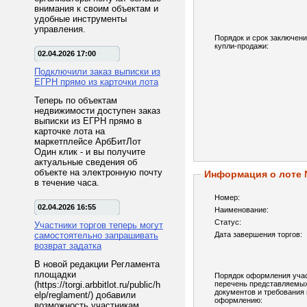
внимания к своим объектам и
удобные инструменты
управления.
Порядок и срок заключени
купли-продажи:
02.04.2026 17:00
Подключили заказ выписки из
ЕГРН прямо из карточки лота
Теперь по объектам
недвижимости доступен заказ
выписки из ЕГРН прямо в
карточке лота на
маркетплейсе АрбБитЛот
Один клик - и вы получите
актуальные сведения об
объекте на электронную почту
Информация о лоте
в течение часа.
Номер:
02.04.2026 16:55
Наименование:
Статус:
Участники торгов теперь могут
самостоятельно запрашивать
Дата завершения торгов:
возврат задатка
В новой редакции Регламента
площадки
Порядок оформления учас
(https://torgi.arbbitlot.ru/public/h
перечень представляемы
документов и требования 
elp/reglament/) добавили
оформлению:
возможность участникам