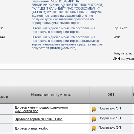
реквизитам: ЧЕРНОВА ИРИНА
ВЛАДИМИРОВНА, р/с 40817810150169072598,
Ф-Л "ЦЕНТРАЛЬНЫЙ" ПАО "СОВКОМБАНК"
(БЕРДСК),к/с 30101810150040000763. Задаток
должен поступить на указанный счет не
позднее даты составления протокола об
определении участников торгов.
я:
В течении 5 дней с момента составления
Кор. счет:
протокола о проведении торгов
рата
В течении 5 дней с момента составления
БИК:
протокола о проведении торгов организатор
торгов направляет денежные средства на счет
покупателя (потенциального)
Получатель:
ИНН получат
а
Название документа
ЭП
ения
Договор купли-продажи движимого
Подписано ЭП
имущества.doc
Подписано ЭП
Протокол торгов №17046-1.doc
Подписано ЭП
Договор о задатке.doc