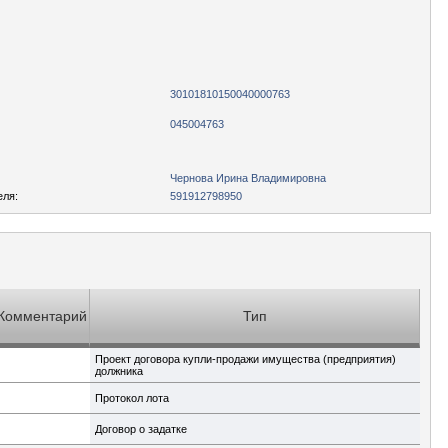
30101810150040000763
045004763
Чернова Ирина Владимировна
еля:
591912798950
Комментарий
Тип
Проект договора купли-продажи имущества (предприятия)
должника
Протокол лота
Договор о задатке