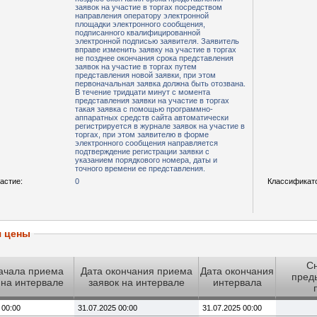
заявок на участие в торгах посредством
направления оператору электронной
площадки электронного сообщения,
подписанного квалифицированной
электронной подписью заявителя. Заявитель
вправе изменить заявку на участие в торгах
не позднее окончания срока представления
заявок на участие в торгах путем
представления новой заявки, при этом
первоначальная заявка должна быть отозвана.
В течение тридцати минут с момента
представления заявки на участие в торгах
такая заявка с помощью программно-
аппаратных средств сайта автоматически
регистрируется в журнале заявок на участие в
торгах, при этом заявителю в форме
электронного сообщения направляется
подтверждение регистрации заявки с
указанием порядкового номера, даты и
точного времени ее представления.
астие:
0
Классификат
я цены
Сн
ачала приема
Дата окончания приема
Дата окончания
пред
 на интервале
заявок на интервале
интервала
 00:00
31.07.2025 00:00
31.07.2025 00:00