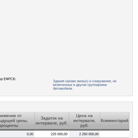
ор ЕФРСБ:
Здания (кроме жилых) и сооружения, не
включенные в другие группировки
Автомобили
ижение от
Цена на
Задаток на
ыдущей цены,
интервале,
Комментарий
интервале, руб.
проценты
руб.
0,00
225 000,00
2 250 000,00