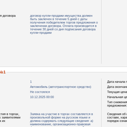
я договора
договор купли-продажи имущества должен
быть заключен в течение 5 дней с даты
получения победителем торгов предложения о
заключении договора. Оплата производится в
течение 30 дней со дня подписания договора
купли-продажи
 №1
1
Дата начала 
Автомобиль (автотранспортное средство)
Дата окончан
Не состоялся
Текущая цена,
10.12.2025 00:00
Начальная цен
Тип снижения
предложения:
тия в торгах,
Заявка на участие в торгах составляется в
Сведения об 
х заявителями
произвольной форме на русском языке и
составе, хар
к их
должна содержать следующие сведения: а)
порядок озна
наименование, организационно-правовая