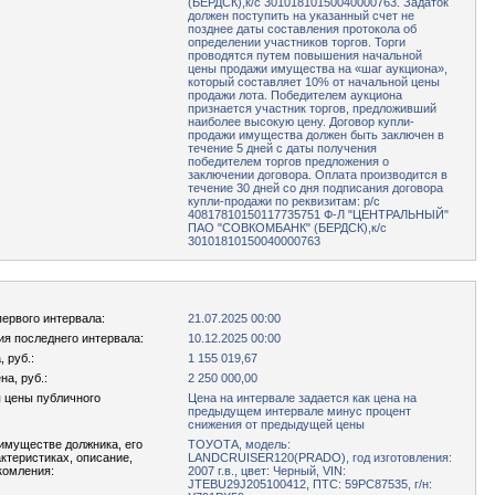
(БЕРДСК),к/с 30101810150040000763. Задаток
должен поступить на указанный счет не
позднее даты составления протокола об
определении участников торгов. Торги
проводятся путем повышения начальной
цены продажи имущества на «шаг аукциона»,
который составляет 10% от начальной цены
продажи лота. Победителем аукциона
признается участник торгов, предложивший
наиболее высокую цену. Договор купли-
продажи имущества должен быть заключен в
течение 5 дней с даты получения
победителем торгов предложения о
заключении договора. Оплата производится в
течение 30 дней со дня подписания договора
купли-продажи по реквизитам: р/с
40817810150117735751 Ф-Л "ЦЕНТРАЛЬНЫЙ"
ПАО "СОВКОМБАНК" (БЕРДСК),к/с
30101810150040000763
первого интервала:
21.07.2025 00:00
ия последнего интервала:
10.12.2025 00:00
 руб.:
1 155 019,67
а, руб.:
2 250 000,00
 цены публичного
Цена на интервале задается как цена на
предыдущем интервале минус процент
снижения от предыдущей цены
имуществе должника, его
ТОУОТА, модель:
актеристиках, описание,
LАNDСRUISЕR120(РRАDО), год изготовления:
комления:
2007 г.в., цвет: Черный, VIN:
JТЕВU29J205100412, ПТС: 59РС87535, г/н: