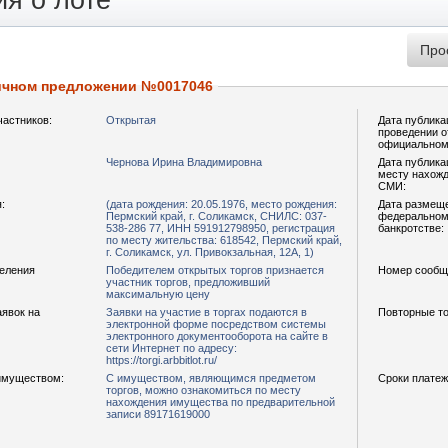
я о лоте
ичном предложении №0017046
частников:
Открытая
Дата публика
проведении о
официальном
Чернова Ирина Владимировна
Дата публика
месту нахожд
СМИ:
:
(дата рождения: 20.05.1976, место рождения:
Дата размещ
Пермский край, г. Соликамск, СНИЛС: 037-
федеральном 
538-286 77, ИНН 591912798950, регистрация
банкротстве:
по месту жительства: 618542, Пермский край,
г. Соликамск, ул. Привокзальная, 12А, 1)
деления
Победителем открытых торгов признается
Номер сообщ
участник торгов, предложивший
максимальную цену
аявок на
Заявки на участие в торгах подаются в
Повторные то
электронной форме посредством системы
электронного документооборота на сайте в
сети Интернет по адресу:
https://torgi.arbbitlot.ru/
имуществом:
С имуществом, являющимся предметом
Сроки платеж
торгов, можно ознакомиться по месту
нахождения имущества по предварительной
записи 89171619000