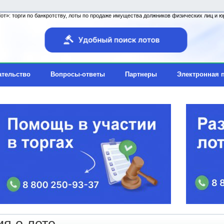
т»: торги по банкротству, лоты по продаже имущества должников физических лиц и юр
ательство
Вопросы-ответы
Партнеры
Электронная 