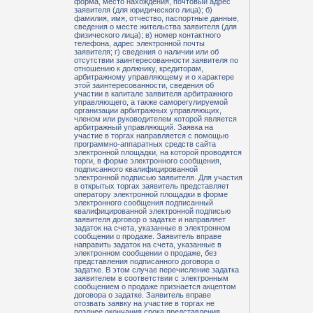
форма, место нахождения, почтовый адрес
заявителя (для юридического лица); б)
фамилия, имя, отчество, паспортные данные,
сведения о месте жительства заявителя (для
физического лица); в) номер контактного
телефона, адрес электронной почты
заявителя; г) сведения о наличии или об
отсутствии заинтересованности заявителя по
отношению к должнику, кредиторам,
арбитражному управляющему и о характере
этой заинтересованности, сведения об
участии в капитале заявителя арбитражного
управляющего, а также саморегулируемой
организации арбитражных управляющих,
членом или руководителем которой является
арбитражный управляющий. Заявка на
участие в торгах направляется с помощью
программно-аппаратных средств сайта
электронной площадки, на которой проводятся
торги, в форме электронного сообщения,
подписанного квалифицированной
электронной подписью заявителя. Для участия
в открытых торгах заявитель представляет
оператору электронной площадки в форме
электронного сообщения подписанный
квалифицированной электронной подписью
заявителя договор о задатке и направляет
задаток на счета, указанные в электронном
сообщении о продаже. Заявитель вправе
направить задаток на счета, указанные в
электронном сообщении о продаже, без
представления подписанного договора о
задатке. В этом случае перечисление задатка
заявителем в соответствии с электронным
сообщением о продаже признается акцептом
договора о задатке. Заявитель вправе
отозвать заявку на участие в торгах не
позднее окончания срока представления