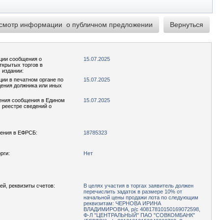
ции сообщения о
15.07.2025
ткрытых торгов в
 издании:
ции в печатном органе по
15.07.2025
ения должника или иных
ения сообщения в Едином
15.07.2025
реестре сведений о
ения в ЕФРСБ:
18785323
рги:
Нет
ей, реквизиты счетов:
В целях участия в торгах заявитель должен
перечислить задаток в размере 10% от
начальной цены продажи лота по следующим
реквизитам: ЧЕРНОВА ИРИНА
ВЛАДИМИРОВНА, р/с 40817810150169072598,
Ф-Л "ЦЕНТРАЛЬНЫЙ" ПАО "СОВКОМБАНК"