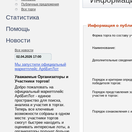
Информаци
Публичные предложения
Все торги
Статистика
Информация о публ
Помощь
Форма торга по составу у
Новости
Наименование:
Все новости
02.04.2026 17:00
Дополнительные сведения
Мы запустили официальный
маркетплейс АрбБитЛот
Уважаемые Организаторы и
Порядок и критерии опре
Участники торгов!
победителя торгов:
Добро пожаловать на
официальный маркетплейс
Порядок представления з
АрбБитЛот - единое
участие в торгах:
пространство для поиска,
анализа и участия в торгах.
Теперь все ключевые
Порядок ознакомления с 
возможности собраны в одном
месте: участники торгов
смогут быстрее находить и
оценивать интересные лоты, а
организаторы получат больше