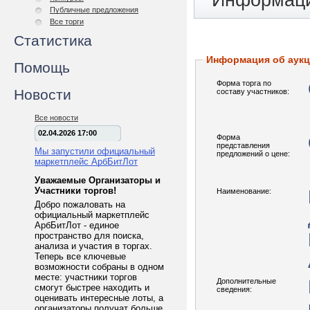
Информаци
Публичные предложения
Все торги
Статистика
Информация об аук
Помощь
Форма торга по
Новости
составу участников:
Все новости
02.04.2026 17:00
Форма
представления
Мы запустили официальный
предложений о цене:
маркетплейс АрбБитЛот
Уважаемые Организаторы и
Участники торгов!
Наименование:
Добро пожаловать на
официальный маркетплейс
АрбБитЛот - единое
пространство для поиска,
анализа и участия в торгах.
Теперь все ключевые
возможности собраны в одном
месте: участники торгов
Дополнительные
смогут быстрее находить и
сведения:
оценивать интересные лоты, а
организаторы получат больше