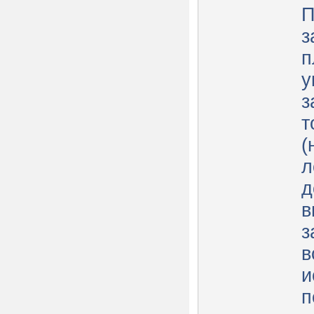
П
з
п
у
з
т
(
л
д
в
з
в
и
п