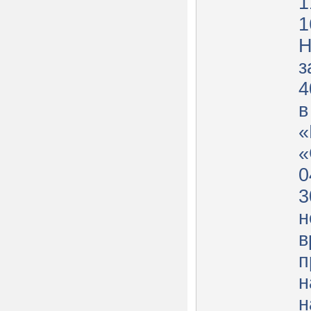
1
1
Н
з
4
в
«
«
0
3
н
в
п
н
н