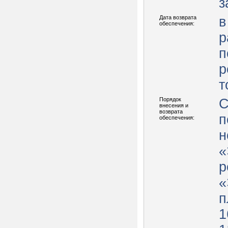
з
Дата возврата
в
обеспечения:
р
п
р
т
Порядок
С
внесения и
возврата
п
обеспечения:
н
«
р
«
п
1