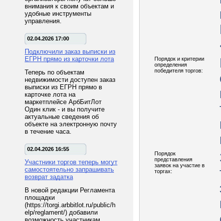
внимания к своим объектам и
удобные инструменты
управления.
02.04.2026 17:00
Подключили заказ выписки из
ЕГРН прямо из карточки лота
Порядок и критерии
определения
победителя торгов:
Теперь по объектам
недвижимости доступен заказ
выписки из ЕГРН прямо в
карточке лота на
маркетплейсе АрбБитЛот
Один клик - и вы получите
актуальные сведения об
объекте на электронную почту
в течение часа.
02.04.2026 16:55
Порядок
представления
Участники торгов теперь могут
заявок на участие в
самостоятельно запрашивать
торгах:
возврат задатка
В новой редакции Регламента
площадки
(https://torgi.arbbitlot.ru/public/h
elp/reglament/) добавили
возможность участникам