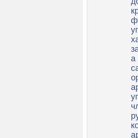
д
к
ф
у
х
з
а
с
о
а
у
ч
р
к
а