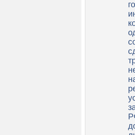
г
и
к
о
с
с
т
н
н
р
у
з
Р
д