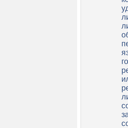
у
л
л
о
п
я
г
р
и
р
л
с
з
с