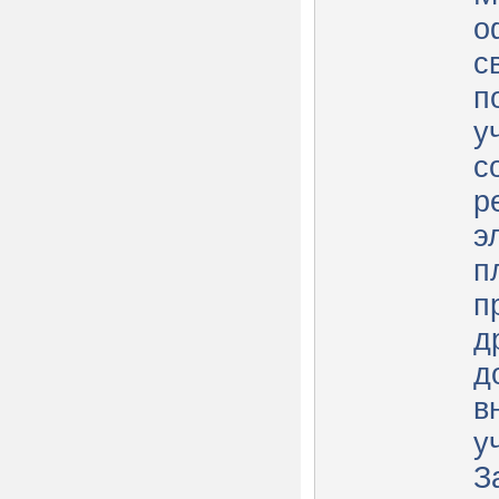
о
с
п
у
с
р
э
п
п
д
д
в
у
З