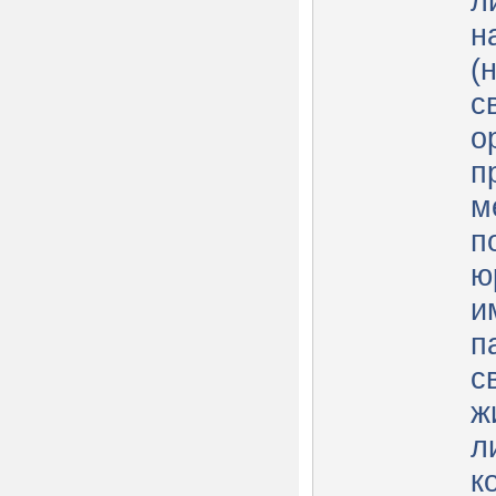
л
н
(
с
о
п
м
п
ю
и
п
с
ж
л
к