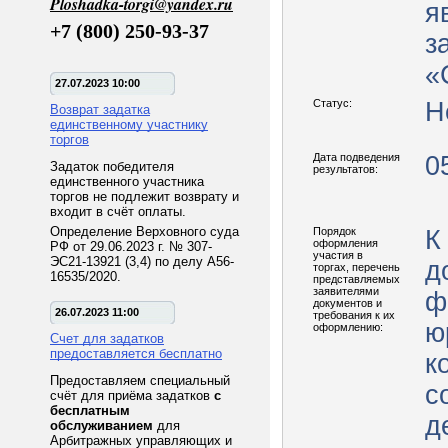
Ploshadka-torgi@yandex.ru
я
+7 (800) 250-93-37
з
«
27.07.2023 10:00
Статус:
Н
Возврат задатка
единственному участнику
торгов
Дата подведения
0
Задаток победителя
результатов:
единственного участника
торгов не подлежит возврату и
входит в счёт оплаты.
Определение Верховного суда
Порядок
К
оформления
РФ от 29.06.2023 г. № 307-
участия в
ЭС21-13921 (3,4) по делу А56-
д
торгах, перечень
16535/2020.
представляемых
заявителями
ф
документов и
26.07.2023 11:00
требования к их
ю
оформлению:
Счет для задатков
предоставляется бесплатно
к
Предоставляем специальный
с
счёт для приёма задатков
с
бесплатным
д
обслуживанием
для
Арбитражных управляющих и