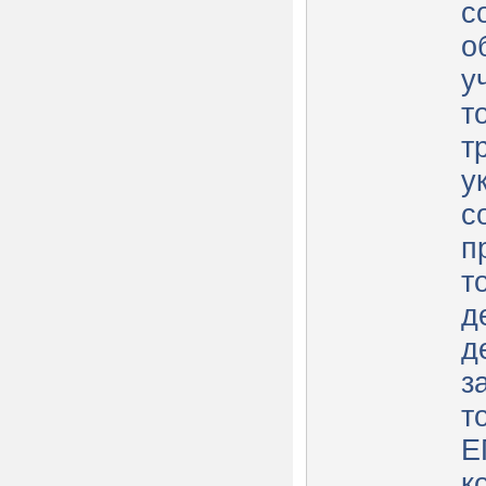
с
о
у
т
т
у
с
п
т
д
д
з
т
Е
к