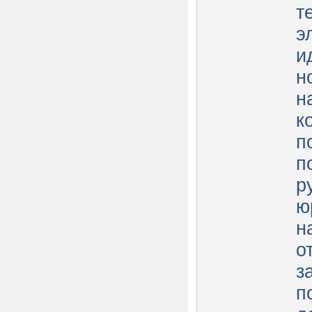
т
э
и
н
н
к
п
п
р
ю
н
о
з
п