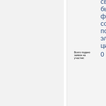
с
б
ф
с
п
э
ц
Всего подано
0
заявок на
участие: