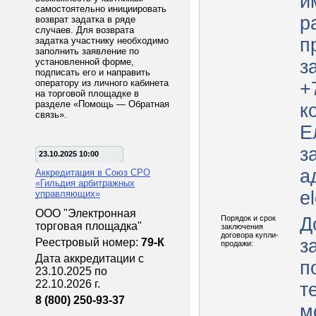
и
самостоятельно инициировать
р
возврат задатка в ряде
случаев. Для возврата
п
задатка участнику необходимо
заполнить заявление по
установленной форме,
з
подписать его и направить
оператору из личного кабинета
+
на торговой площадке в
разделе «Помощь — Обратная
к
связь».
Е
з
23.10.2025 10:00
а
Аккредитация в Союз СРО
«Гильдия арбитражных
e
управляющих»
ООО "Электронная
Порядок и срок
Д
торговая площадка"
заключения
договора купли-
з
Реестровый номер:
79-К
продажи:
Дата аккредитации с
п
23.10.2025 по
22.10.2026 г.
т
8 (800) 250-93-37
м