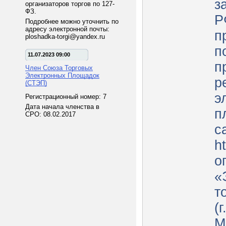
з
организаторов торгов по 127-
ФЗ.
Р
Подробнее можно уточнить по
адресу электронной почты:
п
ploshadka-torgi@yandex.ru
п
11.07.2023 09:00
п
Член Союза Торговых
Электронных Площадок
р
(СТЭП)
э
Регистрационный номер: 7
Дата начала членства в
п
СРО: 08.02.2017
с
ht
о
«
т
(г
М