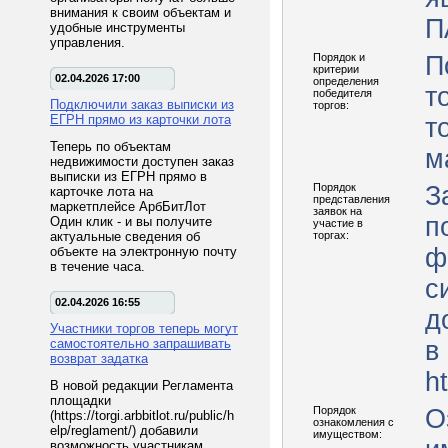
внимания к своим объектам и
П
удобные инструменты
управления.
Порядок и
П
критерии
02.04.2026 17:00
определения
т
победителя
Подключили заказ выписки из
торгов:
ЕГРН прямо из карточки лота
т
Теперь по объектам
м
недвижимости доступен заказ
выписки из ЕГРН прямо в
Порядок
З
карточке лота на
представления
маркетплейсе АрбБитЛот
заявок на
п
Один клик - и вы получите
участие в
актуальные сведения об
торгах:
ф
объекте на электронную почту
в течение часа.
с
02.04.2026 16:55
д
Участники торгов теперь могут
самостоятельно запрашивать
в
возврат задатка
ht
В новой редакции Регламента
площадки
Порядок
О
(https://torgi.arbbitlot.ru/public/h
ознакомления с
elp/reglament/) добавили
имуществом:
возможность участникам