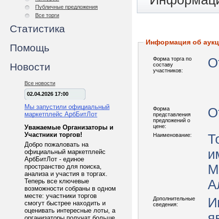
Информаци
Публичные предложения
Все торги
Статистика
Информация об аук
Помощь
Форма торга по
О
Новости
составу
участников:
Все новости
02.04.2026 17:00
Мы запустили официальный
Форма
О
маркетплейс АрбБитЛот
представления
предложений о
цене:
Уважаемые Организаторы и
Участники торгов!
Наименование:
Т
Добро пожаловать на
и
официальный маркетплейс
АрбБитЛот - единое
М
пространство для поиска,
анализа и участия в торгах.
Теперь все ключевые
А
возможности собраны в одном
месте: участники торгов
Дополнительные
И
смогут быстрее находить и
сведения:
оценивать интересные лоты, а
я
организаторы получат больше