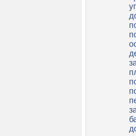
у
д
п
п
о
д
з
п
п
п
п
з
б
д