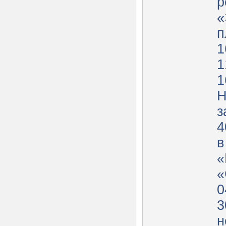
р
«
п
1
1
1
Н
з
4
в
«
«
0
3
н