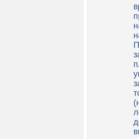
в
п
н
н
П
з
п
у
з
т
(
л
д
в