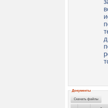
з
в
и
п
т
д
п
р
т
Документы