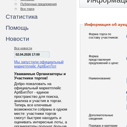
Информаци
Публичные предложения
Все торги
Статистика
Информация об аук
Помощь
Форма торга по
Новости
составу участников:
Все новости
02.04.2026 17:00
Форма
представления
Мы запустили официальный
предложений о цене:
маркетплейс АрбБитЛот
Уважаемые Организаторы и
Участники торгов!
Наименование:
Добро пожаловать на
официальный маркетплейс
АрбБитЛот - единое
пространство для поиска,
анализа и участия в торгах.
Теперь все ключевые
возможности собраны в одном
месте: участники торгов
Дополнительные
смогут быстрее находить и
сведения:
оценивать интересные лоты, а
Порядок и критерии
организаторы получат больше